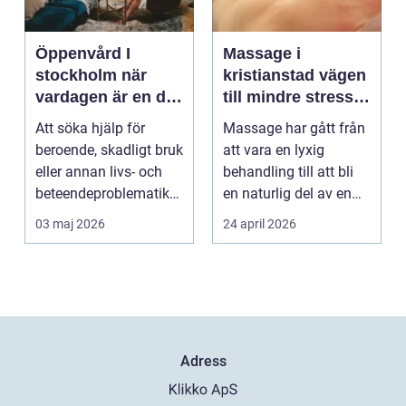
Öppenvård I
Massage i
stockholm när
kristianstad vägen
vardagen är en del
till mindre stress
av behandlingen
och mer energi i
Att söka hjälp för
Massage har gått från
vardagen
beroende, skadligt bruk
att vara en lyxig
eller annan livs- och
behandling till att bli
beteendeproblematik
en naturlig del av en
är ett stort st...
hållbar livsst...
03 maj 2026
24 april 2026
Adress