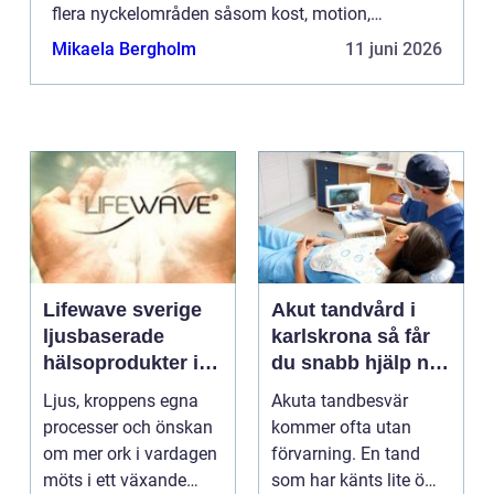
flera nyckelområden såsom kost, motion,
stressh...
Mikaela Bergholm
11 juni 2026
Lifewave sverige
Akut tandvård i
ljusbaserade
karlskrona så får
hälsoprodukter i
du snabb hjälp när
fokus
tanden krisar
Ljus, kroppens egna
Akuta tandbesvär
processer och önskan
kommer ofta utan
om mer ork i vardagen
förvarning. En tand
möts i ett växande
som har känts lite öm