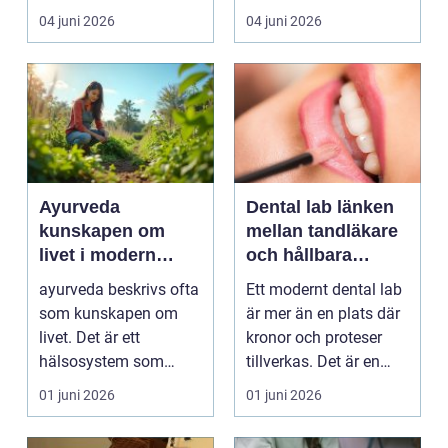
intresse för fotot...
kan plötsligt göra så
04 juni 2026
04 juni 2026
on...
Ayurveda
Dental lab länken
kunskapen om
mellan tandläkare
livet i modern
och hållbara
vardag
leenden
ayurveda beskrivs ofta
Ett modernt dental lab
som kunskapen om
är mer än en plats där
livet. Det är ett
kronor och proteser
hälsosystem som
tillverkas. Det är en
betonar balans, helhet
teknisk och ...
01 juni 2026
01 juni 2026
och...