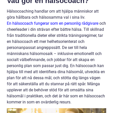
Vad gör en hälsocoach?
Hälsocoaching handlar om att hjälpa människor att
göra hållbara och hälsosamma val i sina liv.
En hälsocoach fungerar som en personlig rådgivare
och
cheerleader i din strävan efter bättre hälsa. Till skillnad
från traditionella dieter eller strikta träningsregimer, tar
en hälsocoach ett mer helhetsorienterat och
personanpassat angreppssätt. De ser till hela
människans hälsomosaik – inklusive emotionellt och
socialt välbefinnande, och jobbar för att skapa en
personlig plan som passar just dig. En hälsocoach kan
hjälpa till med att identifiera dina hälsomål, utveckla en
plan för att nå dessa mål, och stötta dig längs vägen
för att säkerställa att du stannar på rätt spår. Många
upplever att de behöver stöd för att omsätta sina
hälsomål i praktiken, och det är här som en hälsocoach
kommer in som en ovärderlig resurs.