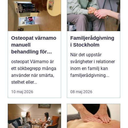
Osteopat värnamo
Familjerådgivning
manuell
i Stockholm
behandling för
När det uppstår
minskad smärta
osteopat Värnamo är
svårigheter i relationer
och Ökad rörlighet
ett sökbegrepp många
inom en familj kan
använder när smärta,
familjerådgivning...
stelhet eller
återkommande värk
10 maj 2026
08 maj 2026
börjar...