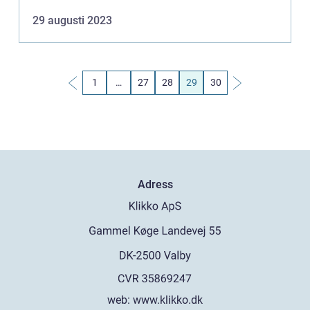
medicinella metod grundar sig på en holistisk syn
29 augusti 2023
på människok...
1
…
27
28
29
30
Adress
web:
www.klikko.dk