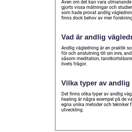
Även om det kan vara utmanande a
gjorts vissa mätningar och studier
som hade provat andlig vägledning
finns dock behov av mer forsknin
Vad är andlig vägle
Andlig vägledning är en praktik som
för och anslutning till sin inre, a
såsom meditation, tarotkortsläsning
livets frågor.
Vilka typer av andlig
Det finns olika typer av andlig vä
healing är några exempel på de va
egna unika metoder och tekniker för
utveckling.