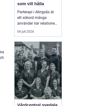
som vill hålla
Parterapi i Alingsås är
ett sökord många
använder när relationen
börjar skava och
06 juli 2026
vardagen känns mer
som kamp än
samarbete. När
konflikter upprepas,
era
tystnaden växer eller
och
avståndet kä...
Vårdcentral svedala