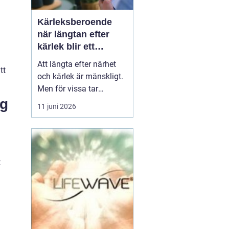
Kärleksberoende
när längtan efter
kärlek blir ett
beroende
Att längta efter närhet
tt
och kärlek är mänskligt.
Men för vissa tar
längtan över helt.
ng
11 juni 2026
Relationer, förälskelser
och fantasier om den
rätta blir viktigare än
jobb, vänner, hälsa och
till och med den egna
t
säkerheten. Då handlar
det inte längre bara om
s...