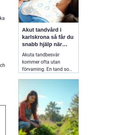
ika
a
Akut tandvård i
karlskrona så får du
snabb hjälp när
tanden krisar
Akuta tandbesvär
kommer ofta utan
och
förvarning. En tand som
har känts lite öm kan
plötsligt göra så ont att
du knappt kan sova. En
fyllning kan lossna
lagom till helgen, eller en
tand kan skadas vid en
olycka. I sådana lägen
söker många på
04 juni
2026