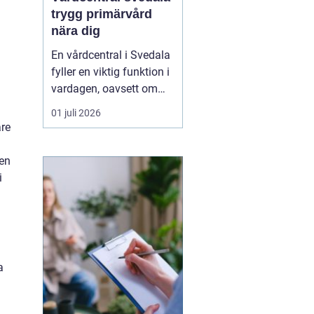
trygg primärvård
nära dig
En vårdcentral i Svedala
fyller en viktig funktion i
vardagen, oavsett om
det handlar om akuta
01 juli 2026
infektioner, långvariga
are
sjukdomar eller frågor
kring barnhälsa och
ren
graviditet. När vården
i
samlas under ett tak blir
vägen mellan olika
mottagningar kortare...
a