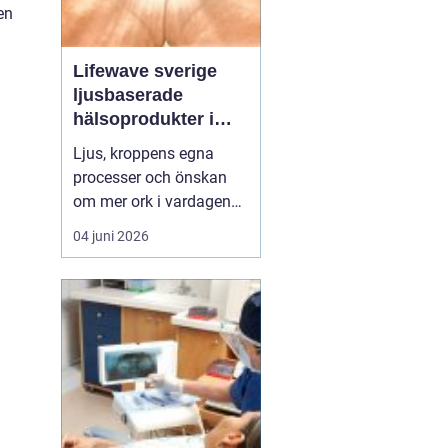
en
Lifewave sverige
ljusbaserade
hälsoprodukter i
fokus
Ljus, kroppens egna
processer och önskan
om mer ork i vardagen
möts i ett växande
04 juni 2026
intresse för fototerapi
och hälsopatchar. I
Sverige söker många
efter skonsamma
metoder som kan stödja
återhämtning, energi och
allmänt välbefinnande
utan ingrepp eller...