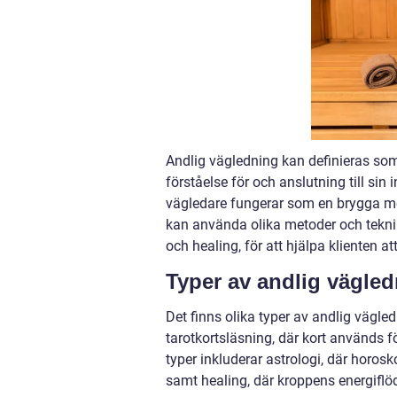
Andlig vägledning kan definieras som 
förståelse för och anslutning till sin 
vägledare fungerar som en brygga me
kan använda olika metoder och tekniker
och healing, för att hjälpa klienten at
Typer av andlig vägle
Det finns olika typer av andlig vägl
tarotkortsläsning, där kort används fö
typer inkluderar astrologi, där horosko
samt healing, där kroppens energiflö