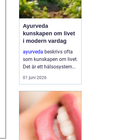
Ayurveda
kunskapen om livet
i modern vardag
ayurveda
beskrivs ofta
som kunskapen om livet.
Det är ett hälsosystem
som betonar balans,
01 juni 2026
helhet och samspelet
mellan kropp, sinne och
omgivning. I stället för
att bara fokusera på
symtom försöker
ayurve...