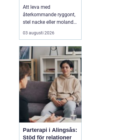
Att leva med
återkommande ryggont,
stel nacke eller molande
värk i axlar och höfter
03 augusti 2026
sliter på både ork och
humör. Många väntar
länge innan de söker
hjälp, fast problemen
ofta går att påverka. En
naprapat i Köping kan
hjälpa till att hitta
orsaken bak...
Parterapi i Alingsås:
Stöd för relationer