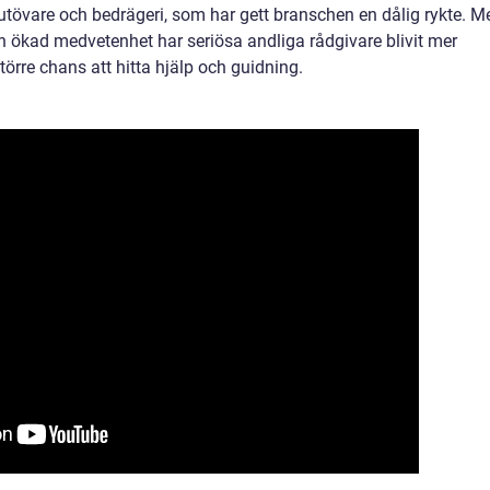
utövare och bedrägeri, som har gett branschen en dålig rykte. M
 ökad medvetenhet har seriösa andliga rådgivare blivit mer
större chans att hitta hjälp och guidning.