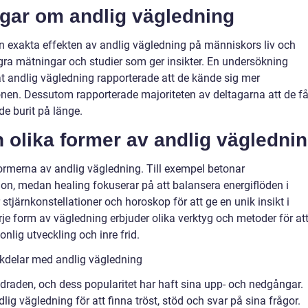
ngar om andlig vägledning
 exakta effekten av andlig vägledning på människors liv och
gra mätningar och studier som ger insikter. En undersökning
t andlig vägledning rapporterade att de kände sig mer
ionen. Dessutom rapporterade majoriteten av deltagarna att de få
de burit på länge.
 olika former av andlig vägledni
formerna av andlig vägledning. Till exempel betonar
ion, medan healing fokuserar på att balansera energiflöden i
tjärnkonstellationer och horoskop för att ge en unik insikt i
je form av vägledning erbjuder olika verktyg och metoder för at
onlig utveckling och inre frid.
kdelar med andlig vägledning
ndraden, och dess popularitet har haft sina upp- och nedgångar.
lig vägledning för att finna tröst, stöd och svar på sina frågor.