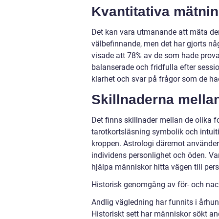
Kvantitativa mätni
Det kan vara utmanande att mäta den
välbefinnande, men det har gjorts nå
visade att 78% av de som hade prova
balanserade och fridfulla efter sess
klarhet och svar på frågor som de ha
Skillnaderna mellan
Det finns skillnader mellan de olika 
tarotkortsläsning symbolik och intuit
kroppen. Astrologi däremot använder s
individens personlighet och öden. Var
hjälpa människor hitta vägen till pers
Historisk genomgång av för- och nac
Andlig vägledning har funnits i århu
Historiskt sett har människor sökt and