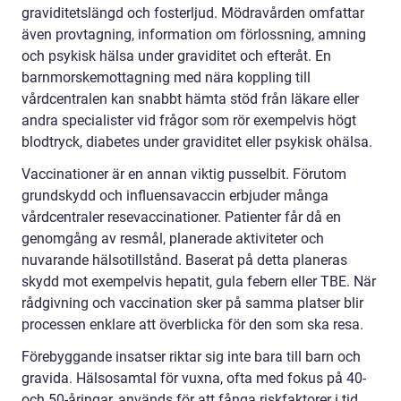
graviditetslängd och fosterljud. Mödravården omfattar
även provtagning, information om förlossning, amning
och psykisk hälsa under graviditet och efteråt. En
barnmorskemottagning med nära koppling till
vårdcentralen kan snabbt hämta stöd från läkare eller
andra specialister vid frågor som rör exempelvis högt
blodtryck, diabetes under graviditet eller psykisk ohälsa.
Vaccinationer är en annan viktig pusselbit. Förutom
grundskydd och influensavaccin erbjuder många
vårdcentraler resevaccinationer. Patienter får då en
genomgång av resmål, planerade aktiviteter och
nuvarande hälsotillstånd. Baserat på detta planeras
skydd mot exempelvis hepatit, gula febern eller TBE. När
rådgivning och vaccination sker på samma platser blir
processen enklare att överblicka för den som ska resa.
Förebyggande insatser riktar sig inte bara till barn och
gravida. Hälsosamtal för vuxna, ofta med fokus på 40-
och 50-åringar, används för att fånga riskfaktorer i tid.