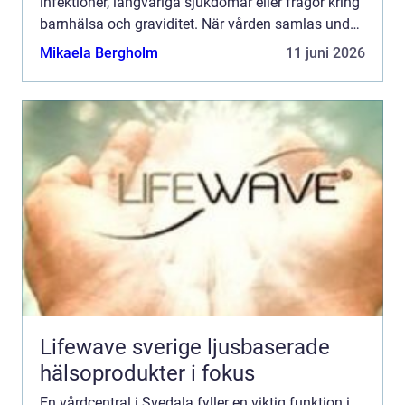
infektioner, långvariga sjukdomar eller frågor kring
barnhälsa och graviditet. När vården samlas under
ett tak blir vägen mellan olika mottagningar
Mikaela Bergholm
11 juni 2026
kortare...
Lifewave sverige ljusbaserade
hälsoprodukter i fokus
En vårdcentral i Svedala fyller en viktig funktion i