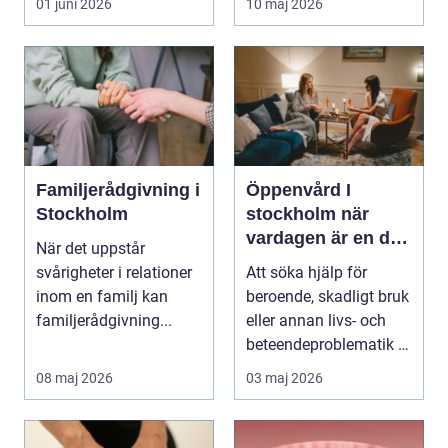
01 juni 2026
10 maj 2026
börjar...
Familjerådgivning i
Öppenvård I
Stockholm
stockholm när
vardagen är en del
När det uppstår
av behandlingen
svårigheter i relationer
Att söka hjälp för
inom en familj kan
beroende, skadligt bruk
familjerådgivning...
eller annan livs- och
beteendeproblematik är
ett stort st...
08 maj 2026
03 maj 2026