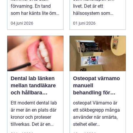
förvarning. En tand
livet. Det är ett
som har känts lite öm
hälsosystem som
kan plötsligt göra så
betonar balans, helhet
04 juni 2026
01 juni 2026
on...
och...
Dental lab länken
Osteopat värnamo
mellan tandläkare
manuell
och hållbara
behandling för
leenden
minskad smärta
Ett modernt dental lab
osteopat Värnamo är
och Ökad rörlighet
är mer än en plats där
ett sökbegrepp många
kronor och proteser
använder när smärta,
tillverkas. Det är en
stelhet eller
teknisk och ...
återkommande värk