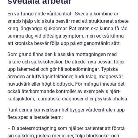
svedala arbetar
En välfungerande vårdcentral i Svedala kombinerar
snabb hjälp vid akuta besvär med ett strukturerat arbete
kring långvariga sjukdomar. Patienten ska kunna få råd
samma dag vid plötsliga symptom, men också känna
att kroniska besvär följs upp på ett genomtänkt sätt.
Som grund finns den klassiska mottagningen med
läkare och sjuksköterskor. De utreder nya besvär, följer
upp läkemedel och gör hälsobedömningar. Typiska
ärenden är luftvägsinfektioner, hudutslag, magbesvär,
huvudvärk eller högt blodtryck. För många innebär det
också återkommande kontroller av exempelvis hjärt-
kärlsjukdom, reumatiska diagnoser eller psykisk ohälsa.
Runt denna kärnverksamhet bygger vårdcentralen upp
flera specialiserade team:
– Diabetesmottagning som hjälper patienter att förstå
sin sjukdom, justera mediciner, följa blodsocker och