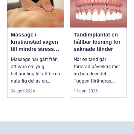
Massage i
Tandimplantat en
kristianstad vägen
hållbar lösning för
till mindre stress
saknade tänder
och mer energi i
Massage har gått från
När en tand går
vardagen
att vara en lyxig
förlorad påverkas mer
behandling till att bli en
än bara leendet.
naturlig del av en
Tuggen förändras,
hållbar livsst...
ansiktet kan tappa stöd
24 april 2026
11 april 2026
och...