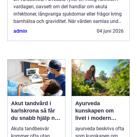
vardagen, oavsett om det handlar om akuta
infektioner, långvariga sjukdomar eller frågor kring
barnhälsa och graviditet. När vården samlas under
ett tak blir vägen mellan olika mottagningar
admin
04 juni 2026
kortare...
Akut tandvård i
Ayurveda
karlskrona så får
kunskapen om
du snabb hjälp när
livet i modern
tanden krisar
vardag
Akuta tandbesvär
ayurveda beskrivs ofta
kommer ofta utan
som kunskapen om