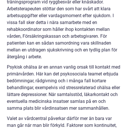
träningsprogram vid ryggbesvär eller knäskador.
Arbetsterapeuten stöttar den som har svårt att klara
arbetsuppgifter eller vardagsmoment efter sjukdom. I
vissa fall sker detta i nära samarbete med en
rehabkoordinator som håller ihop kontakten mellan
vården, Försäkringskassan och arbetsgivaren. För
patienten kan en sådan samordning vara skillnaden
mellan en utdragen sjukskrivning och en tydlig plan för
återgång i arbete.
Psykisk ohälsa är en annan vanlig orsak till kontakt med
primärvården. Här kan det psykosociala teamet erbjuda
bedömningar, rådgivning och i många fall kortare
behandlingar, exempelvis vid stressrelaterad ohälsa eller
lättare depressioner. När samtalsstöd, läkarkontakt och
eventuella medicinska insatser samlas på en och
samma plats blir vårdinsatsen mer sammanhållen.
Valet av vårdcentral påverkar därför mer än bara var
man går när man blir förkyld. Faktorer som kontinuitet,