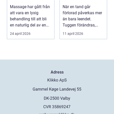
och mer energi i
Massage har gått från
När en tand går
vardagen
att vara en lyxig
förlorad påverkas mer
behandling till att bli
än bara leendet.
en naturlig del av en
Tuggen förändras,
hållbar livsst...
ansiktet kan tappa
24 april 2026
11 april 2026
stöd och...
Adress