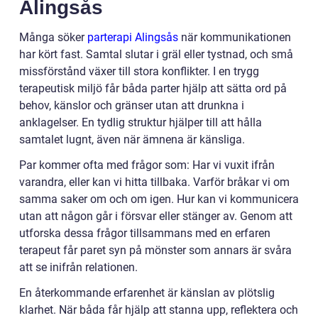
Alingsås
Många söker
parterapi Alingsås
när kommunikationen
har kört fast. Samtal slutar i gräl eller tystnad, och små
missförstånd växer till stora konflikter. I en trygg
terapeutisk miljö får båda parter hjälp att sätta ord på
behov, känslor och gränser utan att drunkna i
anklagelser. En tydlig struktur hjälper till att hålla
samtalet lugnt, även när ämnena är känsliga.
Par kommer ofta med frågor som: Har vi vuxit ifrån
varandra, eller kan vi hitta tillbaka. Varför bråkar vi om
samma saker om och om igen. Hur kan vi kommunicera
utan att någon går i försvar eller stänger av. Genom att
utforska dessa frågor tillsammans med en erfaren
terapeut får paret syn på mönster som annars är svåra
att se inifrån relationen.
En återkommande erfarenhet är känslan av plötslig
klarhet. När båda får hjälp att stanna upp, reflektera och