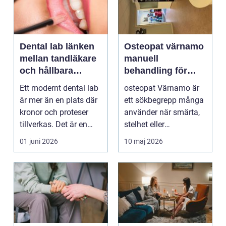
Dental lab länken
Osteopat värnamo
mellan tandläkare
manuell
och hållbara
behandling för
leenden
minskad smärta
Ett modernt dental lab
osteopat Värnamo är
och Ökad rörlighet
är mer än en plats där
ett sökbegrepp många
kronor och proteser
använder när smärta,
tillverkas. Det är en
stelhet eller
teknisk och ...
återkommande värk
01 juni 2026
10 maj 2026
börjar...