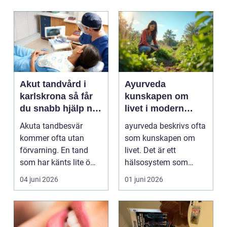
Akut tandvård i
Ayurveda
karlskrona så får
kunskapen om
du snabb hjälp när
livet i modern
tanden krisar
vardag
Akuta tandbesvär
ayurveda beskrivs ofta
kommer ofta utan
som kunskapen om
förvarning. En tand
livet. Det är ett
som har känts lite öm
hälsosystem som
kan plötsligt göra så
betonar balans, helhet
04 juni 2026
01 juni 2026
on...
och...