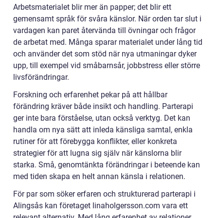
Arbetsmaterialet blir mer än papper; det blir ett
gemensamt språk för svåra känslor. När orden tar slut i
vardagen kan paret återvända till övningar och frågor
de arbetat med. Många sparar materialet under lång tid
och använder det som stöd när nya utmaningar dyker
upp, till exempel vid småbarnsår, jobbstress eller större
livsförändringar.
Forskning och erfarenhet pekar på att hållbar
förändring kräver både insikt och handling. Parterapi
ger inte bara förståelse, utan också verktyg. Det kan
handla om nya sätt att inleda känsliga samtal, enkla
rutiner för att förebygga konflikter, eller konkreta
strategier för att lugna sig själv när känslorna blir
starka. Små, genomtänkta förändringar i beteende kan
med tiden skapa en helt annan känsla i relationen.
För par som söker erfaren och strukturerad parterapi i
Alingsås kan företaget linaholgersson.com vara ett
relevant alternativ. Med lång erfarenhet av relationer,