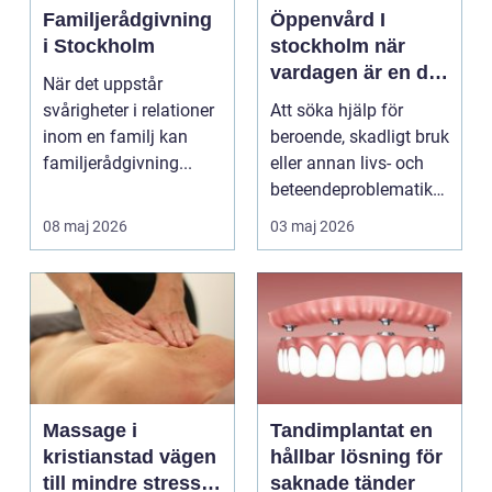
Familjerådgivning
Öppenvård I
i Stockholm
stockholm när
vardagen är en del
När det uppstår
av behandlingen
svårigheter i relationer
Att söka hjälp för
inom en familj kan
beroende, skadligt bruk
familjerådgivning...
eller annan livs- och
beteendeproblematik
är ett stort st...
08 maj 2026
03 maj 2026
Massage i
Tandimplantat en
kristianstad vägen
hållbar lösning för
till mindre stress
saknade tänder