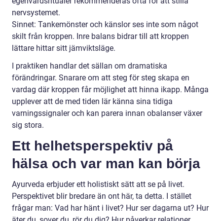
egenvårdsritualer rekommenderas ofta för att stilla
nervsystemet.
Sinnet: Tankemönster och känslor ses inte som något
skilt från kroppen. Inre balans bidrar till att kroppen
lättare hittar sitt jämviktsläge.
I praktiken handlar det sällan om dramatiska
förändringar. Snarare om att steg för steg skapa en
vardag där kroppen får möjlighet att hinna ikapp. Många
upplever att de med tiden lär känna sina tidiga
varningssignaler och kan parera innan obalanser växer
sig stora.
Ett helhetsperspektiv på
hälsa och var man kan börja
Ayurveda erbjuder ett holistiskt sätt att se på livet.
Perspektivet blir bredare än ont här, ta detta. I stället
frågar man: Vad har hänt i livet? Hur ser dagarna ut? Hur
äter du, sover du, rör du dig? Hur påverkar relationer,