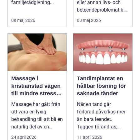
familjerådgivning...
eller annan livs- och
beteendeproblematik är
ett stort st...
08 maj 2026
03 maj 2026
Massage i
Tandimplantat en
kristianstad vägen
hållbar lösning för
till mindre stress
saknade tänder
och mer energi i
Massage har gått från
När en tand går
vardagen
att vara en lyxig
förlorad påverkas mer
behandling till att bli en
än bara leendet.
naturlig del av en
Tuggen förändras,
hållbar livsst...
ansiktet kan tappa stöd
24 april 2026
11 april 2026