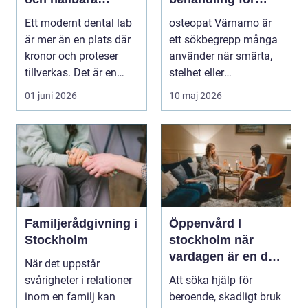
leenden
minskad smärta
Ett modernt dental lab
osteopat Värnamo är
och Ökad rörlighet
är mer än en plats där
ett sökbegrepp många
kronor och proteser
använder när smärta,
tillverkas. Det är en
stelhet eller
teknisk och ...
återkommande värk
01 juni 2026
10 maj 2026
börjar...
Familjerådgivning i
Öppenvård I
Stockholm
stockholm när
vardagen är en del
När det uppstår
av behandlingen
svårigheter i relationer
Att söka hjälp för
inom en familj kan
beroende, skadligt bruk