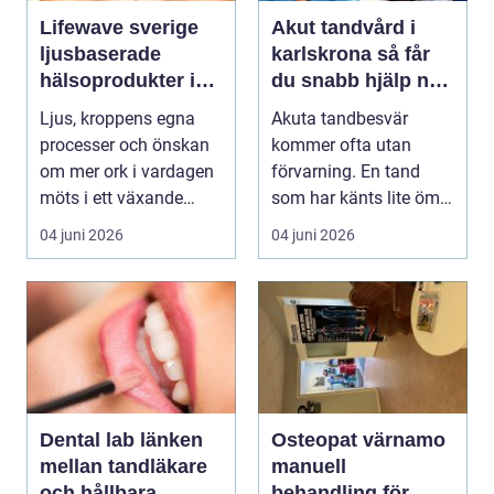
Lifewave sverige
Akut tandvård i
ljusbaserade
karlskrona så får
hälsoprodukter i
du snabb hjälp när
fokus
tanden krisar
Ljus, kroppens egna
Akuta tandbesvär
processer och önskan
kommer ofta utan
om mer ork i vardagen
förvarning. En tand
möts i ett växande
som har känts lite öm
intresse för fotot...
kan plötsligt göra så
04 juni 2026
04 juni 2026
on...
Dental lab länken
Osteopat värnamo
mellan tandläkare
manuell
och hållbara
behandling för