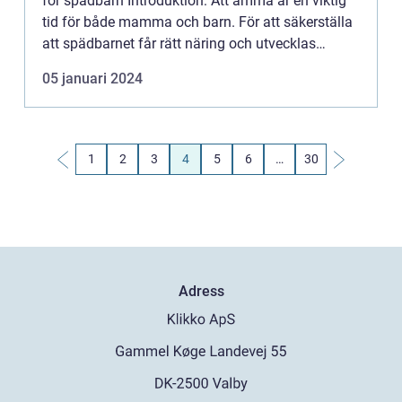
för spädbarn Introduktion: Att amma är en viktig
tid för både mamma och barn. För att säkerställa
att spädbarnet får rätt näring och utvecklas
optimalt är det viktigt att mamman följer
05 januari 2024
rekommend...
1
2
3
4
5
6
…
30
Adress