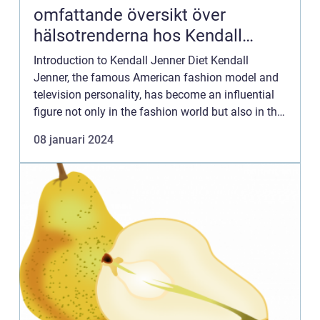
omfattande översikt över
hälsotrenderna hos Kendall
Jenner
Introduction to Kendall Jenner Diet Kendall
Jenner, the famous American fashion model and
television personality, has become an influential
figure not only in the fashion world but also in the
realm of health and wellness. Kendall Jenner’s
08 januari 2024
diet...