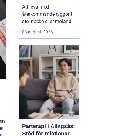
Att leva med
återkommande ryggont,
stel nacke eller molande
värk i axlar och höfter
03 augusti 2026
sliter på både ork och
humör. Många väntar
länge innan de söker
hjälp, fast problemen
ofta går att påverka. En
naprapat i Köping kan
hjälpa till att hitta
orsaken bak...
 en
Parterapi i Alingsås:
et
Stöd för relationer
j,