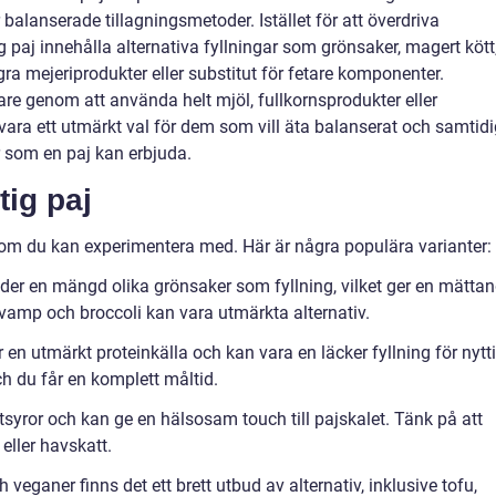
balanserade tillagningsmetoder. Istället för att överdriva
paj innehålla alternativa fyllningar som grönsaker, magert kött
gra mejeriprodukter eller substitut för fetare komponenter.
re genom att använda helt mjöl, fullkornsprodukter eller
 vara ett utmärkt val för dem som vill äta balanserat och samtidi
 som en paj kan erbjuda.
tig paj
 som du kan experimentera med. Här är några populära varianter:
er en mängd olika grönsaker som fyllning, vilket ger en mätta
 svamp och broccoli kan vara utmärkta alternativ.
 en utmärkt proteinkälla och kan vara en läcker fyllning för nytt
h du får en komplett måltid.
ttsyror och kan ge en hälsosam touch till pajskalet. Tänk på att
 eller havskatt.
 veganer finns det ett brett utbud av alternativ, inklusive tofu,