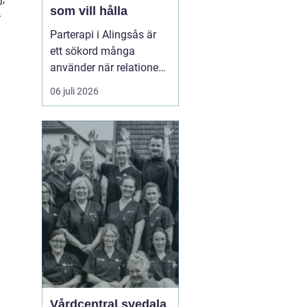
som vill hålla
-
Parterapi i Alingsås är
ett sökord många
använder när relationen
börjar skava och
06 juli 2026
vardagen känns mer
som kamp än
samarbete. När
konflikter upprepas,
tystnaden växer eller
avståndet kä...
Vårdcentral svedala