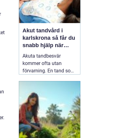
r
Akut tandvård i
ket
karlskrona så får du
snabb hjälp när
tanden krisar
Akuta tandbesvär
kommer ofta utan
förvarning. En tand som
har känts lite öm kan
plötsligt göra så ont att
an
du knappt kan sova. En
fyllning kan lossna
lagom till helgen, eller en
tand kan skadas vid en
er.
olycka. I sådana lägen
söker många på
04 juni
2026