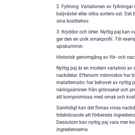
2. Fyllning: Variationen av fyllningar
baljväxter eller olika sorters ost. De
sina kostbehov.
3. Kryddor och örter: Nyttig paj kan 
ger den en unik smakprofil. Till exe
spiskummin.
Historisk genomgång av för- och nack
Nyttig paj är en modern variation av 
nackdelar. Eftersom människor har bl
matalternativ, har behovet av nyttig p
näringsämnen från grönsaker och prot
att kompromissa med smak och kvali
Samtidigt kan det finnas vissa nackdel
tidskrävande att förbereda ingrediense
Dessutom kan nyttig paj vara mer kos
ingredienserna.