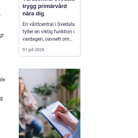
trygg primärvård
,
nära dig
En vårdcentral i Svedala
fyller en viktig funktion i
gt
vardagen, oavsett om
det handlar om akuta
01 juli 2026
infektioner, långvariga
sjukdomar eller frågor
kring barnhälsa och
graviditet. När vården
nde
samlas under ett tak blir
vägen mellan olika
ig
mottagningar kortare...