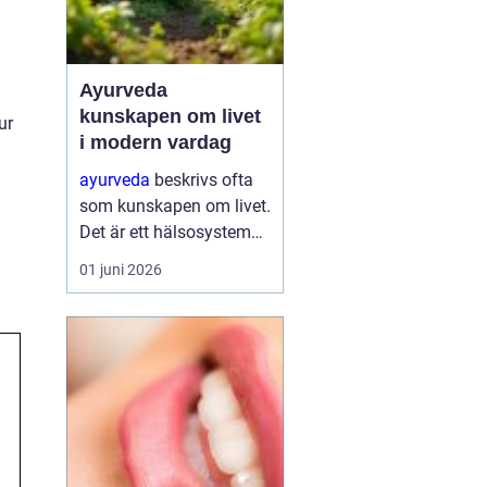
Ayurveda
kunskapen om livet
ur
i modern vardag
ayurveda
beskrivs ofta
som kunskapen om livet.
Det är ett hälsosystem
som betonar balans,
01 juni 2026
helhet och samspelet
mellan kropp, sinne och
omgivning. I stället för
att bara fokusera på
symtom försöker
ayurve...