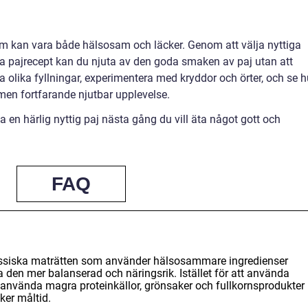
som kan vara både hälsosam och läcker. Genom att välja nyttiga
la pajrecept kan du njuta av den goda smaken av paj utan att
olika fyllningar, experimentera med kryddor och örter, och se h
 men fortfarande njutbar upplevelse.
a en härlig nyttig paj nästa gång du vill äta något gott och
FAQ
klassiska maträtten som använder hälsosammare ingredienser
a den mer balanserad och näringsrik. Istället för att använda
använda magra proteinkällor, grönsaker och fullkornsprodukter
ker måltid.