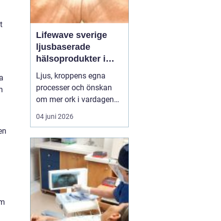
t
Lifewave sverige
ljusbaserade
hälsoprodukter i
fokus
Ljus, kroppens egna
a
processer och önskan
h
om mer ork i vardagen
möts i ett växande
04 juni 2026
intresse för fototerapi
en
och hälsopatchar. I
Sverige söker många
efter skonsamma
metoder som kan stödja
återhämtning, energi och
allmänt välbefinnande
om
utan ingrepp eller...