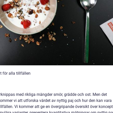
ör alla tillfällen
örknippas med rikliga mängder smör, grädde och ost. Men det
 kommer vi att utforska värdet av nyttig paj och hur den kan vara
illfällen. Vi kommer att ge en övergripande översikt över koncept
opulära varianter, presentera kvantitativa mätningar om nyttig pa