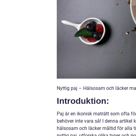
Nyttig paj – Hälsosam och läcker mat f
Introduktion:
Paj är en ikonisk maträtt som ofta f
behöver inte vara så! I denna artikel
hälsosam och läcker måltid för alla t
nyttig paj, utforska olika typer och p