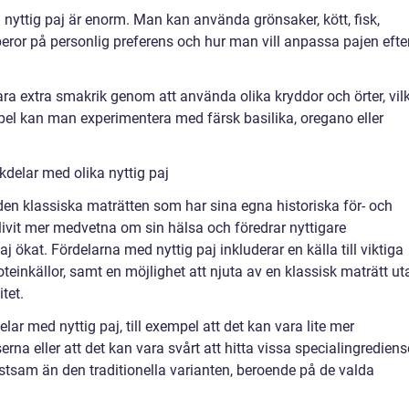
 i nyttig paj är enorm. Man kan använda grönsaker, kött, fisk,
t beror på personlig preferens och hur man vill anpassa pajen efte
vara extra smakrik genom att använda olika kryddor och örter, vil
mpel kan man experimentera med färsk basilika, oregano eller
delar med olika nyttig paj
den klassiska maträtten som har sina egna historiska för- och
ivit mer medvetna om sin hälsa och föredrar nyttigare
aj ökat. Fördelarna med nyttig paj inkluderar en källa till viktiga
einkällor, samt en möjlighet att njuta av en klassisk maträtt ut
tet.
ar med nyttig paj, till exempel att det kan vara lite mer
rna eller att det kan vara svårt att hitta vissa specialingrediens
tsam än den traditionella varianten, beroende på de valda