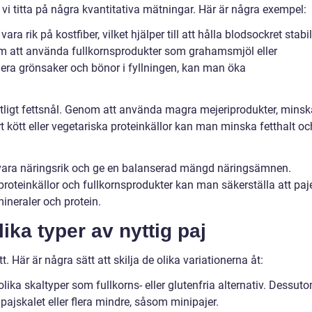
an vi titta på några kvantitativa mätningar. Här är några exempel:
vara rik på kostfiber, vilket hjälper till att hålla blodsockret stabil
m att använda fullkornsprodukter som grahamsmjöl eller
udera grönsaker och bönor i fyllningen, kan man öka
åttligt fettsnål. Genom att använda magra mejeriprodukter, minsk
t kött eller vegetariska proteinkällor kan man minska fetthalt oc
r vara näringsrik och ge en balanserad mängd näringsämnen.
roteinkällor och fullkornsprodukter kan man säkerställa att paj
mineraler och protein.
ika typer av nyttig paj
tt. Här är några sätt att skilja de olika variationerna åt:
lika skaltyper som fullkorns- eller glutenfria alternativ. Dessut
pajskalet eller flera mindre, såsom minipajer.