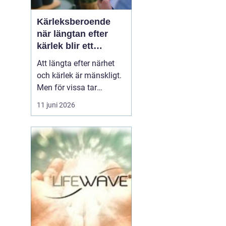
Kärleksberoende
när längtan efter
kärlek blir ett
beroende
Att längta efter närhet
och kärlek är mänskligt.
Men för vissa tar
längtan över helt.
11 juni 2026
Relationer, förälskelser
och fantasier om den
rätta blir viktigare än
jobb, vänner, hälsa och
till och med den egna
säkerheten. Då handlar
det inte längre bara om
s...