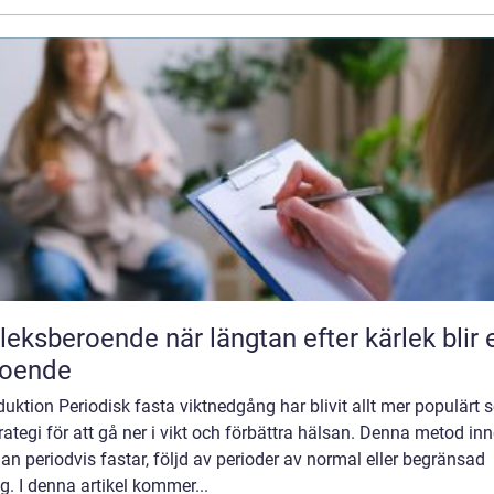
roende när längtan efter kärlek blir ett
roende
duktion Periodisk fasta viktnedgång har blivit allt mer populärt
rategi för att gå ner i vikt och förbättra hälsan. Denna metod in
an periodvis fastar, följd av perioder av normal eller begränsad
g. I denna artikel kommer...