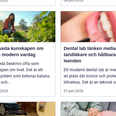
i 2026
04 juni 2026
unskapen om
Dental lab länken mellan
 i modern vardag
tandläkare och hållbara
leenden
eda beskrivs ofta som
pen om livet. Det är ett
Ett modernt dental lab är me
system som betonar balans,
en plats där kronor och prot
 och...
tillverkas. Det är en teknisk o
i 2026
01 juni 2026