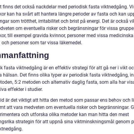
 finns det också nackdelar med periodisk fasta viktnedgång. V
or kan ha svårt att hantera längre perioder av fasta och kan up
ngar som trötthet, irritabilitet och brist på energi. Det är också vik
dveten om eventuella risker och begränsningar för vissa gruppe
or, till exempel gravida kvinnor, personer med vissa medicinska
nd och personer som tar vissa läkemedel.
manfattning
k fasta viktnedgång är en effektiv strategi för att gå ner i vikt o
a hälsan. Det finns olika typer av periodisk fasta viktnedgång, i
oden, 5:2 metoden och alternativ daglig fasta, som alla har visa
iva effekter i studier.
id är det viktigt att hitta den metod som passar ens behov och li
amt att vara medveten om eventuella risker och begränsningar.
erimentera och utforska olika metoder kan man hitta den mest
gsrika strategin för att uppnå sina viktminskningsmål genom p
iktnedgång.