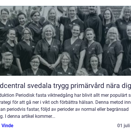
Vårdcentral svedala trygg primärvård nära di
duktion Periodisk fasta viktnedgång har blivit allt mer populärt
rategi för att gå ner i vikt och förbättra hälsan. Denna metod in
an periodvis fastar, följd av perioder av normal eller begränsad
g. I denna artikel kommer...
 Vinde
01 jul