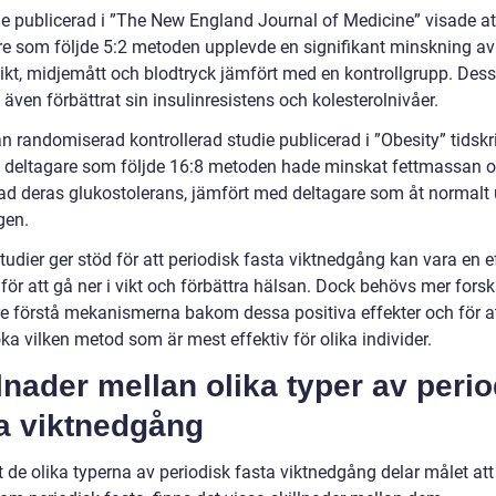
ie publicerad i ”The New England Journal of Medicine” visade at
re som följde 5:2 metoden upplevde en signifikant minskning av
ikt, midjemått och blodtryck jämfört med en kontrollgrupp. De
även förbättrat sin insulinresistens och kolesterolnivåer.
n randomiserad kontrollerad studie publicerad i ”Obesity” tidskr
t deltagare som följde 16:8 metoden hade minskat fettmassan 
rad deras glukostolerans, jämfört med deltagare som åt normalt
gen.
udier ger stöd för att periodisk fasta viktnedgång kan vara en e
 för att gå ner i vikt och förbättra hälsan. Dock behövs mer forsk
tre förstå mekanismerna bakom dessa positiva effekter och för a
a vilken metod som är mest effektiv för olika individer.
lnader mellan olika typer av peri
ta viktnedgång
t de olika typerna av periodisk fasta viktnedgång delar målet att 