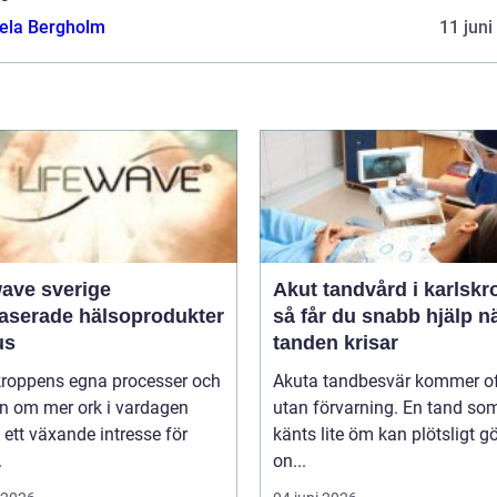
ela Bergholm
11 juni
wave sverige
Akut tandvård i karlskr
baserade hälsoprodukter
så får du snabb hjälp n
us
tanden krisar
 kroppens egna processer och
Akuta tandbesvär kommer o
n om mer ork i vardagen
utan förvarning. En tand so
 ett växande intresse för
känts lite öm kan plötsligt g
.
on...