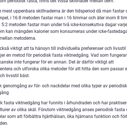
om periodisk fasta, finns det vissa skillnader mellan dem.
e mest uppenbara skillnaderna är den tidsperiod då man fastar o
empel, i 16:8 metoden fastar man i 16 timmar och äter inom 8 ti
 5:2 metoden fastar man under två icke-konsekutiva dagar varje
m kan mängden kalorier som konsumeras under icke-fastedag
 mellan metoderna.
ckså viktigt att ta hänsyn till individuella preferenser och livsstil
jer en metod för periodisk fasta viktnedgång. Vad som fungerar
anske inte fungerar för en annan. Det är därför viktigt att
entera och utforska olika metoder för att hitta den som passar 
h livsstil bäst.
sk genomgång av för- och nackdelar med olika typer av periodisk
gång
sk fasta viktnedgång har funnits i århundraden och har praktiser
ulturer av olika skäl. Förutom viktnedgång anses periodisk fasta
elar som att förbättra hjärthälsan, öka hjärnans funktion och fö
gden.