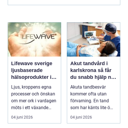
Lifewave sverige
Akut tandvård i
ljusbaserade
karlskrona så får
hälsoprodukter i
du snabb hjälp när
fokus
tanden krisar
Ljus, kroppens egna
Akuta tandbesvär
processer och önskan
kommer ofta utan
om mer ork i vardagen
förvarning. En tand
möts i ett växande
som har känts lite öm
intresse för fotot...
kan plötsligt göra så
04 juni 2026
04 juni 2026
on...