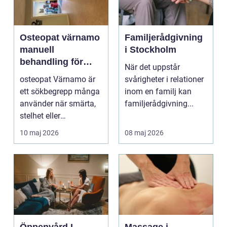
Osteopat värnamo
Familjerådgivning
manuell
i Stockholm
behandling för
När det uppstår
minskad smärta
osteopat Värnamo är
svårigheter i relationer
och Ökad rörlighet
ett sökbegrepp många
inom en familj kan
använder när smärta,
familjerådgivning...
stelhet eller
återkommande värk
10 maj 2026
08 maj 2026
börjar...