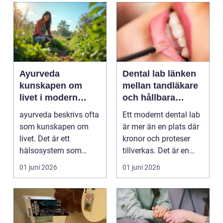
Ayurveda
Dental lab länken
kunskapen om
mellan tandläkare
livet i modern
och hållbara
vardag
leenden
ayurveda beskrivs ofta
Ett modernt dental lab
som kunskapen om
är mer än en plats där
livet. Det är ett
kronor och proteser
hälsosystem som
tillverkas. Det är en
betonar balans, helhet
teknisk och ...
01 juni 2026
01 juni 2026
och...