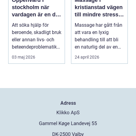
Öppenvård I
Massage i
stockholm när
kristianstad vägen
vardagen är en del
till mindre stress
av behandlingen
och mer energi i
Att söka hjälp för
Massage har gått från
vardagen
beroende, skadligt bruk
att vara en lyxig
eller annan livs- och
behandling till att bli
beteendeproblematik
en naturlig del av en
är ett stort st...
hållbar livsst...
03 maj 2026
24 april 2026
Adress