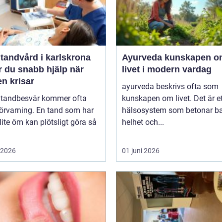
tandvård i karlskrona
Ayurveda kunskapen om
r du snabb hjälp när
livet i modern vardag
n krisar
ayurveda beskrivs ofta som
 tandbesvär kommer ofta
kunskapen om livet. Det är e
örvarning. En tand som har
hälsosystem som betonar ba
lite öm kan plötsligt göra så
helhet och...
i 2026
01 juni 2026