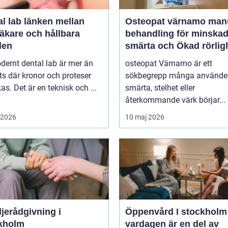
länken mellan
Osteopat värnamo manuell
äkare och hållbara
behandling för minska
den
smärta och Ökad rörlig
dernt dental lab är mer än
osteopat Värnamo är ett
ts där kronor och proteser
sökbegrepp många använder
rkas. Det är en teknisk och ...
smärta, stelhet eller
återkommande värk börjar...
i 2026
10 maj 2026
jerådgivning i
Öppenvård I stockholm nä
kholm
vardagen är en del av