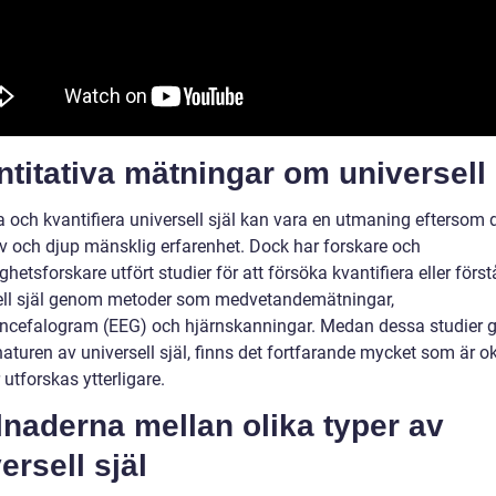
titativa mätningar om universell 
 och kvantifiera universell själ kan vara en utmaning eftersom d
iv och djup mänsklig erfarenhet. Dock har forskare och
ghetsforskare utfört studier för att försöka kvantifiera eller först
ell själ genom metoder som medvetandemätningar,
encefalogram (EEG) och hjärnskanningar. Medan dessa studier g
 naturen av universell själ, finns det fortfarande mycket som är 
utforskas ytterligare.
lnaderna mellan olika typer av
ersell själ