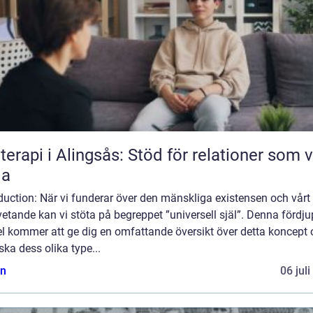
terapi i Alingsås: Stöd för relationer som vi
la
duction: När vi funderar över den mänskliga existensen och vårt
tande kan vi stöta på begreppet ”universell själ”. Denna fördj
el kommer att ge dig en omfattande översikt över detta koncept
ska dess olika type...
n
06 jul