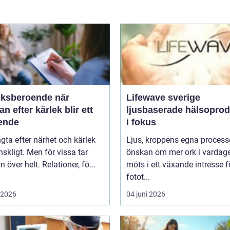
ksberoende när
Lifewave sverige
an efter kärlek blir ett
ljusbaserade hälsoprod
ende
i fokus
ngta efter närhet och kärlek
Ljus, kroppens egna process
skligt. Men för vissa tar
önskan om mer ork i vardag
n över helt. Relationer, fö...
möts i ett växande intresse f
fotot...
i 2026
04 juni 2026