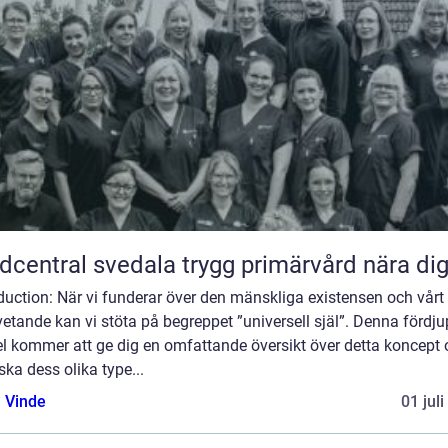
Vårdcentral svedala trygg primärvård nära di
duction: När vi funderar över den mänskliga existensen och vårt
tande kan vi stöta på begreppet ”universell själ”. Denna fördj
el kommer att ge dig en omfattande översikt över detta koncept
ska dess olika type...
 Vinde
01 jul