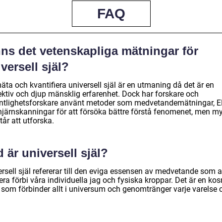
FAQ
nns det vetenskapliga mätningar för
versell själ?
äta och kvantifiera universell själ är en utmaning då det är en
ektiv och djup mänsklig erfarenhet. Dock har forskare och
ntlighetsforskare använt metoder som medvetandemätningar, 
hjärnskanningar för att försöka bättre förstå fenomenet, men m
tår att utforska.
 är universell själ?
ersell själ refererar till den eviga essensen av medvetande som 
era förbi våra individuella jag och fysiska kroppar. Det är en ko
t som förbinder allt i universum och genomtränger varje varelse 