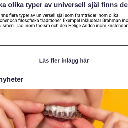
ka olika typer av universell själ finns d
inns flera typer av universell själ som framträder inom olika
gioner och filosofiska traditioner. Exempel inkluderar Brahman i
uismen, Tao inom taoism och den Helige Anden inom kristendo
Läs fler inlägg här
 nyheter