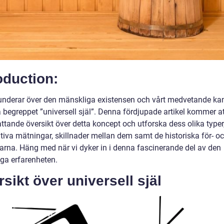
oduction:
funderar över den mänskliga existensen och vårt medvetande kan
 begreppet ”universell själ”. Denna fördjupade artikel kommer at
ttande översikt över detta koncept och utforska dess olika typer
ativa mätningar, skillnader mellan dem samt de historiska för- o
arna. Häng med när vi dyker in i denna fascinerande del av den
ga erfarenheten.
sikt över universell själ