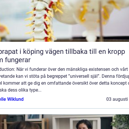
 i köping vägen tillbaka till en kropp
 fungerar
duction: När vi funderar över den mänskliga existensen och vårt
tande kan vi stöta på begreppet ”universell själ”. Denna fördj
el kommer att ge dig en omfattande översikt över detta koncept
ska dess olika type...
elle Wiklund
03 augusti