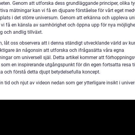
heten. Genom att utforska dess grundläggande principer, olika t
ativa mätningar kan vi få en djupare förståelse för vårt eget me
 plats i det större universum. Genom att erkänna och uppleva uni
n vi få en känsla av samhörighet och öppna upp för nya möjlighe
g och andlig tillväxt.
n, låt oss observera att i denna ständigt utvecklande värld av k
iktigare än någonsin att utforska och ifrågasätta våra egna
ningar om universell själ. Detta artikel kommer att förhoppnings
som en inspirerande utgångspunkt för din egen fortsatta resa til
a och förstå detta djupt betydelsefulla koncept.
n tid och njut av videon nedan som ger ytterligare insikt i univers