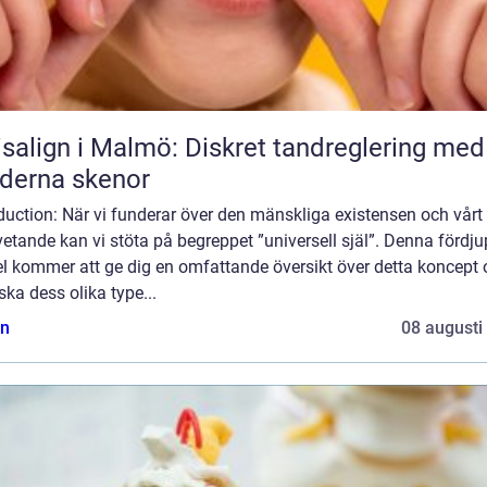
isalign i Malmö: Diskret tandreglering med
derna skenor
duction: När vi funderar över den mänskliga existensen och vårt
tande kan vi stöta på begreppet ”universell själ”. Denna fördj
el kommer att ge dig en omfattande översikt över detta koncept
ska dess olika type...
n
08 augusti