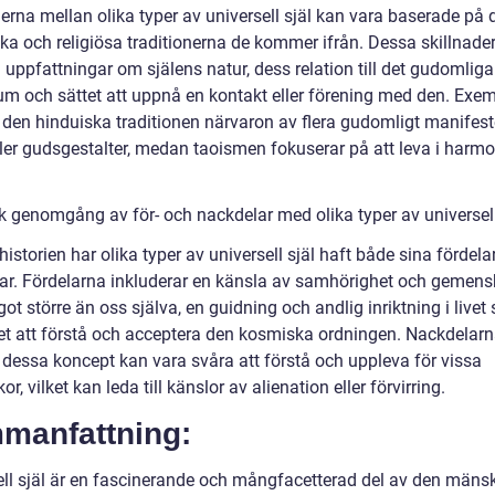
erna mellan olika typer av universell själ kan vara baserade på 
ska och religiösa traditionerna de kommer ifrån. Dessa skillnade
uppfattningar om själens natur, dess relation till det gudomliga 
um och sättet att uppnå en kontakt eller förening med den. Exem
 den hinduiska traditionen närvaron av flera gudomligt manifes
eller gudsgestalter, medan taoismen fokuserar på att leva i harm
sk genomgång av för- och nackdelar med olika typer av universell
storien har olika typer av universell själ haft både sina fördela
ar. Fördelarna inkluderar en känsla av samhörighet och gemen
t större än oss själva, en guidning och andlig inriktning i livet
et att förstå och acceptera den kosmiska ordningen. Nackdelar
t dessa koncept kan vara svåra att förstå och uppleva för vissa
r, vilket kan leda till känslor av alienation eller förvirring.
manfattning:
ell själ är en fascinerande och mångfacetterad del av den mäns