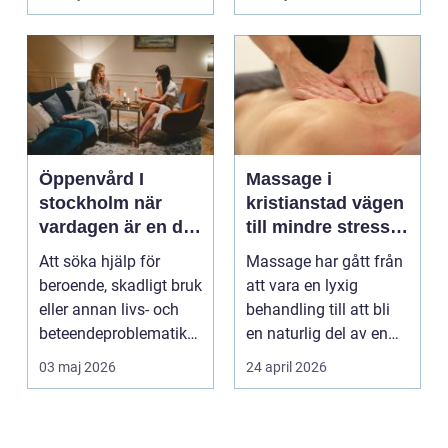
börjar...
Öppenvård I
Massage i
stockholm när
kristianstad vägen
vardagen är en del
till mindre stress
av behandlingen
och mer energi i
Att söka hjälp för
Massage har gått från
vardagen
beroende, skadligt bruk
att vara en lyxig
eller annan livs- och
behandling till att bli
beteendeproblematik
en naturlig del av en
är ett stort st...
hållbar livsst...
03 maj 2026
24 april 2026