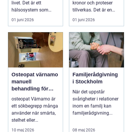
livet. Det är ett
kronor och proteser
hälsosystem som
tillverkas. Det är en
betonar balans, helhet
teknisk och ...
01 juni 2026
01 juni 2026
och...
Osteopat värnamo
Familjerådgivning
manuell
i Stockholm
behandling för
När det uppstår
minskad smärta
osteopat Värnamo är
svårigheter i relationer
och Ökad rörlighet
ett sökbegrepp många
inom en familj kan
använder när smärta,
familjerådgivning...
stelhet eller
återkommande värk
10 maj 2026
08 maj 2026