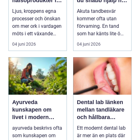
hälsoprodukter i
du snabb hjälp när
fokus
tanden krisar
Ljus, kroppens egna
Akuta tandbesvär
processer och önskan
kommer ofta utan
om mer ork i vardagen
förvarning. En tand
möts i ett växande
som har känts lite öm
intresse för fotot...
kan plötsligt göra så
04 juni 2026
04 juni 2026
on...
Ayurveda
Dental lab länken
kunskapen om
mellan tandläkare
livet i modern
och hållbara
vardag
leenden
ayurveda beskrivs ofta
Ett modernt dental lab
som kunskapen om
är mer än en plats där