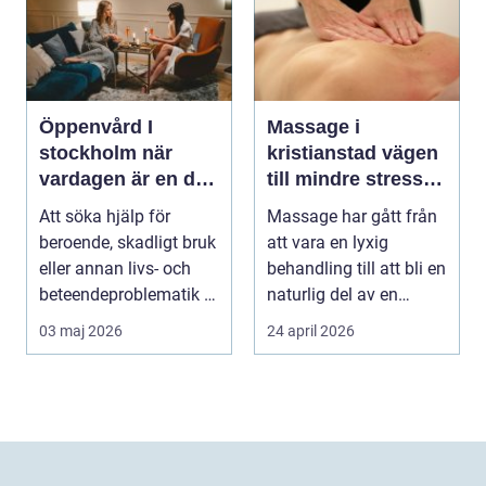
Öppenvård I
Massage i
stockholm när
kristianstad vägen
vardagen är en del
till mindre stress
av behandlingen
och mer energi i
Att söka hjälp för
Massage har gått från
vardagen
beroende, skadligt bruk
att vara en lyxig
eller annan livs- och
behandling till att bli en
beteendeproblematik är
naturlig del av en
ett stort st...
hållbar livsst...
03 maj 2026
24 april 2026