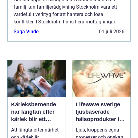
familj kan familjerådgivning Stockholm vara ett
värdefullt verktyg för att hantera och lösa
konflikter. I Stockholm finns flera mottagningar
som erbjuder professio...
Saga Vinde
01 juli 2026
Kärleksberoende
Lifewave sverige
när längtan efter
ljusbaserade
kärlek blir ett
hälsoprodukter i
beroende
fokus
Att längta efter närhet
Ljus, kroppens egna
och kärlek är
processer och önskan