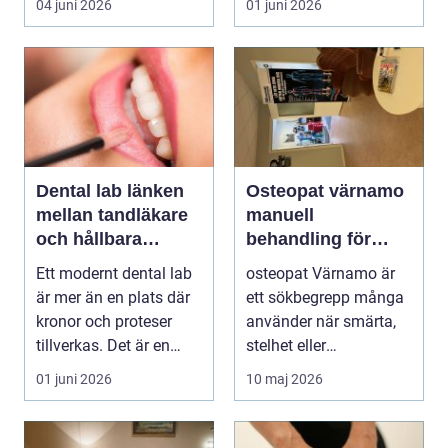
04 juni 2026
01 juni 2026
on...
och...
Dental lab länken
Osteopat värnamo
mellan tandläkare
manuell
och hållbara
behandling för
leenden
minskad smärta
Ett modernt dental lab
osteopat Värnamo är
och Ökad rörlighet
är mer än en plats där
ett sökbegrepp många
kronor och proteser
använder när smärta,
tillverkas. Det är en
stelhet eller
teknisk och ...
återkommande värk
01 juni 2026
10 maj 2026
börjar...