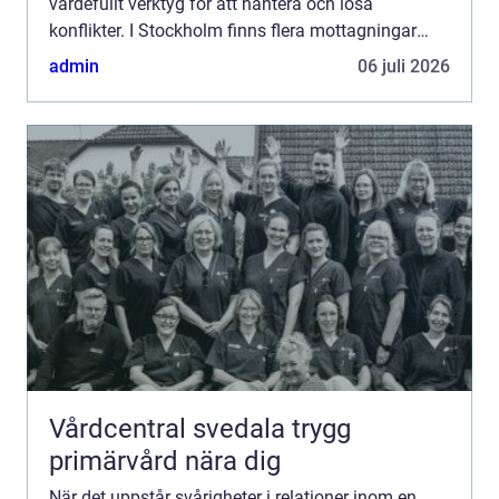
värdefullt verktyg för att hantera och lösa
konflikter. I Stockholm finns flera mottagningar
som erbjuder professio...
admin
06 juli 2026
Vårdcentral svedala trygg
primärvård nära dig
När det uppstår svårigheter i relationer inom en