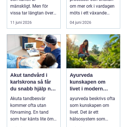
mänskligt. Men för
om mer ork i vardagen
vissa tar längtan över
möts i ett växande
helt. Relationer, fö...
intresse för fotot...
11 juni 2026
04 juni 2026
Akut tandvård i
Ayurveda
karlskrona så får
kunskapen om
du snabb hjälp när
livet i modern
tanden krisar
vardag
Akuta tandbesvär
ayurveda beskrivs ofta
kommer ofta utan
som kunskapen om
förvarning. En tand
livet. Det är ett
som har känts lite öm
hälsosystem som
kan plötsligt göra så
betonar balans, helhet