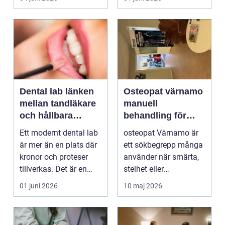
on...
och...
Dental lab länken
Osteopat värnamo
mellan tandläkare
manuell
och hållbara
behandling för
leenden
minskad smärta
Ett modernt dental lab
osteopat Värnamo är
och Ökad rörlighet
är mer än en plats där
ett sökbegrepp många
kronor och proteser
använder när smärta,
tillverkas. Det är en
stelhet eller
teknisk och ...
återkommande värk
01 juni 2026
10 maj 2026
börjar...