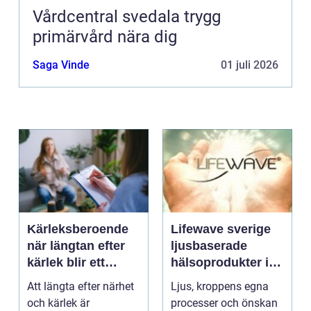
Vårdcentral svedala trygg
primärvård nära dig
Saga Vinde
01 juli 2026
Kärleksberoende
Lifewave sverige
när längtan efter
ljusbaserade
kärlek blir ett
hälsoprodukter i
beroende
fokus
Att längta efter närhet
Ljus, kroppens egna
och kärlek är
processer och önskan