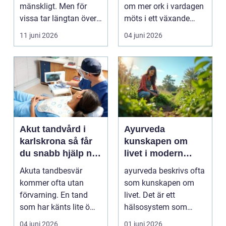
mänskligt. Men för
om mer ork i vardagen
vissa tar längtan över
möts i ett växande
helt. Relationer, fö...
intresse för fotot...
11 juni 2026
04 juni 2026
Akut tandvård i
Ayurveda
karlskrona så får
kunskapen om
du snabb hjälp när
livet i modern
tanden krisar
vardag
Akuta tandbesvär
ayurveda beskrivs ofta
kommer ofta utan
som kunskapen om
förvarning. En tand
livet. Det är ett
som har känts lite öm
hälsosystem som
kan plötsligt göra så
betonar balans, helhet
04 juni 2026
01 juni 2026