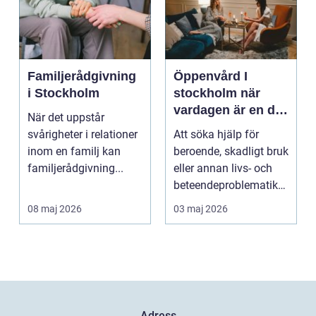
Familjerådgivning
Öppenvård I
i Stockholm
stockholm när
vardagen är en del
När det uppstår
av behandlingen
svårigheter i relationer
Att söka hjälp för
inom en familj kan
beroende, skadligt bruk
familjerådgivning...
eller annan livs- och
beteendeproblematik
är ett stort st...
08 maj 2026
03 maj 2026
Adress