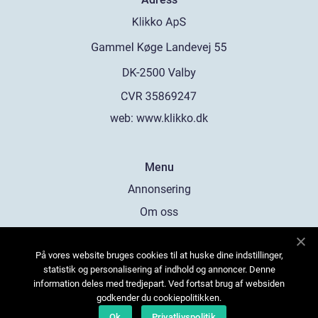
web:
www.klikko.dk
Menu
Annonsering
Om oss
Cookies
På vores website bruges cookies til at huske dine indstillinger,
Kontakta oss
statistik og personalisering af indhold og annoncer. Denne
Sitemap
information deles med tredjepart. Ved fortsat brug af websiden
godkender du cookiepolitikken.
Ok
Privatlivspolitik