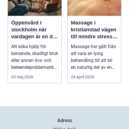
Öppenvård I
Massage i
stockholm när
kristianstad vägen
vardagen är en del
till mindre stress
av behandlingen
och mer energi i
Att söka hjälp för
Massage har gått från
vardagen
beroende, skadligt bruk
att vara en lyxig
eller annan livs- och
behandling till att bli
beteendeproblematik
en naturlig del av en
är ett stort st...
hållbar livsst...
03 maj 2026
24 april 2026
Adress