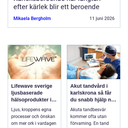
efter kärlek blir ett beroende
Mikaela Bergholm
11 juni 2026
Lifewave sverige
Akut tandvård i
ljusbaserade
karlskrona så får
hälsoprodukter i
du snabb hjälp när
fokus
tanden krisar
Ljus, kroppens egna
Akuta tandbesvär
processer och önskan
kommer ofta utan
om mer ork i vardagen
förvarning. En tand