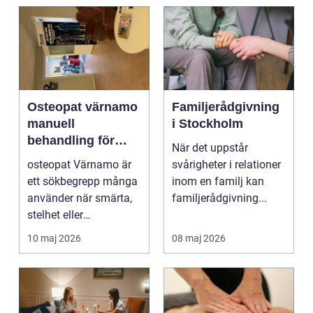
Osteopat värnamo
Familjerådgivning
manuell
i Stockholm
behandling för
När det uppstår
minskad smärta
osteopat Värnamo är
svårigheter i relationer
och Ökad rörlighet
ett sökbegrepp många
inom en familj kan
använder när smärta,
familjerådgivning...
stelhet eller
återkommande värk
10 maj 2026
08 maj 2026
börjar...