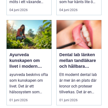
möts i ett växande
som har känts lite öm
intresse för fotot...
kan plötsligt göra så
04 juni 2026
04 juni 2026
on...
Ayurveda
Dental lab länken
kunskapen om
mellan tandläkare
livet i modern
och hållbara
vardag
leenden
ayurveda beskrivs ofta
Ett modernt dental lab
som kunskapen om
är mer än en plats där
livet. Det är ett
kronor och proteser
hälsosystem som
tillverkas. Det är en
betonar balans, helhet
teknisk och ...
01 juni 2026
01 juni 2026
och...