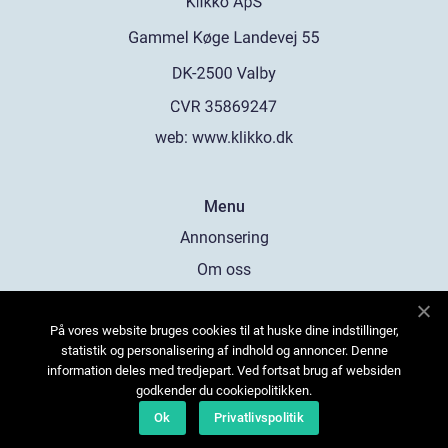
web:
www.klikko.dk
Menu
Annonsering
Om oss
Cookies
På vores website bruges cookies til at huske dine indstillinger,
Kontakta oss
statistik og personalisering af indhold og annoncer. Denne
Sitemap
information deles med tredjepart. Ved fortsat brug af websiden
godkender du cookiepolitikken.
Ok
Privatlivspolitik