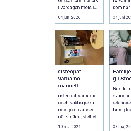
önskan om mer ork
förvarni
i vardagen möts i
som har 
ett växande intresse
öm kan p
04 juni 2026
04 juni 2
för fotot...
göra så o
Osteopat
Familj
värnamo
g i St
manuell
När det 
behandling för
osteopat Värnamo
svårighet
minskad smärta
är ett sökbegrepp
relation
och Ökad
många använder
familj k
rörlighet
när smärta, stelhet
familjerå
eller återkommande
10 maj 2026
08 maj 2
värk börjar...