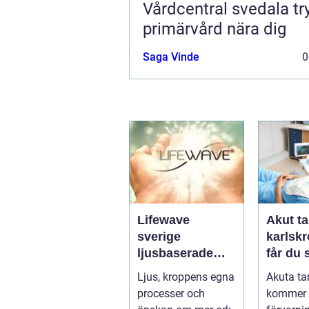
Vårdcentral svedala trygg
primärvård nära dig
Saga Vinde
0
Lifewave
Akut ta
sverige
karlskro
ljusbaserade
får du
hälsoprodukter i
hjälp n
Ljus, kroppens egna
Akuta ta
fokus
krisar
processer och
kommer 