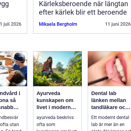
Kärleksberoende när längtan
efter kärlek blir ett beroende
1 juli 2026
Mikaela Bergholm
11 juni 2026
ndvård i
Ayurveda
Dental lab
na så
kunskapen om
länken mellan
 snabb
livet i modern
tandläkare och
är tanden
vardag
hållbara leende
ndbesvär
ayurveda beskrivs
Ett modernt dental
ofta utan
ofta som
lab är mer än en