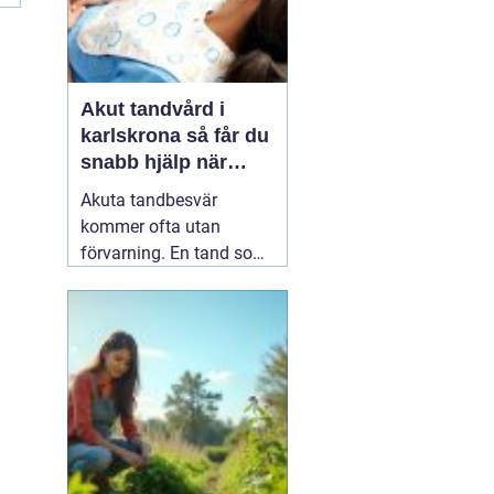
Akut tandvård i
karlskrona så får du
snabb hjälp när
tanden krisar
Akuta tandbesvär
kommer ofta utan
förvarning. En tand som
har känts lite öm kan
plötsligt göra så ont att
du knappt kan sova. En
fyllning kan lossna
lagom till helgen, eller en
tand kan skadas vid en
olycka. I sådana lägen
söker många på
04 juni
2026