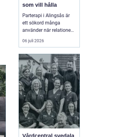
som vill hålla
Parterapi i Alingsås är
ett sökord många
använder när relationen
börjar skava och
06 juli 2026
vardagen känns mer
som kamp än
samarbete. När
konflikter upprepas,
tystnaden växer eller
avståndet kä...
Vårdcentral svedala