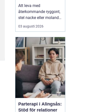
Att leva med
återkommande ryggont,
stel nacke eller molande
värk i axlar och höfter
03 augusti 2026
sliter på både ork och
humör. Många väntar
länge innan de söker
hjälp, fast problemen
ofta går att påverka. En
naprapat i Köping kan
hjälpa till att hitta
orsaken bak...
Parterapi i Alingsås:
Stöd för relationer