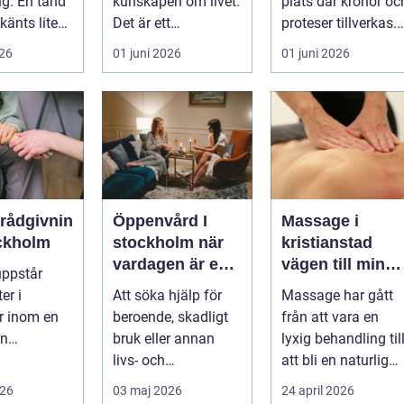
ng. En tand
kunskapen om livet.
plats där kronor oc
känts lite
Det är ett
proteser tillverkas.
lötsligt
hälsosystem som
Det är en teknisk
026
01 juni 2026
01 juni 2026
n...
betonar balans,
och ...
helhet och...
erådgivnin
Öppenvård I
Massage i
ockholm
stockholm när
kristianstad
vardagen är en
vägen till mindr
uppstår
del av
stress och mer
er i
Att söka hjälp för
Massage har gått
behandlingen
energi i
er inom en
beroende, skadligt
från att vara en
vardagen
an
bruk eller annan
lyxig behandling til
dgivning...
livs- och
att bli en naturlig
beteendeproblemati
del av en hållbar
026
03 maj 2026
24 april 2026
k är ett stort st...
livsst...