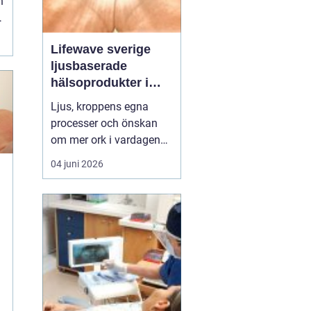
h
Lifewave sverige
ljusbaserade
hälsoprodukter i
fokus
Ljus, kroppens egna
processer och önskan
om mer ork i vardagen
möts i ett växande
04 juni 2026
intresse för fototerapi
och hälsopatchar. I
e
Sverige söker många
efter skonsamma
metoder som kan stödja
återhämtning, energi och
l
allmänt välbefinnande
utan ingrepp eller...