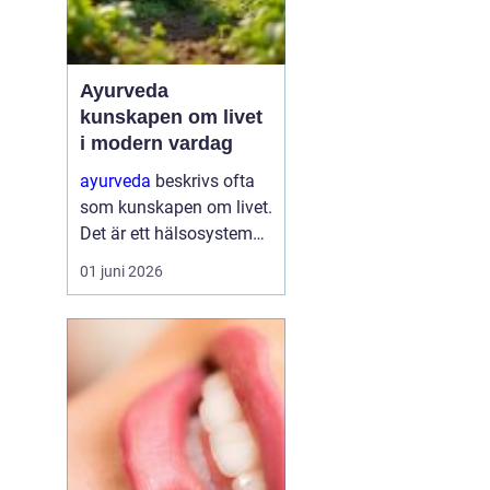
Ayurveda
kunskapen om livet
i modern vardag
ayurveda
beskrivs ofta
som kunskapen om livet.
Det är ett hälsosystem
som betonar balans,
01 juni 2026
helhet och samspelet
mellan kropp, sinne och
omgivning. I stället för
att bara fokusera på
symtom försöker
ayurve...