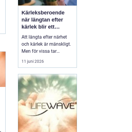
Kärleksberoende
när längtan efter
kärlek blir ett
beroende
Att längta efter närhet
och kärlek är mänskligt.
Men för vissa tar
längtan över helt.
11 juni 2026
Relationer, förälskelser
och fantasier om den
rätta blir viktigare än
jobb, vänner, hälsa och
till och med den egna
säkerheten. Då handlar
det inte längre bara om
s...
n