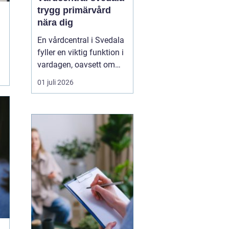
trygg primärvård
nära dig
En vårdcentral i Svedala
fyller en viktig funktion i
vardagen, oavsett om
det handlar om akuta
01 juli 2026
infektioner, långvariga
sjukdomar eller frågor
kring barnhälsa och
graviditet. När vården
samlas under ett tak blir
vägen mellan olika
mottagningar kortare...