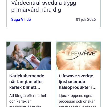
Vårdcentral svedala trygg
primärvård nära dig
Saga Vinde
01 juli 2026
Kärleksberoende
Lifewave sverige
när längtan efter
ljusbaserade
kärlek blir ett
hälsoprodukter i
beroende
fokus
Att längta efter närhet
Ljus, kroppens egna
och kärlek är
processer och önskan