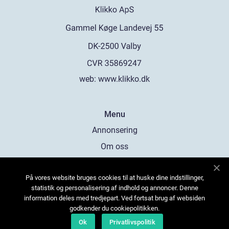
web:
www.klikko.dk
Menu
Annonsering
Om oss
Cookies
På vores website bruges cookies til at huske dine indstillinger,
Kontakta oss
statistik og personalisering af indhold og annoncer. Denne
Sitemap
information deles med tredjepart. Ved fortsat brug af websiden
godkender du cookiepolitikken.
Ok
Privatlivspolitik