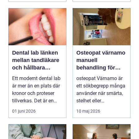
Dental lab länken
Osteopat värnamo
mellan tandläkare
manuell
och hållbara
behandling för
leenden
minskad smärta
Ett modernt dental lab
osteopat Värnamo är
och Ökad rörlighet
är mer än en plats där
ett sökbegrepp många
kronor och proteser
använder när smärta,
tillverkas. Det är en
stelhet eller
teknisk och ...
återkommande värk
01 juni 2026
10 maj 2026
börjar...