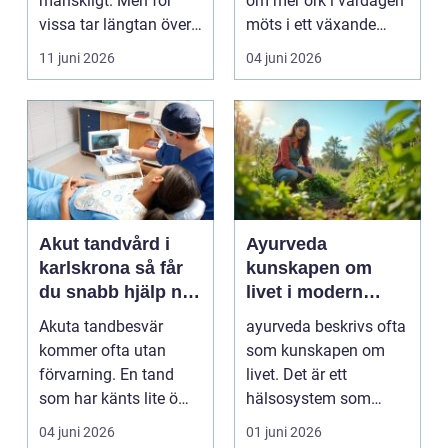
mänskligt. Men för
om mer ork i vardagen
vissa tar längtan över
möts i ett växande
helt. Relationer, fö...
intresse för fotot...
11 juni 2026
04 juni 2026
Akut tandvård i
Ayurveda
karlskrona så får
kunskapen om
du snabb hjälp när
livet i modern
tanden krisar
vardag
Akuta tandbesvär
ayurveda beskrivs ofta
kommer ofta utan
som kunskapen om
förvarning. En tand
livet. Det är ett
som har känts lite öm
hälsosystem som
kan plötsligt göra så
betonar balans, helhet
04 juni 2026
01 juni 2026
on...
och...