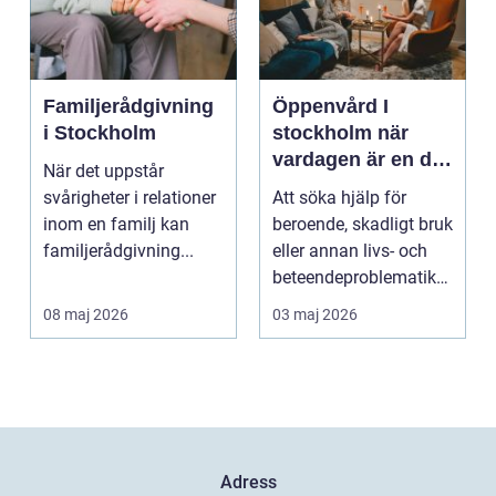
Familjerådgivning
Öppenvård I
i Stockholm
stockholm när
vardagen är en del
När det uppstår
av behandlingen
svårigheter i relationer
Att söka hjälp för
inom en familj kan
beroende, skadligt bruk
familjerådgivning...
eller annan livs- och
beteendeproblematik
är ett stort st...
08 maj 2026
03 maj 2026
Adress