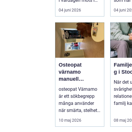
i vardagen möts i
som har 
ett växande intresse
öm kan p
04 juni 2026
04 juni 2
för fotot...
göra så o
Osteopat
Familj
värnamo
g i St
manuell
När det 
behandling för
osteopat Värnamo
svårighet
minskad smärta
är ett sökbegrepp
relation
och Ökad
många använder
familj k
rörlighet
när smärta, stelhet
familjerå
eller återkommande
10 maj 2026
08 maj 2
värk börjar...