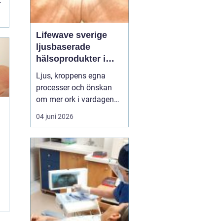
Lifewave sverige
ljusbaserade
hälsoprodukter i
fokus
Ljus, kroppens egna
processer och önskan
om mer ork i vardagen
möts i ett växande
04 juni 2026
intresse för fototerapi
e
och hälsopatchar. I
Sverige söker många
efter skonsamma
metoder som kan stödja
l
återhämtning, energi och
allmänt välbefinnande
utan ingrepp eller...