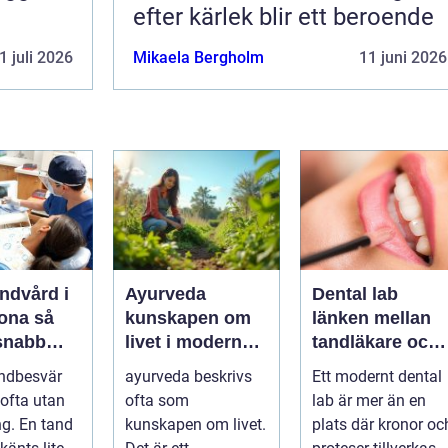
efter kärlek blir ett beroende
1 juli 2026
Mikaela Bergholm
11 juni 2026
ndvård i
Ayurveda
Dental lab
na så
kunskapen om
länken mellan
 snabb
livet i modern
tandläkare och
är tanden
vardag
hållbara leende
ndbesvär
ayurveda beskrivs
Ett modernt dental
ofta utan
ofta som
lab är mer än en
ng. En tand
kunskapen om livet.
plats där kronor oc