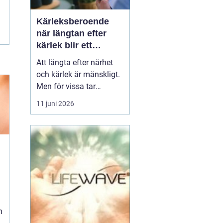
Kärleksberoende
när längtan efter
kärlek blir ett
beroende
Att längta efter närhet
och kärlek är mänskligt.
Men för vissa tar
längtan över helt.
11 juni 2026
Relationer, förälskelser
och fantasier om den
rätta blir viktigare än
jobb, vänner, hälsa och
till och med den egna
säkerheten. Då handlar
n
det inte längre bara om
s...
h