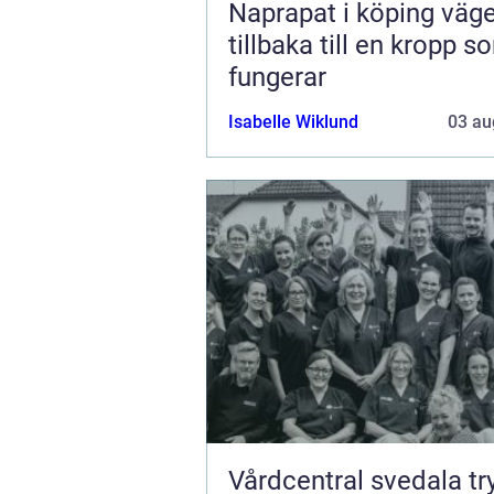
Naprapat i köping vägen
tillbaka till en kropp s
fungerar
Isabelle Wiklund
03 au
Vårdcentral svedala trygg