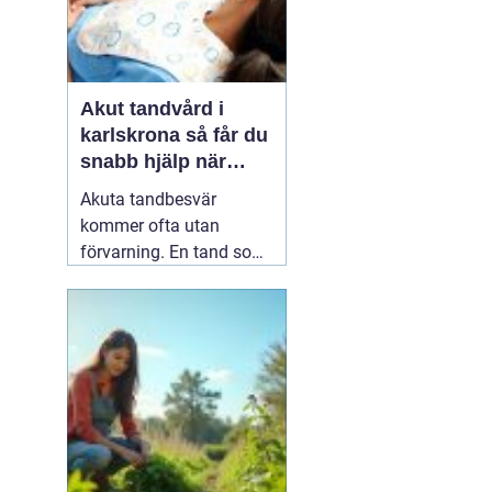
Akut tandvård i
karlskrona så får du
snabb hjälp när
tanden krisar
Akuta tandbesvär
kommer ofta utan
förvarning. En tand som
har känts lite öm kan
plötsligt göra så ont att
du knappt kan sova. En
fyllning kan lossna
lagom till helgen, eller en
tand kan skadas vid en
olycka. I sådana lägen
söker många på
04 juni
2026