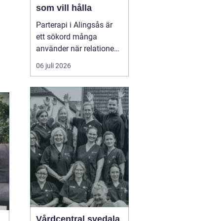
som vill hålla
Parterapi i Alingsås är
ett sökord många
använder när relationen
börjar skava och
06 juli 2026
vardagen känns mer
som kamp än
samarbete. När
konflikter upprepas,
tystnaden växer eller
avståndet kä...
Vårdcentral svedala