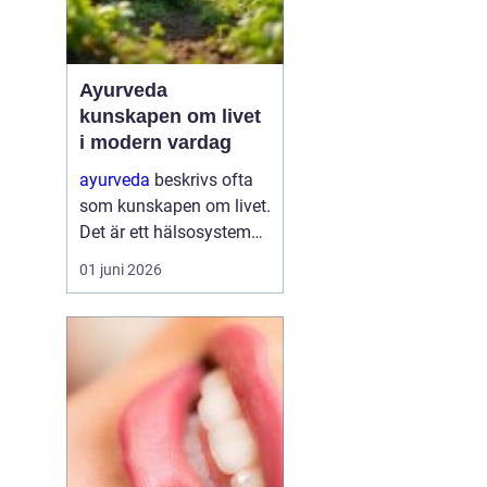
Ayurveda
kunskapen om livet
i modern vardag
ayurveda
beskrivs ofta
som kunskapen om livet.
Det är ett hälsosystem
som betonar balans,
01 juni 2026
helhet och samspelet
mellan kropp, sinne och
omgivning. I stället för
att bara fokusera på
symtom försöker
ayurve...