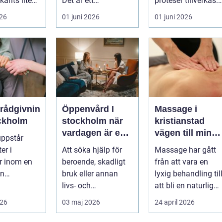
känts lite
Det är ett
proteser tillverkas.
lötsligt
hälsosystem som
Det är en teknisk
026
01 juni 2026
01 juni 2026
n...
betonar balans,
och ...
helhet och...
erådgivnin
Öppenvård I
Massage i
ockholm
stockholm när
kristianstad
vardagen är en
vägen till mindr
uppstår
del av
stress och mer
er i
Att söka hjälp för
Massage har gått
behandlingen
energi i
er inom en
beroende, skadligt
från att vara en
vardagen
an
bruk eller annan
lyxig behandling til
dgivning...
livs- och
att bli en naturlig
beteendeproblemati
del av en hållbar
026
03 maj 2026
24 april 2026
k är ett stort st...
livsst...