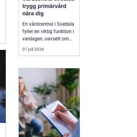
trygg primärvård
nära dig
En vårdcentral i Svedala
fyller en viktig funktion i
vardagen, oavsett om
det handlar om akuta
01 juli 2026
infektioner, långvariga
sjukdomar eller frågor
kring barnhälsa och
graviditet. När vården
samlas under ett tak blir
vägen mellan olika
mottagningar kortare...