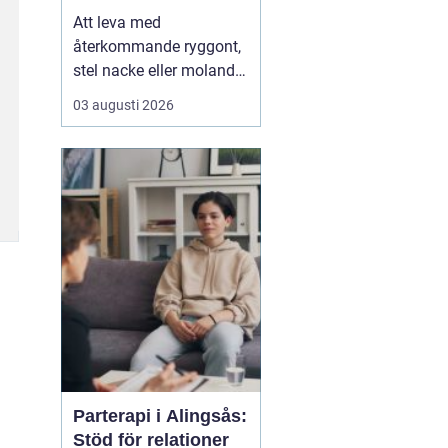
Att leva med
återkommande ryggont,
stel nacke eller molande
värk i axlar och höfter
03 augusti 2026
sliter på både ork och
humör. Många väntar
länge innan de söker
hjälp, fast problemen
ofta går att påverka. En
naprapat i Köping kan
hjälpa till att hitta
orsaken bak...
Parterapi i Alingsås:
Stöd för relationer