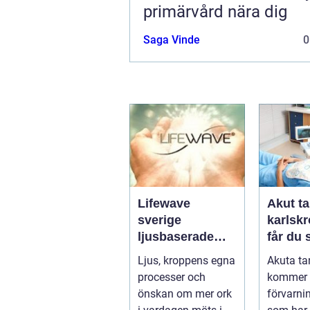
primärvård nära dig
Saga Vinde
0
Lifewave
Akut ta
sverige
karlskro
ljusbaserade
får du
hälsoprodukter i
hjälp n
Ljus, kroppens egna
Akuta ta
fokus
krisar
processer och
kommer 
önskan om mer ork
förvarni