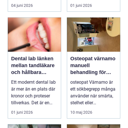
kan plötsligt göra så
betonar balans, helhet
04 juni 2026
01 juni 2026
on...
och...
Dental lab länken
Osteopat värnamo
mellan tandläkare
manuell
och hållbara
behandling för
leenden
minskad smärta
Ett modernt dental lab
osteopat Värnamo är
och Ökad rörlighet
är mer än en plats där
ett sökbegrepp många
kronor och proteser
använder när smärta,
tillverkas. Det är en
stelhet eller
teknisk och ...
återkommande värk
01 juni 2026
10 maj 2026
börjar...