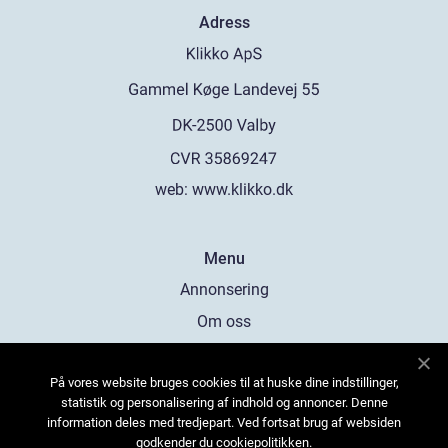
Adress
web:
www.klikko.dk
Menu
Annonsering
Om oss
Cookies
På vores website bruges cookies til at huske dine indstillinger,
Kontakta oss
statistik og personalisering af indhold og annoncer. Denne
Sitemap
information deles med tredjepart. Ved fortsat brug af websiden
godkender du cookiepolitikken.