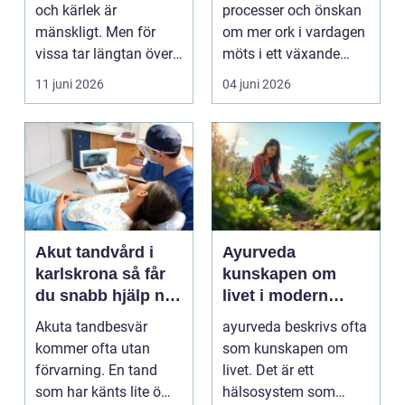
och kärlek är
processer och önskan
mänskligt. Men för
om mer ork i vardagen
vissa tar längtan över
möts i ett växande
helt. Relationer, fö...
intresse för fotot...
11 juni 2026
04 juni 2026
Akut tandvård i
Ayurveda
karlskrona så får
kunskapen om
du snabb hjälp när
livet i modern
tanden krisar
vardag
Akuta tandbesvär
ayurveda beskrivs ofta
kommer ofta utan
som kunskapen om
förvarning. En tand
livet. Det är ett
som har känts lite öm
hälsosystem som