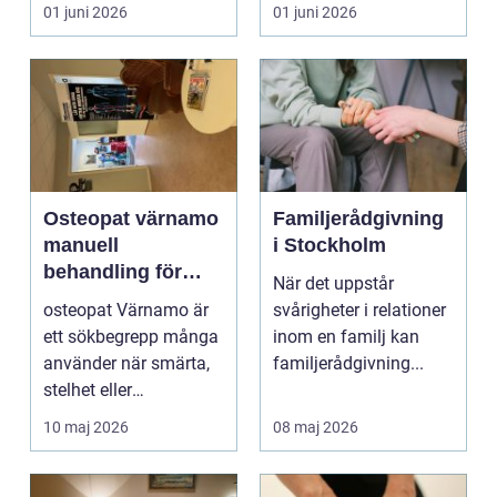
betonar balans, helhet
teknisk och ...
01 juni 2026
01 juni 2026
och...
Osteopat värnamo
Familjerådgivning
manuell
i Stockholm
behandling för
När det uppstår
minskad smärta
osteopat Värnamo är
svårigheter i relationer
och Ökad rörlighet
ett sökbegrepp många
inom en familj kan
använder när smärta,
familjerådgivning...
stelhet eller
återkommande värk
10 maj 2026
08 maj 2026
börjar...