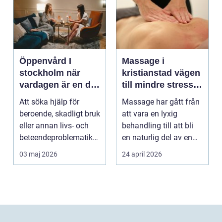
Öppenvård I
Massage i
stockholm när
kristianstad vägen
vardagen är en del
till mindre stress
av behandlingen
och mer energi i
Att söka hjälp för
Massage har gått från
vardagen
beroende, skadligt bruk
att vara en lyxig
eller annan livs- och
behandling till att bli
beteendeproblematik
en naturlig del av en
är ett stort st...
hållbar livsst...
03 maj 2026
24 april 2026