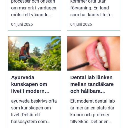
processer och önskan
kommer ofta utan
om mer ork i vardagen
förvarning. En tand
möts i ett växande
som har känts lite öm
intresse för fotot...
kan plötsligt göra så
04 juni 2026
04 juni 2026
on...
Ayurveda
Dental lab länken
kunskapen om
mellan tandläkare
livet i modern
och hållbara
vardag
leenden
ayurveda beskrivs ofta
Ett modernt dental lab
som kunskapen om
är mer än en plats där
livet. Det är ett
kronor och proteser
hälsosystem som
tillverkas. Det är en