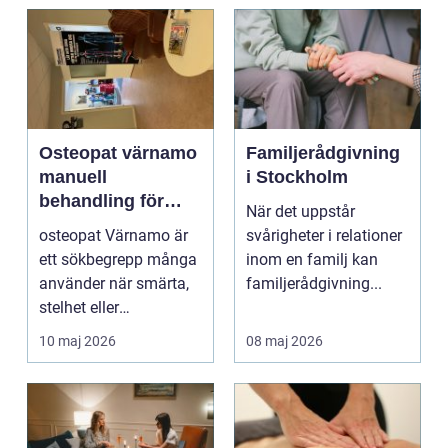
Osteopat värnamo
Familjerådgivning
manuell
i Stockholm
behandling för
När det uppstår
minskad smärta
osteopat Värnamo är
svårigheter i relationer
och Ökad rörlighet
ett sökbegrepp många
inom en familj kan
använder när smärta,
familjerådgivning...
stelhet eller
återkommande värk
10 maj 2026
08 maj 2026
börjar...