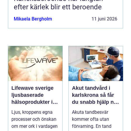
efter kärlek blir ett beroende
Mikaela Bergholm
11 juni 2026
Lifewave sverige
Akut tandvård i
ljusbaserade
karlskrona så får
hälsoprodukter i
du snabb hjälp när
fokus
tanden krisar
Ljus, kroppens egna
Akuta tandbesvär
processer och önskan
kommer ofta utan
om mer ork i vardagen
förvarning. En tand