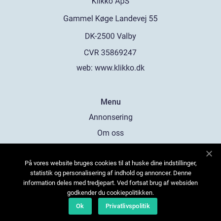
web:
www.klikko.dk
Menu
Annonsering
Om oss
Cookies
På vores website bruges cookies til at huske dine indstillinger,
Kontakta oss
statistik og personalisering af indhold og annoncer. Denne
Sitemap
information deles med tredjepart. Ved fortsat brug af websiden
godkender du cookiepolitikken.
Ok
Privatlivspolitik