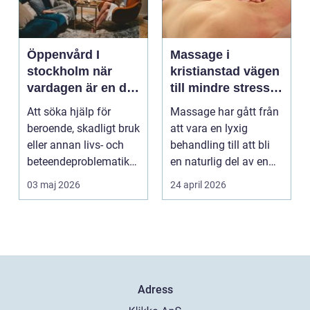
Öppenvård I
Massage i
stockholm när
kristianstad vägen
vardagen är en del
till mindre stress
av behandlingen
och mer energi i
Att söka hjälp för
Massage har gått från
vardagen
beroende, skadligt bruk
att vara en lyxig
eller annan livs- och
behandling till att bli
beteendeproblematik
en naturlig del av en
är ett stort st...
hållbar livsst...
03 maj 2026
24 april 2026
Adress