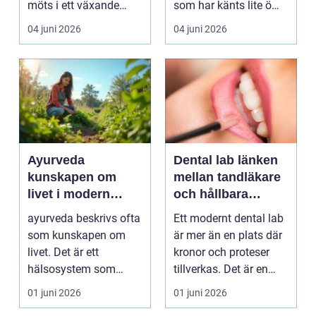
möts i ett växande
som har känts lite öm
intresse för fotot...
kan plötsligt göra så
04 juni 2026
04 juni 2026
on...
Ayurveda
Dental lab länken
kunskapen om
mellan tandläkare
livet i modern
och hållbara
vardag
leenden
ayurveda beskrivs ofta
Ett modernt dental lab
som kunskapen om
är mer än en plats där
livet. Det är ett
kronor och proteser
hälsosystem som
tillverkas. Det är en
betonar balans, helhet
teknisk och ...
01 juni 2026
01 juni 2026
och...