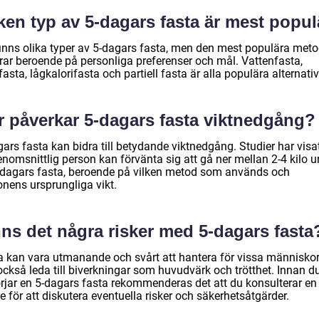
ken typ av 5-dagars fasta är mest popul
finns olika typer av 5-dagars fasta, men den mest populära met
erar beroende på personliga preferenser och mål. Vattenfasta,
fasta, lågkalorifasta och partiell fasta är alla populära alternativ
r påverkar 5-dagars fasta viktnedgång?
ars fasta kan bidra till betydande viktnedgång. Studier har visat
nomsnittlig person kan förvänta sig att gå ner mellan 2-4 kilo u
-dagars fasta, beroende på vilken metod som används och
onens ursprungliga vikt.
ns det några risker med 5-dagars fasta
a kan vara utmanande och svårt att hantera för vissa människor
också leda till biverkningar som huvudvärk och trötthet. Innan d
rjar en 5-dagars fasta rekommenderas det att du konsulterar en
e för att diskutera eventuella risker och säkerhetsåtgärder.