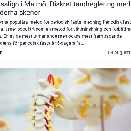
isalign i Malmö: Diskret tandreglering med
derna skenor
denna populära metod för periodisk fasta Inledning Periodisk fas
t allt mer populärt som en metod för viktminskning och förbättra
a. En av de mest utmanande men också mest framträdande
erna för periodisk fasta är 5-dagars fa...
n
08 augusti