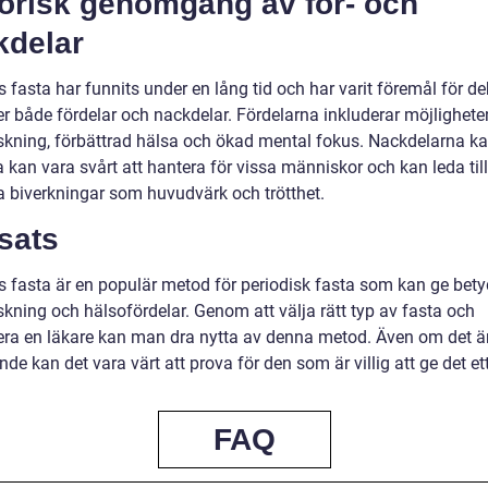
torisk genomgång av för- och
kdelar
 fasta har funnits under en lång tid och har varit föremål för de
er både fördelar och nackdelar. Fördelarna inkluderar möjligheten 
skning, förbättrad hälsa och ökad mental fokus. Nackdelarna k
a kan vara svårt att hantera för vissa människor och kan leda till
ga biverkningar som huvudvärk och trötthet.
sats
s fasta är en populär metod för periodisk fasta som kan ge bet
skning och hälsofördelar. Genom att välja rätt typ av fasta och
era en läkare kan man dra nytta av denna metod. Även om det ä
e kan det vara värt att prova för den som är villig att ge det et
FAQ