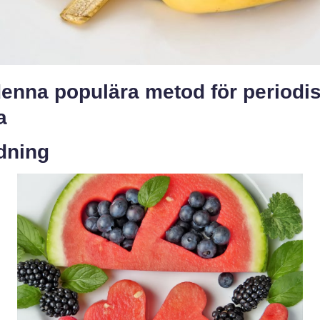
 denna populära metod för periodi
a
dning