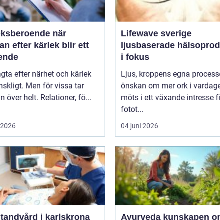
ksberoende när
Lifewave sverige
an efter kärlek blir ett
ljusbaserade hälsoprod
ende
i fokus
ngta efter närhet och kärlek
Ljus, kroppens egna process
skligt. Men för vissa tar
önskan om mer ork i vardag
n över helt. Relationer, fö...
möts i ett växande intresse f
fotot...
i 2026
04 juni 2026
tandvård i karlskrona
Ayurveda kunskapen om