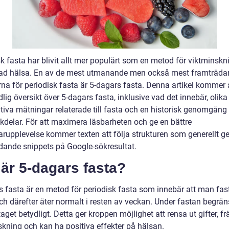
k fasta har blivit allt mer populärt som en metod för viktminskn
rad hälsa. En av de mest utmanande men också mest framträd
na för periodisk fasta är 5-dagars fasta. Denna artikel kommer 
lig översikt över 5-dagars fasta, inklusive vad det innebär, olika 
tiva mätningar relaterade till fasta och en historisk genomgång 
kdelar. För att maximera läsbarheten och ge en bättre
rupplevelse kommer texten att följa strukturen som generellt ge
dande snippets på Google-sökresultat.
är 5-dagars fasta?
s fasta är en metod för periodisk fasta som innebär att man fast
ch därefter äter normalt i resten av veckan. Under fastan begrä
taget betydligt. Detta ger kroppen möjlighet att rensa ut gifter, f
skning och kan ha positiva effekter på hälsan.