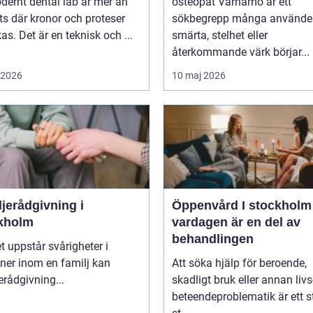
dernt dental lab är mer än
osteopat Värnamo är ett
ts där kronor och proteser
sökbegrepp många använder
rkas. Det är en teknisk och ...
smärta, stelhet eller
återkommande värk börjar...
i 2026
10 maj 2026
jerådgivning i
Öppenvård I stockholm nä
kholm
vardagen är en del av
behandlingen
t uppstår svårigheter i
oner inom en familj kan
Att söka hjälp för beroende,
erådgivning...
skadligt bruk eller annan livs
beteendeproblematik är ett s