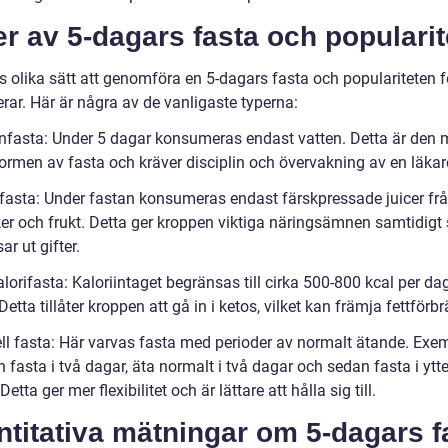
r av 5-dagars fasta och popularit
s olika sätt att genomföra en 5-dagars fasta och populariteten f
erar. Här är några av de vanligaste typerna:
enfasta: Under 5 dagar konsumeras endast vatten. Detta är den 
formen av fasta och kräver disciplin och övervakning av en läkar
efasta: Under fastan konsumeras endast färskpressade juicer fr
er och frukt. Detta ger kroppen viktiga näringsämnen samtidigt
ar ut gifter.
lorifasta: Kaloriintaget begränsas till cirka 500-800 kcal per da
Detta tillåter kroppen att gå in i ketos, vilket kan främja fettförb
iell fasta: Här varvas fasta med perioder av normalt ätande. Exe
fasta i två dagar, äta normalt i två dagar och sedan fasta i ytte
Detta ger mer flexibilitet och är lättare att hålla sig till.
titativa mätningar om 5-dagars f