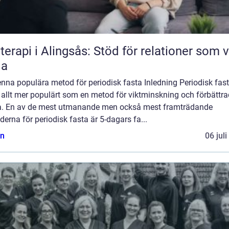
terapi i Alingsås: Stöd för relationer som vi
la
denna populära metod för periodisk fasta Inledning Periodisk fas
t allt mer populärt som en metod för viktminskning och förbättra
a. En av de mest utmanande men också mest framträdande
erna för periodisk fasta är 5-dagars fa...
n
06 jul