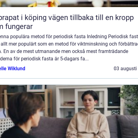
 i köping vägen tillbaka till en kropp
 fungerar
denna populära metod för periodisk fasta Inledning Periodisk fas
t allt mer populärt som en metod för viktminskning och förbättra
a. En av de mest utmanande men också mest framträdande
erna för periodisk fasta är 5-dagars fa...
elle Wiklund
03 augusti