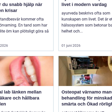
r du snabb hjälp när
livet i modern vardag
n krisar
ayurveda beskrivs ofta som
 tandbesvär kommer ofta
kunskapen om livet. Det är e
örvarning. En tand som har
hälsosystem som betonar ba
lite öm kan plötsligt göra så
helhet och...
i 2026
01 juni 2026
länken mellan
Osteopat värnamo manuell
äkare och hållbara
behandling för minska
den
smärta och Ökad rörlig