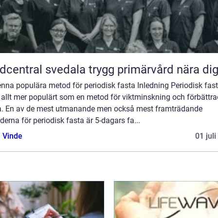
Vårdcentral svedala trygg primärvård nära di
denna populära metod för periodisk fasta Inledning Periodisk fas
t allt mer populärt som en metod för viktminskning och förbättra
a. En av de mest utmanande men också mest framträdande
erna för periodisk fasta är 5-dagars fa...
 Vinde
01 jul