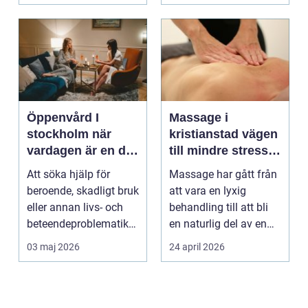
Öppenvård I
Massage i
stockholm när
kristianstad vägen
vardagen är en del
till mindre stress
av behandlingen
och mer energi i
Att söka hjälp för
Massage har gått från
vardagen
beroende, skadligt bruk
att vara en lyxig
eller annan livs- och
behandling till att bli
beteendeproblematik
en naturlig del av en
är ett stort st...
hållbar livsst...
03 maj 2026
24 april 2026