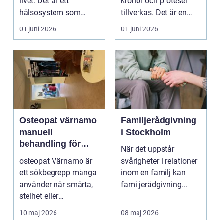
livet. Det är ett
kronor och proteser
hälsosystem som
tillverkas. Det är en
betonar balans, helhet
teknisk och ...
01 juni 2026
01 juni 2026
och...
Osteopat värnamo
Familjerådgivning
manuell
i Stockholm
behandling för
När det uppstår
minskad smärta
osteopat Värnamo är
svårigheter i relationer
och Ökad rörlighet
ett sökbegrepp många
inom en familj kan
använder när smärta,
familjerådgivning...
stelhet eller
återkommande värk
10 maj 2026
08 maj 2026
börjar...