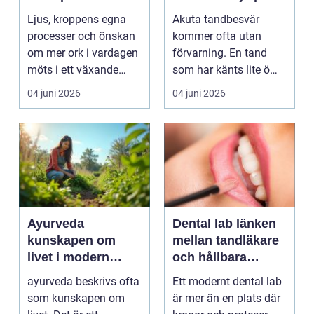
fokus
tanden krisar
Ljus, kroppens egna
Akuta tandbesvär
processer och önskan
kommer ofta utan
om mer ork i vardagen
förvarning. En tand
möts i ett växande
som har känts lite öm
intresse för fotot...
kan plötsligt göra så
04 juni 2026
04 juni 2026
on...
Ayurveda
Dental lab länken
kunskapen om
mellan tandläkare
livet i modern
och hållbara
vardag
leenden
ayurveda beskrivs ofta
Ett modernt dental lab
som kunskapen om
är mer än en plats där