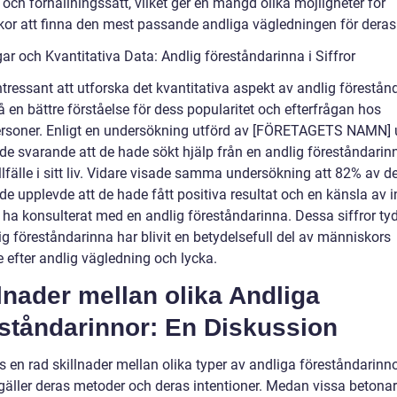
 och förhållningssätt, vilket ger en mängd olika möjligheter för
or att finna den mest passande andliga vägledningen för deras
ar och Kvantitativa Data: Andlig föreståndarinna i Siffror
ntressant att utforska det kvantitativa aspekt av andlig förestån
få en bättre förståelse för dess popularitet och efterfrågan hos
ersoner. Enligt en undersökning utförd av [FÖRETAGETS NAMN]
de svarande att de hade sökt hjälp från en andlig föreståndarin
llfälle i sitt liv. Vidare visade samma undersökning att 82% av d
ade upplevde att de hade fått positiva resultat och en känsla av in
t ha konsulterat med en andlig föreståndarinna. Dessa siffror ty
ig föreståndarinna har blivit en betydelsefull del av människors
 efter andlig vägledning och lycka.
lnader mellan olika Andliga
eståndarinnor: En Diskussion
s en rad skillnader mellan olika typer av andliga föreståndarinn
 gäller deras metoder och deras intentioner. Medan vissa betonar