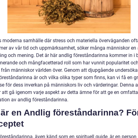
s moderna samhälle där stress och materiella överväganden ofta
tmer av vår tid och uppmärksamhet, söker många människor en 
ing och mening. Det är här andlig föreståndarinna kommer in i 
inerande och mångfacetterad roll som har vunnit popularitet oc
e från människor världen över. Genom att djupgående undersöka
öreståndarinna är och vilka olika typer som finns, kan vi få en g
se för dess inverkan på människors liv och värderingar. Denna ar
att gå igenom varje aspekt av detta ämne för att ge en omfatt
ation av andlig föreståndarinna.
är en Andlig föreståndarinna? Fö
ceptet
föreståndarinna, även känd som en spirituell guide, är en perso