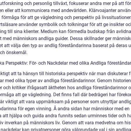
utforskning och personlig tillväxt, fokuserar andra mer på att f
en eller att kommunicera med andevärlden. Klärvoajanter använ
a förmåga för att ge vägledning och perspektiv på livssituationer
tsläsare använder symbolik och tolkningar för att ge insikter oc
ing till sina klienter. Medium kan förmedla budskap från avlidn
kt med människors andliga guider. Dessa skillnader ger människ
et att välja den typ av andlig föreståndarinna baserat på deras 
ch önskemål.
ska Perspektiv: För- och Nackdelar med olika Andliga förestånda
iktigt att ta hänsyn till historiska perspektiv när man diskuterar 
ar med olika typer av andliga föreståndarinnor. Genom historien
r och kritiker ifrågasatt äktheten hos andliga föreståndarinnor 
örmåga att ge vägledning. Det finns fall där bedrägeri har förek
 är viktigt att vara uppmärksam på personer som utnyttjar andli
ndarinna för egen vinning. Å andra sidan har människor med en
 att hjälpa och guida andra funnits sedan urminnes tider och ha
tiv inverkan på människors liv. Genom att vara medvetna om his
 nackdelar kan privatpersoner göra välgrundade val i sin andliga