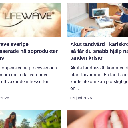
wave sverige
Akut tandvård i karlskr
baserade hälsoprodukter
så får du snabb hjälp n
us
tanden krisar
 kroppens egna processer och
Akuta tandbesvär kommer o
n om mer ork i vardagen
utan förvarning. En tand so
 ett växande intresse för
känts lite öm kan plötsligt g
.
on...
i 2026
04 juni 2026