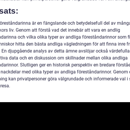
sats:
föreståndarinna är en fängslande och betydelsefull del av mång
ors liv. Genom att förstå vad det innebär att vara en andlig
ndarinna och vilka olika typer av andliga föreståndarinnor som f
iskor hitta den bästa andliga vägledningen för att finna inre fr
 En djupgående analys av detta ämne avslöjar också värdefulla
ativa data och en diskussion om skillnader mellan olika andliga
darinnor. Slutligen ger en historisk perspektiv en bredare förståe
h nackdelar med olika typer av andliga föreståndarinnor. Genom
ning kan privatpersoner göra välgrundade och informerade val i 
resa.