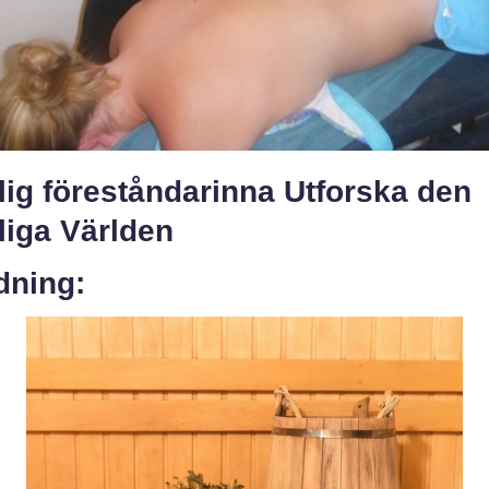
ig föreståndarinna Utforska den
liga Världen
dning: