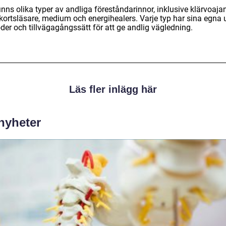
inns olika typer av andliga föreståndarinnor, inklusive klärvoajan
tkortsläsare, medium och energihealers. Varje typ har sina egna 
der och tillvägagångssätt för att ge andlig vägledning.
Läs fler inlägg här
 nyheter