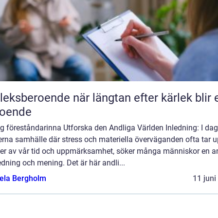
roende när längtan efter kärlek blir ett
roende
g föreståndarinna Utforska den Andliga Världen Inledning: I da
rna samhälle där stress och materiella överväganden ofta tar 
mer av vår tid och uppmärksamhet, söker många människor en a
dning och mening. Det är här andli...
ela Bergholm
11 juni