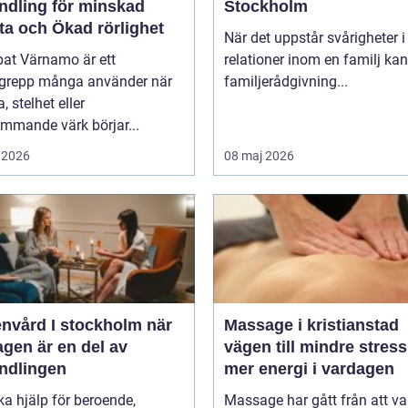
ndling för minskad
Stockholm
ta och Ökad rörlighet
När det uppstår svårigheter i
pat Värnamo är ett
relationer inom en familj kan
grepp många använder när
familjerådgivning...
, stelhet eller
mmande värk börjar...
 2026
08 maj 2026
vård I stockholm när
Massage i kristianstad
gen är en del av
vägen till mindre stres
ndlingen
mer energi i vardagen
ka hjälp för beroende,
Massage har gått från att va