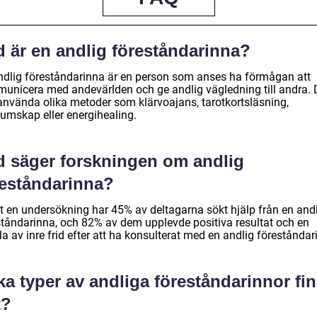
d är en andlig föreståndarinna?
ndlig föreståndarinna är en person som anses ha förmågan att
unicera med andevärlden och ge andlig vägledning till andra. 
använda olika metoder som klärvoajans, tarotkortsläsning,
umskap eller energihealing.
d säger forskningen om andlig
reståndarinna?
gt en undersökning har 45% av deltagarna sökt hjälp från en and
ståndarinna, och 82% av dem upplevde positiva resultat och en
a av inre frid efter att ha konsulterat med en andlig föreståndar
ka typer av andliga föreståndarinnor fi
t?