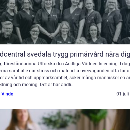
Vårdcentral svedala trygg primärvård nära di
g föreståndarinna Utforska den Andliga Världen Inledning: I da
rna samhälle där stress och materiella överväganden ofta tar 
mer av vår tid och uppmärksamhet, söker många människor en a
dning och mening. Det är här andli...
 Vinde
01 jul