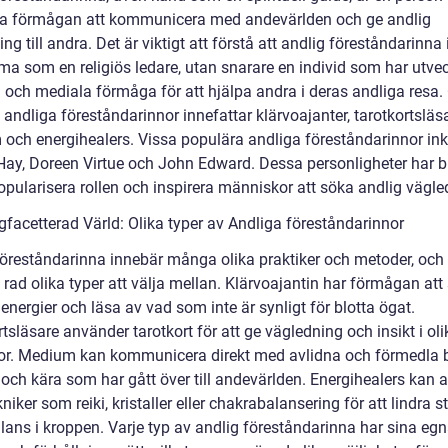
a förmågan att kommunicera med andevärlden och ge andlig
ng till andra. Det är viktigt att förstå att andlig föreståndarinna 
a som en religiös ledare, utan snarare en individ som har utvec
a och mediala förmåga för att hjälpa andra i deras andliga resa.
 andliga föreståndarinnor innefattar klärvoajanter, tarotkortsläsa
och energihealers. Vissa populära andliga föreståndarinnor ink
Hay, Doreen Virtue och John Edward. Dessa personligheter har b
 popularisera rollen och inspirera människor att söka andlig vägle
facetterad Värld: Olika typer av Andliga föreståndarinnor
föreståndarinna innebär många olika praktiker och metoder, och
 rad olika typer att välja mellan. Klärvoajantin har förmågan att
energier och läsa av vad som inte är synligt för blotta ögat.
tsläsare använder tarotkort för att ge vägledning och insikt i oli
gor. Medium kan kommunicera direkt med avlidna och förmedla
a och kära som har gått över till andevärlden. Energihealers kan
kniker som reiki, kristaller eller chakrabalansering för att lindra s
lans i kroppen. Varje typ av andlig föreståndarinna har sina eg