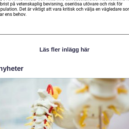
brist på vetenskaplig bevisning, oseriösa utövare och risk för
ulation. Det är viktigt att vara kritisk och välja en vägledare s
ar ens behov.
Läs fler inlägg här
 nyheter