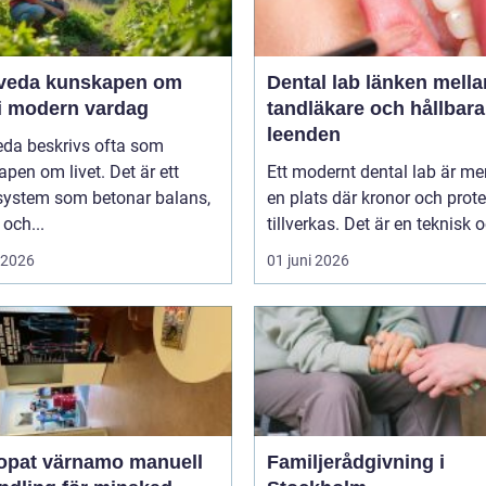
unskapen om
Dental lab länken mellan
 i modern vardag
tandläkare och hållbara
leenden
eda beskrivs ofta som
pen om livet. Det är ett
Ett modernt dental lab är me
system som betonar balans,
en plats där kronor och prot
 och...
tillverkas. Det är en teknisk o
i 2026
01 juni 2026
at värnamo manuell
Familjerådgivning i