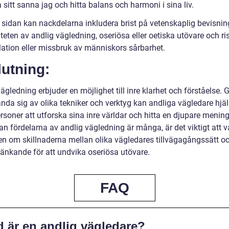
 sitt sanna jag och hitta balans och harmoni i sina liv.
 sidan kan nackdelarna inkludera brist på vetenskaplig bevisnin
iteten av andlig vägledning, oseriösa eller oetiska utövare och ri
ation eller missbruk av människors sårbarhet.
utning:
ägledning erbjuder en möjlighet till inre klarhet och förståelse.
ända sig av olika tekniker och verktyg kan andliga vägledare hjä
rsoner att utforska sina inre världar och hitta en djupare mening
an fördelarna av andlig vägledning är många, är det viktigt att v
n om skillnaderna mellan olika vägledares tillvägagångssätt o
 tänkande för att undvika oseriösa utövare.
FAQ
d är en andlig vägledare?