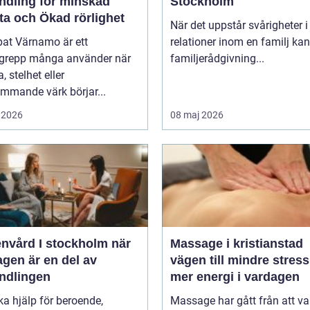
ndling för minskad
Stockholm
ta och Ökad rörlighet
När det uppstår svårigheter i
pat Värnamo är ett
relationer inom en familj kan
grepp många använder när
familjerådgivning...
, stelhet eller
mmande värk börjar...
 2026
08 maj 2026
vård I stockholm när
Massage i kristianstad
gen är en del av
vägen till mindre stres
ndlingen
mer energi i vardagen
ka hjälp för beroende,
Massage har gått från att va