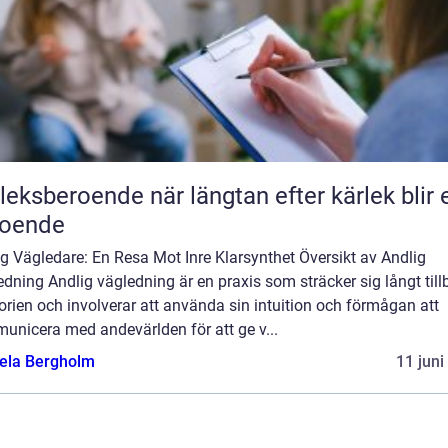
roende när längtan efter kärlek blir ett
roende
g Vägledare: En Resa Mot Inre Klarsynthet Översikt av Andlig
dning Andlig vägledning är en praxis som sträcker sig långt til
torien och involverar att använda sin intuition och förmågan att
unicera med andevärlden för att ge v...
ela Bergholm
11 juni