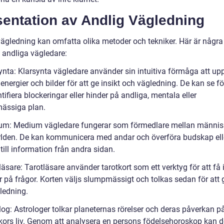
sentation av Andlig Vägledning
vägledning kan omfatta olika metoder och tekniker. Här är några
v andliga vägledare:
synta: Klarsynta vägledare använder sin intuitiva förmåga att up
energier och bilder för att ge insikt och vägledning. De kan se fö
tifiera blockeringar eller hinder på andliga, mentala eller
ässiga plan.
um: Medium vägledare fungerar som förmedlare mellan männis
lden. De kan kommunicera med andar och överföra budskap ell
 till information från andra sidan.
läsare: Tarotläsare använder tarotkort som ett verktyg för att få 
r på frågor. Korten väljs slumpmässigt och tolkas sedan för att 
ledning.
log: Astrologer tolkar planeternas rörelser och deras påverkan p
ors liv. Genom att analysera en persons födelsehoroskop kan d