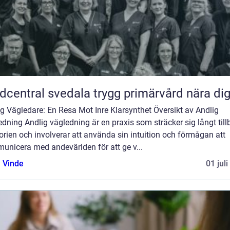
Vårdcentral svedala trygg primärvård nära di
g Vägledare: En Resa Mot Inre Klarsynthet Översikt av Andlig
dning Andlig vägledning är en praxis som sträcker sig långt til
torien och involverar att använda sin intuition och förmågan att
unicera med andevärlden för att ge v...
 Vinde
01 jul