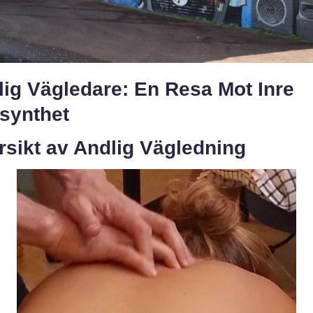
lig Vägledare: En Resa Mot Inre
rsynthet
rsikt av Andlig Vägledning