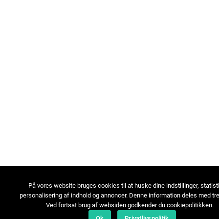
På vores website bruges cookies til at huske dine indstillinger, statist
personalisering af indhold og annoncer. Denne information deles med tre
Ved fortsat brug af websiden godkender du cookiepolitikken.
Ok
Privatlivspolitik