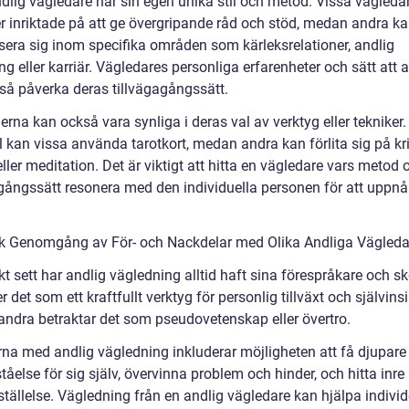
ndlig vägledare har sin egen unika stil och metod. Vissa vägleda
r inriktade på att ge övergripande råd och stöd, medan andra k
isera sig inom specifika områden som kärleksrelationer, andlig
ng eller karriär. Vägledares personliga erfarenheter och sätt att 
så påverka deras tillvägagångssätt.
erna kan också vara synliga i deras val av verktyg eller tekniker. 
kan vissa använda tarotkort, medan andra kan förlita sig på kris
ller meditation. Det är viktigt att hitta en vägledare vars metod 
agångssätt resonera med den individuella personen för att uppnå
.
sk Genomgång av För- och Nackdelar med Olika Andliga Vägleda
kt sett har andlig vägledning alltid haft sina förespråkare och sk
r det som ett kraftfullt verktyg för personlig tillväxt och självinsi
ndra betraktar det som pseudovetenskap eller övertro.
rna med andlig vägledning inkluderar möjligheten att få djupare 
tåelse för sig själv, övervinna problem och hinder, och hitta inre
sställelse. Vägledning från en andlig vägledare kan hjälpa individ