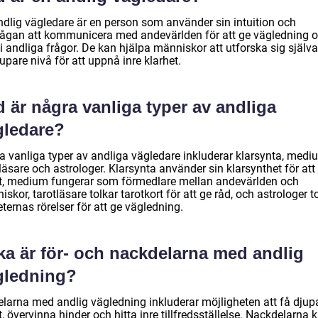
ndlig vägledare är en person som använder sin intuition och
ågan att kommunicera med andevärlden för att ge vägledning 
i andliga frågor. De kan hjälpa människor att utforska sig själv
upare nivå för att uppnå inre klarhet.
 är några vanliga typer av andliga
gledare?
a vanliga typer av andliga vägledare inkluderar klarsynta, medi
läsare och astrologer. Klarsynta använder sin klarsynthet för att
kt, medium fungerar som förmedlare mellan andevärlden och
skor, tarotläsare tolkar tarotkort för att ge råd, och astrologer t
ternas rörelser för att ge vägledning.
ka är för- och nackdelarna med andlig
gledning?
elarna med andlig vägledning inkluderar möjligheten att få djup
t, övervinna hinder och hitta inre tillfredsställelse. Nackdelarna 