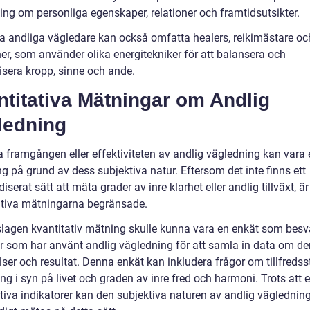
ing om personliga egenskaper, relationer och framtidsutsikter.
a andliga vägledare kan också omfatta healers, reikimästare oc
r, som använder olika energitekniker för att balansera och
sera kropp, sinne och ande.
titativa Mätningar om Andlig
ledning
a framgången eller effektiviteten av andlig vägledning kan vara 
g på grund av dess subjektiva natur. Eftersom det inte finns ett
iserat sätt att mäta grader av inre klarhet eller andlig tillväxt, är
ativa mätningarna begränsade.
slagen kvantitativ mätning skulle kunna vara en enkät som besv
r som har använt andlig vägledning för att samla in data om de
ser och resultat. Denna enkät kan inkludera frågor om tillfredsst
ng i syn på livet och graden av inre fred och harmoni. Trots att 
tiva indikatorer kan den subjektiva naturen av andlig vägledning