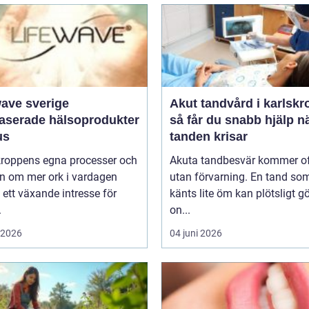
wave sverige
Akut tandvård i karlskr
baserade hälsoprodukter
så får du snabb hjälp n
us
tanden krisar
 kroppens egna processer och
Akuta tandbesvär kommer o
n om mer ork i vardagen
utan förvarning. En tand so
 ett växande intresse för
känts lite öm kan plötsligt g
.
on...
i 2026
04 juni 2026