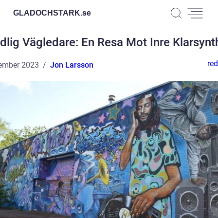
GLADOCHSTARK.
se
dlig Vägledare: En Resa Mot Inre Klarsynt
red
ember 2023
Jon Larsson