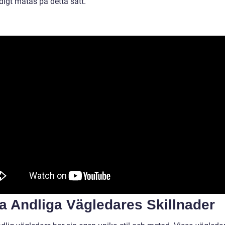
digt mätas på detta sätt.
a Andliga Vägledares Skillnader