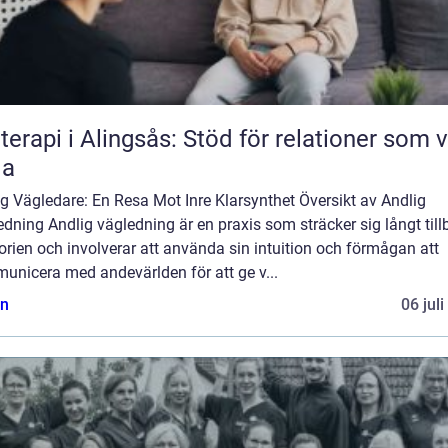
terapi i Alingsås: Stöd för relationer som vi
la
g Vägledare: En Resa Mot Inre Klarsynthet Översikt av Andlig
dning Andlig vägledning är en praxis som sträcker sig långt til
torien och involverar att använda sin intuition och förmågan att
unicera med andevärlden för att ge v...
n
06 jul