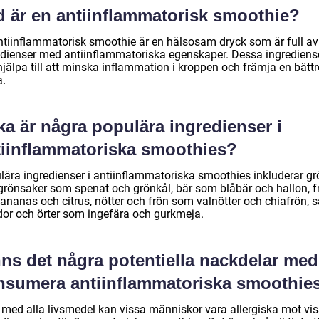
d är en antiinflammatorisk smoothie?
ntiinflammatorisk smoothie är en hälsosam dryck som är full av
edienser med antiinflammatoriska egenskaper. Dessa ingrediens
jälpa till att minska inflammation i kroppen och främja en bättr
a.
ka är några populära ingredienser i
tiinflammatoriska smoothies?
lära ingredienser i antiinflammatoriska smoothies inkluderar g
grönsaker som spenat och grönkål, bär som blåbär och hallon, f
ananas och citrus, nötter och frön som valnötter och chiafrön, 
dor och örter som ingefära och gurkmeja.
ns det några potentiella nackdelar med
nsumera antiinflammatoriska smoothie
med alla livsmedel kan vissa människor vara allergiska mot vi