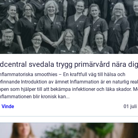
Vårdcentral svedala trygg primärvård nära di
nflammatoriska smoothies – En kraftfull väg till hälsa och
finnande Introduktion av ämnet Inflammation är en naturlig rea
ppen som hjälper till att bekämpa infektioner och läka skador. 
nflammationen blir kronisk kan...
 Vinde
01 jul