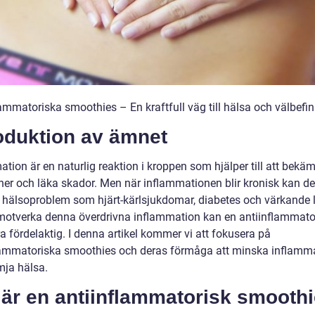
lammatoriska smoothies – En kraftfull väg till hälsa och välbef
oduktion av ämnet
tion är en naturlig reaktion i kroppen som hjälper till att bekä
oner och läka skador. Men när inflammationen blir kronisk kan d
ka hälsoproblem som hjärt-kärlsjukdomar, diabetes och värkande l
 motverka denna överdrivna inflammation kan en antiinflammato
a fördelaktig. I denna artikel kommer vi att fokusera på
lammatoriska smoothies och deras förmåga att minska inflamm
mja hälsa.
 är en antiinflammatorisk smooth