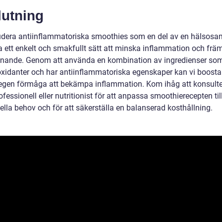
lutning
ludera antiinflammatoriska smoothies som en del av en hälsosa
a ett enkelt och smakfullt sätt att minska inflammation och frä
nnande. Genom att använda en kombination av ingredienser som
oxidanter och har antiinflammatoriska egenskaper kan vi boosta
egen förmåga att bekämpa inflammation. Kom ihåg att konsulte
fessionell eller nutritionist för att anpassa smoothierecepten til
ella behov och för att säkerställa en balanserad kosthållning.