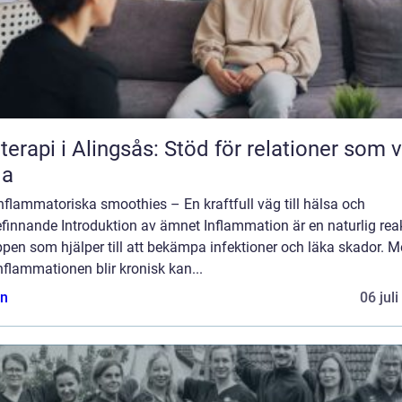
terapi i Alingsås: Stöd för relationer som vi
la
nflammatoriska smoothies – En kraftfull väg till hälsa och
finnande Introduktion av ämnet Inflammation är en naturlig rea
ppen som hjälper till att bekämpa infektioner och läka skador. 
nflammationen blir kronisk kan...
n
06 jul