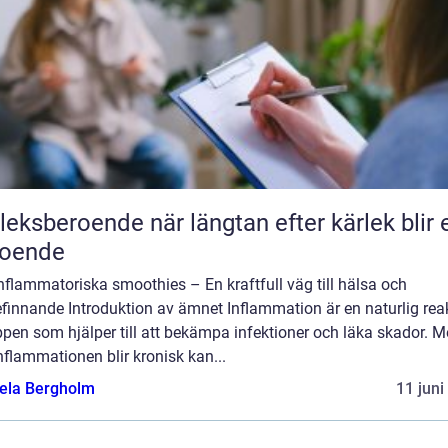
roende när längtan efter kärlek blir ett
roende
nflammatoriska smoothies – En kraftfull väg till hälsa och
finnande Introduktion av ämnet Inflammation är en naturlig rea
ppen som hjälper till att bekämpa infektioner och läka skador. 
nflammationen blir kronisk kan...
ela Bergholm
11 juni