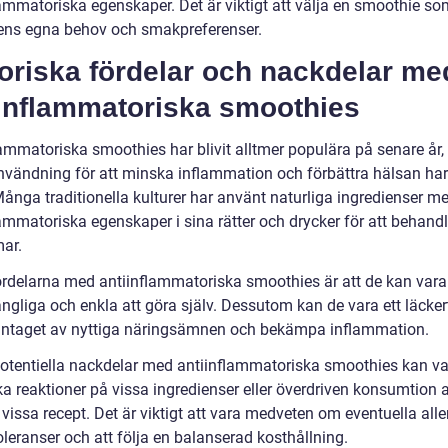
lammatoriska egenskaper. Det är viktigt att välja en smoothie so
ens egna behov och smakpreferenser.
oriska fördelar och nackdelar me
iinflammatoriska smoothies
lammatoriska smoothies har blivit alltmer populära på senare år
nvändning för att minska inflammation och förbättra hälsan har
Många traditionella kulturer har använt naturliga ingredienser m
ammatoriska egenskaper i sina rätter och drycker för att behandl
ar.
ördelarna med antiinflammatoriska smoothies är att de kan vara
gängliga och enkla att göra själv. Dessutom kan de vara ett läcker
 intaget av nyttiga näringsämnen och bekämpa inflammation.
otentiella nackdelar med antiinflammatoriska smoothies kan v
ka reaktioner på vissa ingredienser eller överdriven konsumtion 
 vissa recept. Det är viktigt att vara medveten om eventuella alle
toleranser och att följa en balanserad kosthållning.