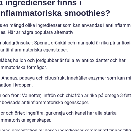
a ingredienser finns i
iinflammatoriska smoothies?
ns en mängd olika ingredienser som kan användas i antiinflamm
es. Här är några populära alternativ:
a bladgrönsaker: Spenat, grönkål och mangold är rika på antioxi
 antiinflammatoriska egenskaper.
Blåbär, hallon och jordgubbar är fulla av antioxidanter och har
lammatoriska förmågor.
t: Ananas, papaya och citrusfrukt innehåller enzymer som kan m
ation i kroppen.
r och frön: Valnötter, linfrön och chiafrön är rika på omega-3-fet
 bevisade antiinflammatoriska egenskaper.
or och örter: Ingefära, gurkmeja och kanel har alla starka
lammatoriska egenskaper.
jerad presentation av dessa ingredienser kommer att finnas tillg