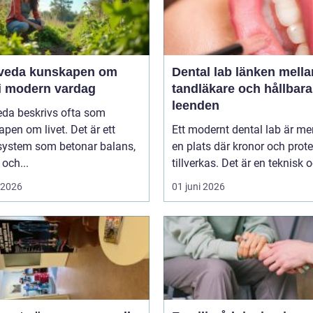
unskapen om
Dental lab länken mellan
 i modern vardag
tandläkare och hållbara
leenden
eda beskrivs ofta som
pen om livet. Det är ett
Ett modernt dental lab är me
system som betonar balans,
en plats där kronor och prot
 och...
tillverkas. Det är en teknisk o
i 2026
01 juni 2026