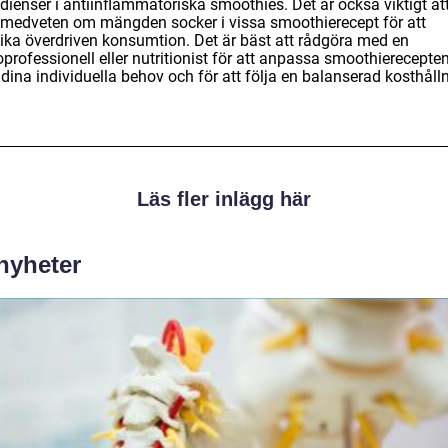
dienser i antiinflammatoriska smoothies. Det är också viktigt at
 medveten om mängden socker i vissa smoothierecept för att
ika överdriven konsumtion. Det är bäst att rådgöra med en
professionell eller nutritionist för att anpassa smoothierecepte
 dina individuella behov och för att följa en balanserad kosthåll
Läs fler inlägg här
 nyheter