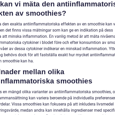
kan vi mäta den antiinflammatori
ekten av smoothies?
a den exakta antiinflammatoriska effekten av en smoothie kan 
men det finns vissa mätningar som kan ge en indikation på dess
 att minska inflammation. En vanlig metod är att mäta nivåern
ammatoriska cytokiner i blodet före och efter konsumtion av smo
ivåer av dessa cytokiner indikerar en minskad inflammation. Ytte
ng behövs dock för att fastställa exakt hur mycket antiinflamma
en smoothie kan ha.
lnader mellan olika
iinflammatoriska smoothies
ns en mängd olika varianter av antiinflammatoriska smoothies, 
ammansättning kan variera beroende på individuella preferense
rdelar. Vissa smoothies kan fokusera på att inkludera livsmede
ringsvärde, medan andra kan innehålla ingredienser med specif