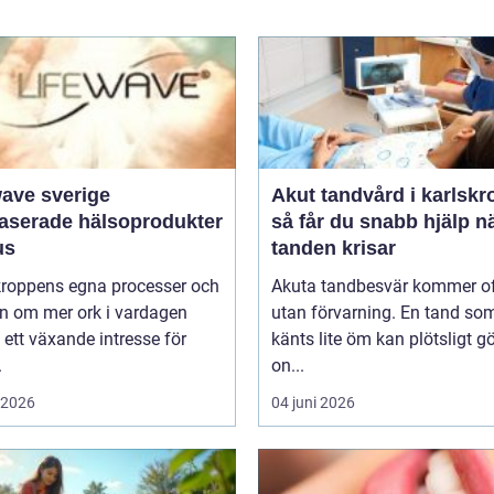
wave sverige
Akut tandvård i karlskr
baserade hälsoprodukter
så får du snabb hjälp n
us
tanden krisar
 kroppens egna processer och
Akuta tandbesvär kommer o
n om mer ork i vardagen
utan förvarning. En tand so
 ett växande intresse för
känts lite öm kan plötsligt g
.
on...
i 2026
04 juni 2026