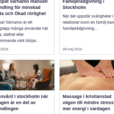
at värnamo manuell
Familjerådgivning i
ndling för minskad
Stockholm
ta och Ökad rörlighet
När det uppstår svårigheter i
pat Värnamo är ett
relationer inom en familj kan
grepp många använder när
familjerådgivning...
, stelhet eller
mmande värk börjar...
 2026
08 maj 2026
vård I stockholm när
Massage i kristianstad
gen är en del av
vägen till mindre stres
ndlingen
mer energi i vardagen