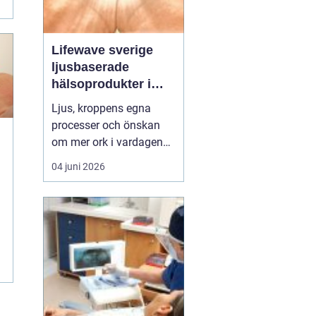
Lifewave sverige
ljusbaserade
hälsoprodukter i
fokus
Ljus, kroppens egna
processer och önskan
om mer ork i vardagen
möts i ett växande
04 juni 2026
e
intresse för fototerapi
och hälsopatchar. I
Sverige söker många
l
efter skonsamma
metoder som kan stödja
återhämtning, energi och
allmänt välbefinnande
utan ingrepp eller...