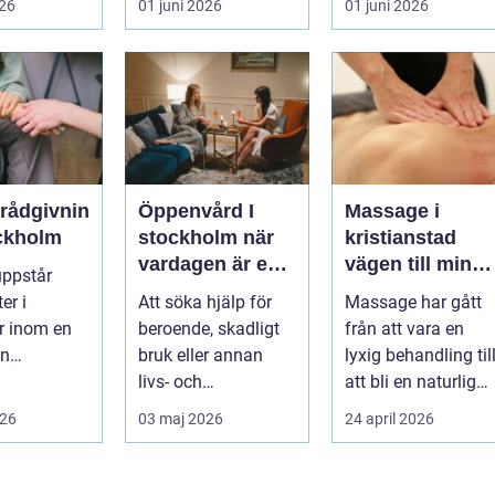
026
01 juni 2026
01 juni 2026
n...
betonar balans,
och ...
helhet och...
erådgivnin
Öppenvård I
Massage i
ockholm
stockholm när
kristianstad
vardagen är en
vägen till mindr
uppstår
del av
stress och mer
er i
Att söka hjälp för
Massage har gått
behandlingen
energi i
er inom en
beroende, skadligt
från att vara en
vardagen
an
bruk eller annan
lyxig behandling til
dgivning...
livs- och
att bli en naturlig
beteendeproblemati
del av en hållbar
026
03 maj 2026
24 april 2026
k är ett stort st...
livsst...