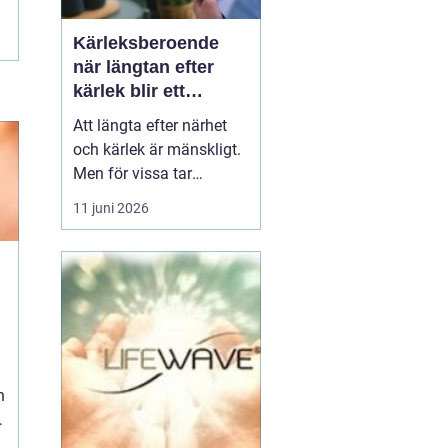
Kärleksberoende
när längtan efter
kärlek blir ett
beroende
Att längta efter närhet
och kärlek är mänskligt.
Men för vissa tar
längtan över helt.
11 juni 2026
Relationer, förälskelser
och fantasier om den
rätta blir viktigare än
jobb, vänner, hälsa och
till och med den egna
n
säkerheten. Då handlar
det inte längre bara om
s...
h