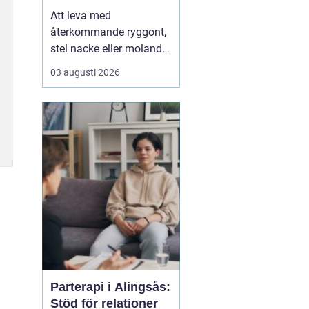
Att leva med
återkommande ryggont,
stel nacke eller molande
värk i axlar och höfter
03 augusti 2026
sliter på både ork och
humör. Många väntar
länge innan de söker
hjälp, fast problemen
ofta går att påverka. En
naprapat i Köping kan
hjälpa till att hitta
orsaken bak...
Parterapi i Alingsås:
Stöd för relationer