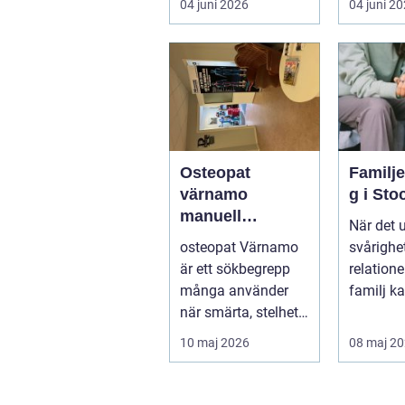
04 juni 2026
04 juni 2
för fotot...
göra så o
Osteopat
Familj
värnamo
g i St
manuell
När det 
behandling för
osteopat Värnamo
svårighet
minskad smärta
är ett sökbegrepp
relation
och Ökad
många använder
familj k
rörlighet
när smärta, stelhet
familjerå
eller återkommande
10 maj 2026
08 maj 2
värk börjar...