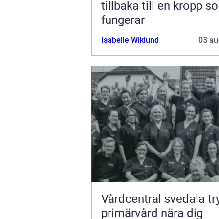
tillbaka till en kropp s
fungerar
Isabelle Wiklund
03 au
Vårdcentral svedala trygg
primärvård nära dig