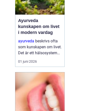
Ayurveda
kunskapen om livet
i modern vardag
ayurveda
beskrivs ofta
som kunskapen om livet.
Det är ett hälsosystem
som betonar balans,
01 juni 2026
helhet och samspelet
mellan kropp, sinne och
omgivning. I stället för
att bara fokusera på
symtom försöker
ayurve...