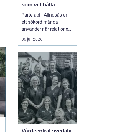
som vill hålla
Parterapi i Alingsås är
ett sökord många
använder när relationen
börjar skava och
06 juli 2026
vardagen känns mer
som kamp än
samarbete. När
konflikter upprepas,
tystnaden växer eller
avståndet kä...
Vårdcentral svedala