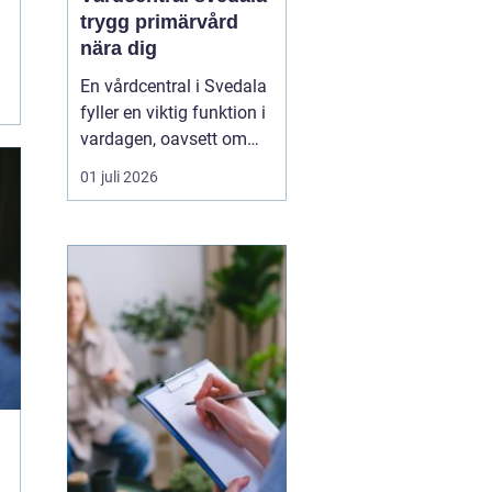
trygg primärvård
nära dig
En vårdcentral i Svedala
fyller en viktig funktion i
vardagen, oavsett om
det handlar om akuta
01 juli 2026
infektioner, långvariga
sjukdomar eller frågor
kring barnhälsa och
graviditet. När vården
samlas under ett tak blir
vägen mellan olika
mottagningar kortare...