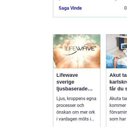
Saga Vinde
0
Lifewave
Akut ta
sverige
karlskro
ljusbaserade
får du
hälsoprodukter i
hjälp n
Ljus, kroppens egna
Akuta ta
fokus
krisar
processer och
kommer 
önskan om mer ork
förvarni
i vardagen möts i
som har 
ett växande intresse
öm kan p