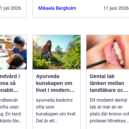
1 juli 2026
Mikaela Bergholm
11 juni 2026
ndvård i
Ayurveda
Dental lab
na så
kunskapen om
länken mellan
 snabb
livet i modern
tandläkare och
är tanden
vardag
hållbara leende
ndbesvär
ayurveda beskrivs
Ett modernt dental
ofta utan
ofta som
lab är mer än en
ng. En tand
kunskapen om livet.
plats där kronor oc
känts lite
Det är ett
proteser tillverkas.
lötsligt
hälsosystem som
Det är en teknisk