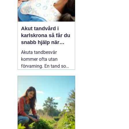
Akut tandvård i
karlskrona så får du
snabb hjälp när
tanden krisar
Akuta tandbesvär
kommer ofta utan
förvarning. En tand som
har känts lite öm kan
plötsligt göra så ont att
du knappt kan sova. En
fyllning kan lossna
lagom till helgen, eller en
tand kan skadas vid en
olycka. I sådana lägen
söker många på
04 juni
2026