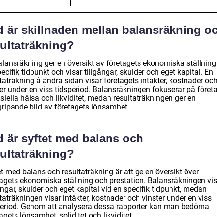
d är skillnaden mellan balansräkning o
sultaträkning?
alansräkning ger en översikt av företagets ekonomiska ställning
ecifik tidpunkt och visar tillgångar, skulder och eget kapital. En
taträkning å andra sidan visar företagets intäkter, kostnader oc
ter under en viss tidsperiod. Balansräkningen fokuserar på föret
siella hälsa och likviditet, medan resultaträkningen ger en
gripande bild av företagets lönsamhet.
d är syftet med balans och
sultaträkning?
t med balans och resultaträkning är att ge en översikt över
tagets ekonomiska ställning och prestation. Balansräkningen vis
ångar, skulder och eget kapital vid en specifik tidpunkt, medan
taträkningen visar intäkter, kostnader och vinster under en viss
period. Genom att analysera dessa rapporter kan man bedöma
agets lönsamhet, soliditet och likviditet.