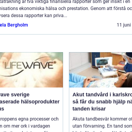
taträkning är två viktiga finansiella rapporter som ger insikt i en
nisations ekonomiska hälsa och prestation. Genom att förstå o
sera dessa rapporter kan priva...
ela Bergholm
11 juni
wave sverige
Akut tandvård i karlskr
baserade hälsoprodukter
så får du snabb hjälp n
us
tanden krisar
 kroppens egna processer och
Akuta tandbesvär kommer o
n om mer ork i vardagen
utan förvarning. En tand so