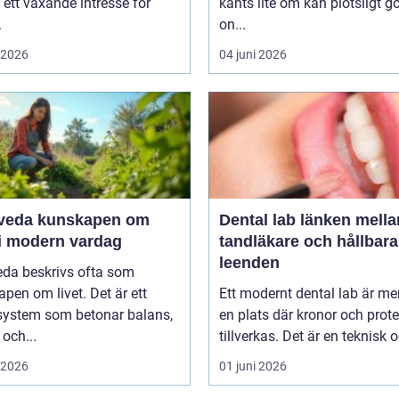
 ett växande intresse för
känts lite öm kan plötsligt g
.
on...
i 2026
04 juni 2026
unskapen om
Dental lab länken mellan
 i modern vardag
tandläkare och hållbara
leenden
eda beskrivs ofta som
pen om livet. Det är ett
Ett modernt dental lab är me
system som betonar balans,
en plats där kronor och prot
 och...
tillverkas. Det är en teknisk o
i 2026
01 juni 2026