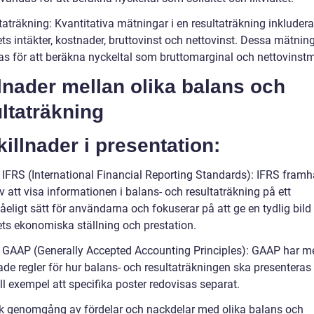
aträkning: Kvantitativa mätningar i en resultaträkning inkludera
ts intäkter, kostnader, bruttovinst och nettovinst. Dessa mätnin
s för att beräkna nyckeltal som bruttomarginal och nettovinstm
lnader mellan olika balans och
ltaträkning
killnader i presentation:
 IFRS (International Financial Reporting Standards): IFRS framhå
v att visa informationen i balans- och resultaträkning på ett
tåeligt sätt för användarna och fokuserar på att ge en tydlig bild
ets ekonomiska ställning och prestation.
t GAAP (Generally Accepted Accounting Principles): GAAP har m
ade regler för hur balans- och resultaträkningen ska presenteras
ill exempel att specifika poster redovisas separat.
sk genomgång av fördelar och nackdelar med olika balans och