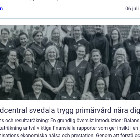
n
06 jul
Vårdcentral svedala trygg primärvård nära di
s och resultaträkning: En grundlig översikt Introduktion: Balans
taträkning är två viktiga finansiella rapporter som ger insikt i en
nisations ekonomiska hälsa och prestation. Genom att förstå o