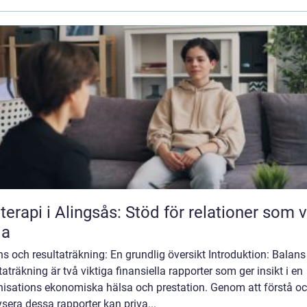
terapi i Alingsås: Stöd för relationer som vi
la
s och resultaträkning: En grundlig översikt Introduktion: Balans
taträkning är två viktiga finansiella rapporter som ger insikt i en
nisations ekonomiska hälsa och prestation. Genom att förstå o
sera dessa rapporter kan priva...