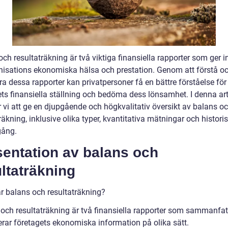
ch resultaträkning är två viktiga finansiella rapporter som ger in
nisations ekonomiska hälsa och prestation. Genom att förstå o
a dessa rapporter kan privatpersoner få en bättre förståelse för
ets finansiella ställning och bedöma dess lönsamhet. I denna art
vi att ge en djupgående och högkvalitativ översikt av balans o
räkning, inklusive olika typer, kvantitativa mätningar och histori
ång.
sentation av balans och
ltaträkning
är balans och resultaträkning?
 och resultaträkning är två finansiella rapporter som sammanfat
erar företagets ekonomiska information på olika sätt.