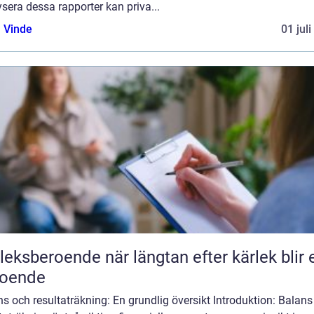
sera dessa rapporter kan priva...
 Vinde
01 jul
roende när längtan efter kärlek blir ett
roende
s och resultaträkning: En grundlig översikt Introduktion: Balans