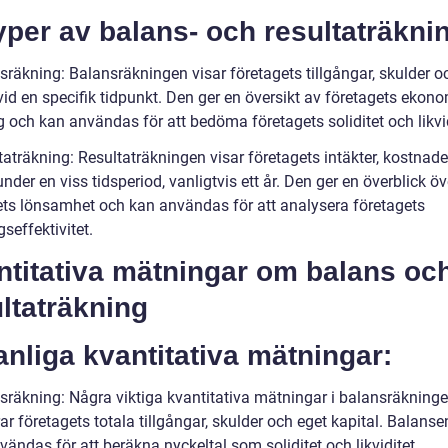
yper av balans- och resultaträkni
sräkning: Balansräkningen visar företagets tillgångar, skulder o
vid en specifik tidpunkt. Den ger en översikt av företagets ekon
g och kan användas för att bedöma företagets soliditet och likvid
aträkning: Resultaträkningen visar företagets intäkter, kostnade
under en viss tidsperiod, vanligtvis ett år. Den ger en överblick öv
ets lönsamhet och kan användas för att analysera företagets
gseffektivitet.
ntitativa mätningar om balans oc
ltaträkning
anliga kvantitativa mätningar:
sräkning: Några viktiga kvantitativa mätningar i balansräkning
ar företagets totala tillgångar, skulder och eget kapital. Balans
ändas för att beräkna nyckeltal som soliditet och likviditet.