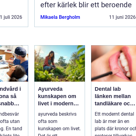
efter kärlek blir ett beroende
1 juli 2026
Mikaela Bergholm
11 juni 2026
ndvård i
Ayurveda
Dental lab
na så
kunskapen om
länken mellan
 snabb
livet i modern
tandläkare och
är tanden
vardag
hållbara leende
ndbesvär
ayurveda beskrivs
Ett modernt dental
ofta utan
ofta som
lab är mer än en
ng. En tand
kunskapen om livet.
plats där kronor oc
känts lite
Det är ett
proteser tillverkas.