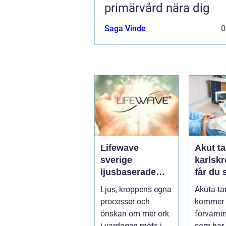
primärvård nära dig
Saga Vinde
0
Lifewave
Akut ta
sverige
karlskro
ljusbaserade
får du
hälsoprodukter i
hjälp n
Ljus, kroppens egna
Akuta ta
fokus
krisar
processer och
kommer 
önskan om mer ork
förvarni
i vardagen möts i
som har 