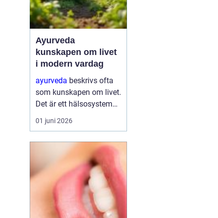
Ayurveda
kunskapen om livet
i modern vardag
ayurveda
beskrivs ofta
som kunskapen om livet.
Det är ett hälsosystem
som betonar balans,
01 juni 2026
helhet och samspelet
mellan kropp, sinne och
omgivning. I stället för
att bara fokusera på
symtom försöker
ayurve...