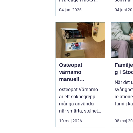
ett växande intresse
öm kan p
04 juni 2026
04 juni 2
för fotot...
göra så o
Osteopat
Familj
värnamo
g i St
manuell
När det 
behandling för
osteopat Värnamo
svårighet
minskad smärta
är ett sökbegrepp
relation
och Ökad
många använder
familj k
rörlighet
när smärta, stelhet
familjerå
eller återkommande
10 maj 2026
08 maj 2
värk börjar...