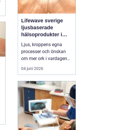
Lifewave sverige
ljusbaserade
hälsoprodukter i
fokus
Ljus, kroppens egna
processer och önskan
om mer ork i vardagen
möts i ett växande
04 juni 2026
intresse för fototerapi
e
och hälsopatchar. I
Sverige söker många
efter skonsamma
metoder som kan stödja
l
återhämtning, energi och
allmänt välbefinnande
utan ingrepp eller...