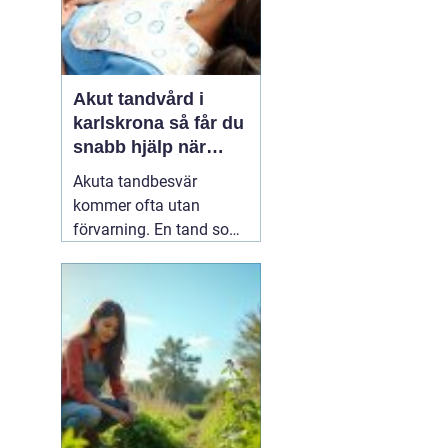
Akut tandvård i
karlskrona så får du
snabb hjälp när
tanden krisar
Akuta tandbesvär
kommer ofta utan
förvarning. En tand som
har känts lite öm kan
plötsligt göra så ont att
du knappt kan sova. En
fyllning kan lossna
lagom till helgen, eller en
tand kan skadas vid en
olycka. I sådana lägen
söker många på
04 juni
2026