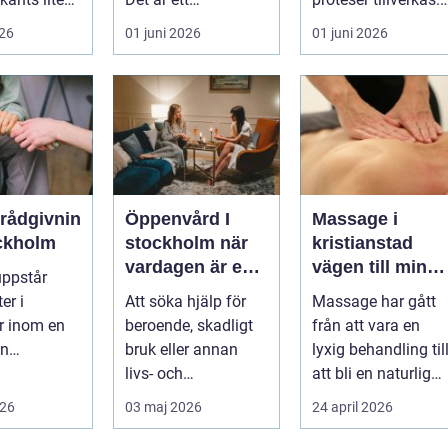
lötsligt
hälsosystem som
Det är en teknisk
026
01 juni 2026
01 juni 2026
n...
betonar balans,
och ...
helhet och...
erådgivnin
Öppenvård I
Massage i
ockholm
stockholm när
kristianstad
vardagen är en
vägen till mindr
uppstår
del av
stress och mer
er i
Att söka hjälp för
Massage har gått
behandlingen
energi i
er inom en
beroende, skadligt
från att vara en
vardagen
an
bruk eller annan
lyxig behandling til
dgivning...
livs- och
att bli en naturlig
beteendeproblemati
del av en hållbar
026
03 maj 2026
24 april 2026
k är ett stort st...
livsst...