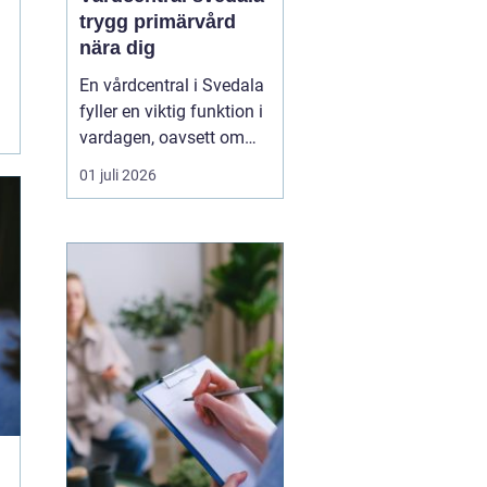
trygg primärvård
nära dig
En vårdcentral i Svedala
fyller en viktig funktion i
vardagen, oavsett om
det handlar om akuta
01 juli 2026
infektioner, långvariga
sjukdomar eller frågor
kring barnhälsa och
graviditet. När vården
samlas under ett tak blir
vägen mellan olika
mottagningar kortare...