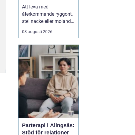
Att leva med
återkommande ryggont,
stel nacke eller molande
värk i axlar och höfter
03 augusti 2026
sliter på både ork och
humör. Många väntar
länge innan de söker
hjälp, fast problemen
ofta går att påverka. En
naprapat i Köping kan
hjälpa till att hitta
orsaken bak...
Parterapi i Alingsås:
Stöd för relationer