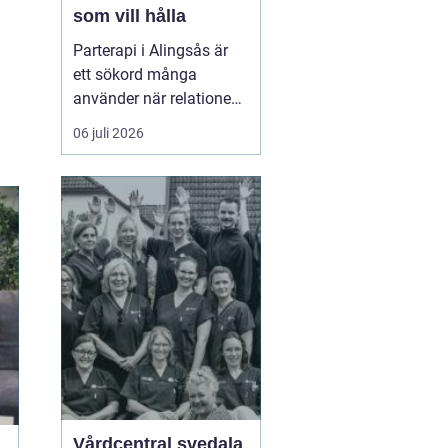
som vill hålla
Parterapi i Alingsås är
ett sökord många
använder när relationen
börjar skava och
06 juli 2026
vardagen känns mer
som kamp än
samarbete. När
konflikter upprepas,
tystnaden växer eller
avståndet kä...
Vårdcentral svedala