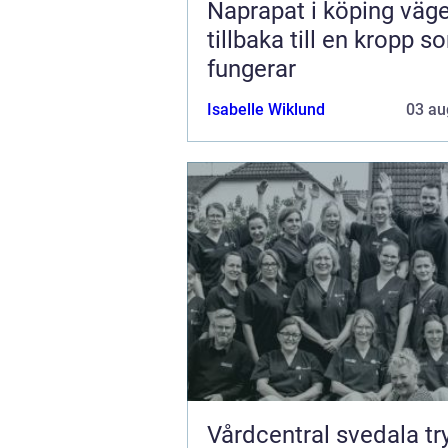
Naprapat i köping vägen
tillbaka till en kropp s
fungerar
Isabelle Wiklund
03 au
Vårdcentral svedala trygg