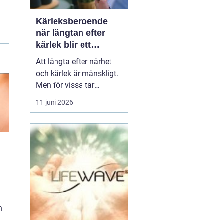
Kärleksberoende
när längtan efter
kärlek blir ett
beroende
Att längta efter närhet
och kärlek är mänskligt.
Men för vissa tar
längtan över helt.
11 juni 2026
Relationer, förälskelser
och fantasier om den
rätta blir viktigare än
jobb, vänner, hälsa och
till och med den egna
säkerheten. Då handlar
n
det inte längre bara om
s...
h