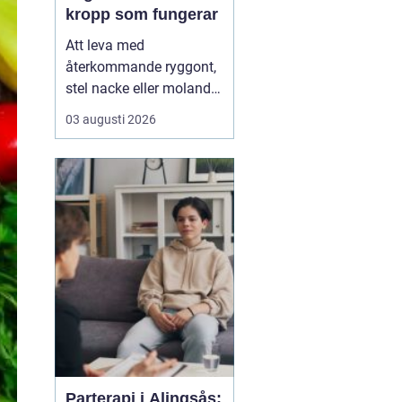
kropp som fungerar
Att leva med
återkommande ryggont,
stel nacke eller molande
värk i axlar och höfter
03 augusti 2026
sliter på både ork och
humör. Många väntar
länge innan de söker
hjälp, fast problemen
ofta går att påverka. En
naprapat i Köping kan
hjälpa till att hitta
orsaken bak...
Parterapi i Alingsås: