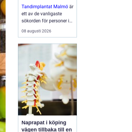
moderna skenor
Tandimplantat Malmö
är
ett av de vanligaste
sökorden för personer i
Skåne som vill få rakare
08 augusti 2026
tänder utan synlig
tandstäl...
Naprapat i köping
vägen tillbaka till en