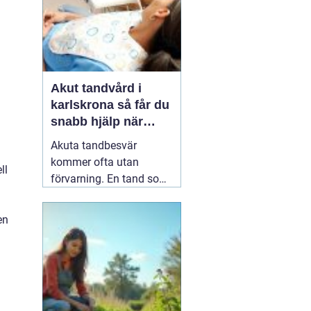
Akut tandvård i
karlskrona så får du
snabb hjälp när
tanden krisar
Akuta tandbesvär
kommer ofta utan
ll
förvarning. En tand som
har känts lite öm kan
plötsligt göra så ont att
en
du knappt kan sova. En
fyllning kan lossna
lagom till helgen, eller en
tand kan skadas vid en
olycka. I sådana lägen