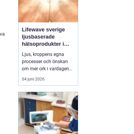
Lifewave sverige
iva
ljusbaserade
hälsoprodukter i
fokus
Ljus, kroppens egna
processer och önskan
om mer ork i vardagen
möts i ett växande
04 juni 2026
intresse för fototerapi
och hälsopatchar. I
Sverige söker många
efter skonsamma
metoder som kan stödja
återhämtning, energi och
allmänt välbefinnande
utan ingrepp eller...