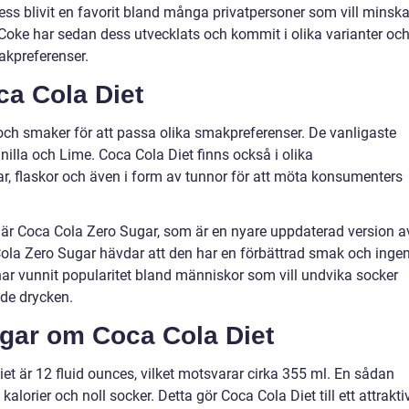
s blivit en favorit bland många privatpersoner som vill minsk
et Coke har sedan dess utvecklats och kommit i olika varianter oc
makpreferenser.
ca Cola Diet
r och smaker för att passa olika smakpreferenser. De vanligaste
nilla och Lime. Coca Cola Diet finns också i olika
ar, flaskor och även i form av tunnor för att möta konsumenters
 är Coca Cola Zero Sugar, som är en nyare uppdaterad version a
Cola Zero Sugar hävdar att den har en förbättrad smak och inge
v har vunnit popularitet bland människor som vill undvika socker
ade drycken.
ngar om Coca Cola Diet
et är 12 fluid ounces, vilket motsvarar cirka 355 ml. En sådan
 kalorier och noll socker. Detta gör Coca Cola Diet till ett attrakti