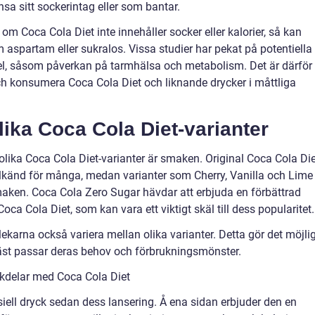
nsa sitt sockerintag eller som bantar.
n om Coca Cola Diet inte innehåller socker eller kalorier, så kan
aspartam eller sukralos. Vissa studier har pekat på potentiella
l, såsom påverkan på tarmhälsa och metabolism. Det är därför
ch konsumera Coca Cola Diet och liknande drycker i måttliga
lika Coca Cola Diet-varianter
olika Coca Cola Diet-varianter är smaken. Original Coca Cola Die
älkänd för många, medan varianter som Cherry, Vanilla och Lime
maken. Coca Cola Zero Sugar hävdar att erbjuda en förbättrad
a Cola Diet, som kan vara ett viktigt skäl till dess popularitet.
karna också variera mellan olika varianter. Detta gör det möjlig
äst passar deras behov och förbrukningsmönster.
kdelar med Coca Cola Diet
siell dryck sedan dess lansering. Å ena sidan erbjuder den en