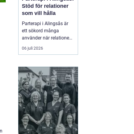
Stöd för relationer
som vill hålla
Parterapi i Alingsås är
ett sökord många
använder när relationen
börjar skava och
06 juli 2026
vardagen känns mer
som kamp än
samarbete. När
konflikter upprepas,
tystnaden växer eller
avståndet kä...
en