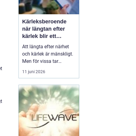
Kärleksberoende
när längtan efter
kärlek blir ett
beroende
Att längta efter närhet
och kärlek är mänskligt.
Men för vissa tar
längtan över helt.
t
11 juni 2026
Relationer, förälskelser
och fantasier om den
rätta blir viktigare än
jobb, vänner, hälsa och
t
till och med den egna
säkerheten. Då handlar
det inte längre bara om
s...