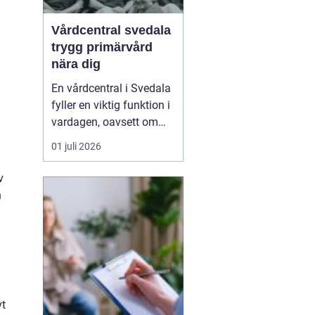
a
h
Vårdcentral svedala
trygg primärvård
nära dig
En vårdcentral i Svedala
fyller en viktig funktion i
vardagen, oavsett om
det handlar om akuta
01 juli 2026
infektioner, långvariga
sjukdomar eller frågor
v
kring barnhälsa och
n
graviditet. När vården
samlas under ett tak blir
vägen mellan olika
mottagningar kortare...
vt