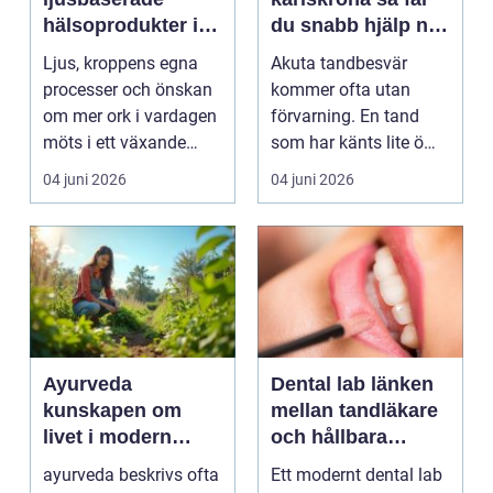
hälsoprodukter i
du snabb hjälp när
fokus
tanden krisar
Ljus, kroppens egna
Akuta tandbesvär
processer och önskan
kommer ofta utan
om mer ork i vardagen
förvarning. En tand
möts i ett växande
som har känts lite öm
intresse för fotot...
kan plötsligt göra så
04 juni 2026
04 juni 2026
on...
Ayurveda
Dental lab länken
kunskapen om
mellan tandläkare
livet i modern
och hållbara
vardag
leenden
ayurveda beskrivs ofta
Ett modernt dental lab