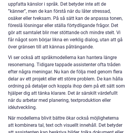
uppfatta känslor i språk. Det betyder inte att de
”känner”, men de kan förstå när du låter stressad,
osäker eller tveksam. På så sätt kan de anpassa tonen,
föreslå lösningar eller ställa förtydligande frågor. Det
gör att samtalet blir mer stöttande och mindre stelt. Vi
får något som börjar likna en verklig dialog, utan att gå
över gränsen till att kännas påträngande.
Vi ser också att språkmodellerna kan hantera längre
resonemang. Tidigare tappade assistenter ofta tråden
efter några meningar. Nu kan de följa med genom flera
delar av ett projekt eller ett större problem. De kan hålla
ordning på detaljer och koppla ihop dem på ett sätt som
hjälper dig att tänka klarare. Det är särskilt värdefullt
när du arbetar med planering, textproduktion eller
idéutveckling.
När modellerna blivit bättre ökar också möjligheterna
att kombinera tal, text och visuellt innehåll. Det betyder
att assistenten kan beskriva bilder, tolka dokument eller