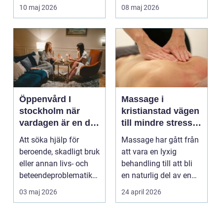
återkommande värk
10 maj 2026
08 maj 2026
börjar...
Öppenvård I
Massage i
stockholm när
kristianstad vägen
vardagen är en del
till mindre stress
av behandlingen
och mer energi i
Att söka hjälp för
Massage har gått från
vardagen
beroende, skadligt bruk
att vara en lyxig
eller annan livs- och
behandling till att bli
beteendeproblematik
en naturlig del av en
är ett stort st...
hållbar livsst...
03 maj 2026
24 april 2026