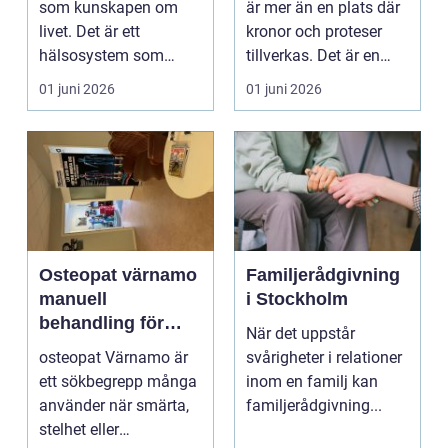
som kunskapen om
är mer än en plats där
livet. Det är ett
kronor och proteser
hälsosystem som
tillverkas. Det är en
betonar balans, helhet
teknisk och ...
01 juni 2026
01 juni 2026
och...
Osteopat värnamo
Familjerådgivning
manuell
i Stockholm
behandling för
När det uppstår
minskad smärta
osteopat Värnamo är
svårigheter i relationer
och Ökad rörlighet
ett sökbegrepp många
inom en familj kan
använder när smärta,
familjerådgivning...
stelhet eller