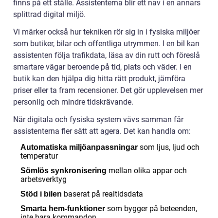
finns på ett ställe. Assistenterna blir ett nav i en annars
splittrad digital miljö.
Vi märker också hur tekniken rör sig in i fysiska miljöer
som butiker, bilar och offentliga utrymmen. I en bil kan
assistenten följa trafikdata, läsa av din rutt och föreslå
smartare vägar beroende på tid, plats och väder. I en
butik kan den hjälpa dig hitta rätt produkt, jämföra
priser eller ta fram recensioner. Det gör upplevelsen mer
personlig och mindre tidskrävande.
När digitala och fysiska system vävs samman får
assistenterna fler sätt att agera. Det kan handla om:
som ljus, ljud och
Automatiska miljöanpassningar
temperatur
mellan olika appar och
Sömlös synkronisering
arbetsverktyg
baserat på realtidsdata
Stöd i bilen
som bygger på beteenden,
Smarta hem-funktioner
inte bara kommandon