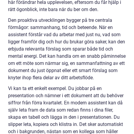
här förändrar hela upplevelsen, eftersom du får hjälp i
rätt ögonblick, inte bara när du ber om den.
Den proaktiva utvecklingen bygger på tre centrala
förmågor: sammanhang, tid och beteende. När en
assistent förstår vad du arbetar med just nu, vad som
ligger framför dig och hur du brukar göra saker, kan den
erbjuda relevanta förslag som sparar både tid och
mental energi. Det kan handla om en snabb påminnelse
om ett möte som närmar sig, en sammanfattning av ett
dokument du just öppnat eller ett smart förslag som
knyter ihop flera delar av ditt arbetsflöde.
Vi kan ta ett enkelt exempel. Du jobbar på en
presentation och nämner i ett dokument att du behöver
siffror från förra kvartalet. En modern assistent kan då
själv leta fram de data som redan finns i dina filer,
skapa en tabell och lägga in den i presentationen. Du
slipper leta, kopiera och klistra in. Det sker automatiskt
och i bakgrunden, nästan som en kollega som håller