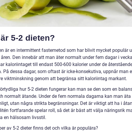
är 5-2 dieten?
ten är en intermittent fastemetod som har blivit mycket populär 
 åren. Den innebär att man äter normalt under fem dagar i veck
r kaloriintaget till endast 500-600 kalorier under de återståend
. På dessa dagar, som oftast är icke-konsekutiva, uppnår man 
e viktminskning genom att begränsa sitt kaloriintag markant.
 förtydliga hur 5-2 dieten fungerar kan man se den som en balan
ch normalt ätande. Under de fem normala dagarna kan man äta 
igt, utan några strikta begränsningar. Det är viktigt att ha i åta
itén fortfarande spelar roll, så det är bäst att välja näringsrik ma
a en hälsosam livsstil.
per av 5-2 dieter finns det och vilka är populära?