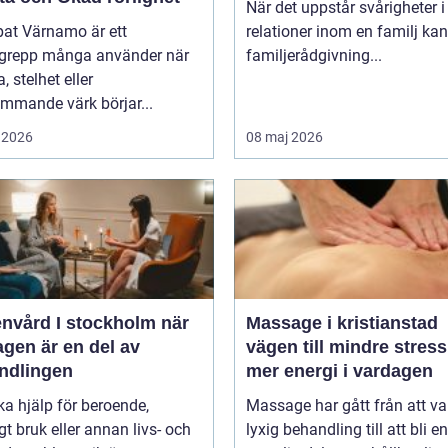
När det uppstår svårigheter i
pat Värnamo är ett
relationer inom en familj kan
grepp många använder när
familjerådgivning...
, stelhet eller
mmande värk börjar...
 2026
08 maj 2026
vård I stockholm när
Massage i kristianstad
gen är en del av
vägen till mindre stres
ndlingen
mer energi i vardagen
ka hjälp för beroende,
Massage har gått från att va
gt bruk eller annan livs- och
lyxig behandling till att bli en