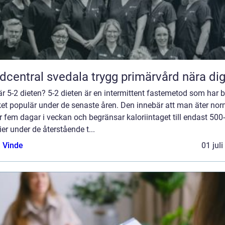
Vårdcentral svedala trygg primärvård nära di
r 5-2 dieten? 5-2 dieten är en intermittent fastemetod som har bl
et populär under de senaste åren. Den innebär att man äter nor
 fem dagar i veckan och begränsar kaloriintaget till endast 500
ier under de återstående t...
 Vinde
01 jul