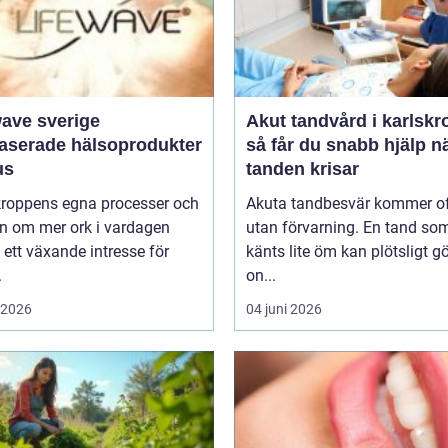
wave sverige
Akut tandvård i karlskr
baserade hälsoprodukter
så får du snabb hjälp n
us
tanden krisar
 kroppens egna processer och
Akuta tandbesvär kommer o
n om mer ork i vardagen
utan förvarning. En tand so
 ett växande intresse för
känts lite öm kan plötsligt g
.
on...
i 2026
04 juni 2026