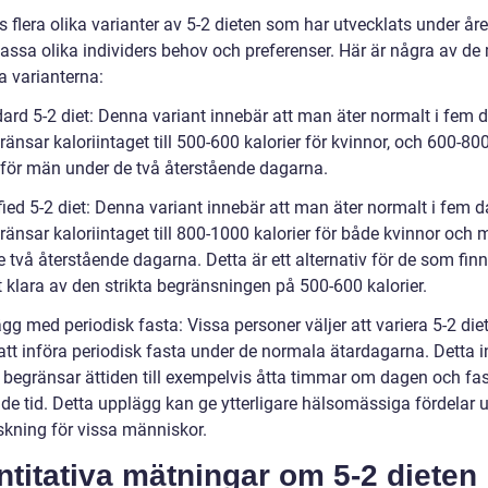
s flera olika varianter av 5-2 dieten som har utvecklats under år
passa olika individers behov och preferenser. Här är några av de
a varianterna:
dard 5-2 diet: Denna variant innebär att man äter normalt i fem 
änsar kaloriintaget till 500-600 kalorier för kvinnor, och 600-80
r för män under de två återstående dagarna.
fied 5-2 diet: Denna variant innebär att man äter normalt i fem 
ränsar kaloriintaget till 800-1000 kalorier för både kvinnor och
 två återstående dagarna. Detta är ett alternativ för de som finn
t klara av den strikta begränsningen på 500-600 kalorier.
gg med periodisk fasta: Vissa personer väljer att variera 5-2 die
tt införa periodisk fasta under de normala ätardagarna. Detta 
 begränsar ättiden till exempelvis åtta timmar om dagen och fas
nde tid. Detta upplägg kan ge ytterligare hälsomässiga fördelar 
skning för vissa människor.
titativa mätningar om 5-2 dieten