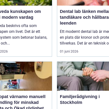
unskapen om
Dental lab länken mellan
 i modern vardag
tandläkare och hållbara
leenden
eda beskrivs ofta som
pen om livet. Det är ett
Ett modernt dental lab är me
system som betonar balans,
en plats där kronor och prot
 och...
tillverkas. Det är en teknisk o
i 2026
01 juni 2026
at värnamo manuell
Familjerådgivning i
ndling för minskad
Stockholm
ta och Ökad rörlighet