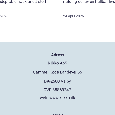
deproblematik är ett stort
naturlig del av en hållbar livss
 2026
24 april 2026
Adress
web:
www.klikko.dk