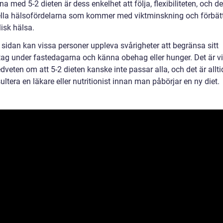
na med 5-2 dieten är dess enkelhet att följa, flexibiliteten, och de
ella hälsofördelarna som kommer med viktminskning och förbät
isk hälsa.
 sidan kan vissa personer uppleva svårigheter att begränsa sitt
tag under fastedagarna och känna obehag eller hunger. Det är vik
veten om att 5-2 dieten kanske inte passar alla, och det är allti
ultera en läkare eller nutritionist innan man påbörjar en ny diet.