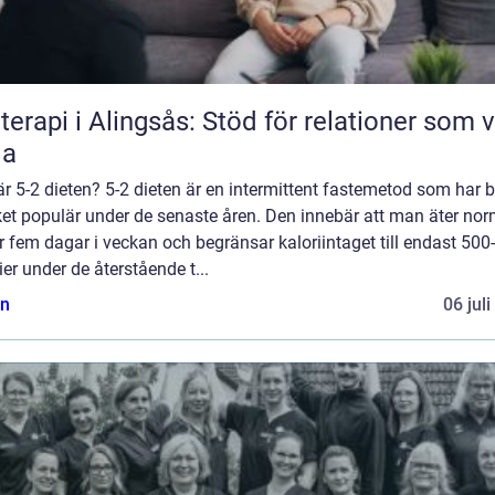
terapi i Alingsås: Stöd för relationer som vi
la
r 5-2 dieten? 5-2 dieten är en intermittent fastemetod som har bl
et populär under de senaste åren. Den innebär att man äter nor
 fem dagar i veckan och begränsar kaloriintaget till endast 500
ier under de återstående t...
n
06 jul