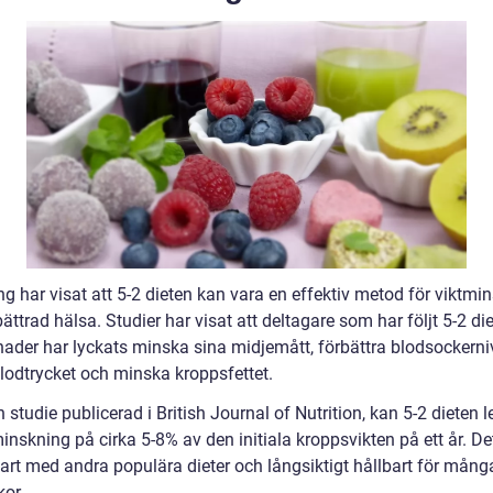
g har visat att 5-2 dieten kan vara en effektiv metod för viktmi
ättrad hälsa. Studier har visat att deltagare som har följt 5-2 die
ader har lyckats minska sina midjemått, förbättra blodsockerni
lodtrycket och minska kroppsfettet.
n studie publicerad i British Journal of Nutrition, kan 5-2 dieten le
inskning på cirka 5-8% av den initiala kroppsvikten på ett år. De
art med andra populära dieter och långsiktigt hållbart för mång
or.