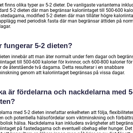
et finns olika typer av 5-2 dieter. De vanligaste varianterna inklu
ard 5-2 dieten där man begränsar kaloriintaget till 500-600 kalo
stedagarna, modified 5-2 dieten där man tillåter högre kaloriinta
upplägg med periodisk fasta där man begränsar ättiden på nor
dagar.
 fungerar 5-2 dieten?
dieten innebär att man äter normalt under fem dagar och begrän
iintaget till 500-600 kalorier för kvinnor, och 600-800 kalorier f
r de återstående två dagarna. Detta resulterar i en snabbare
minskning genom att kaloriintaget begränsas på vissa dagar.
lka är fördelarna och nackdelarna med 5
eten?
larna med 5-2 dieten innefattar enkelheten att följa, flexibiliteten
en och potentiella hälsofördelar som viktminskning och förbättr
bolisk hälsa. Nackdelarna kan inkludera svårigheter att begrän
riintaget på fastedagarna och eventuell obehag eller hunger. Det