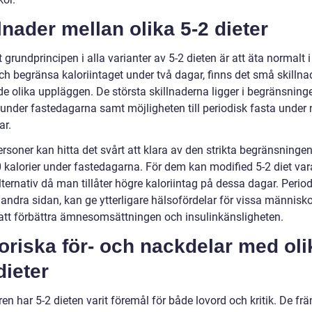
lnader mellan olika 5-2 dieter
t grundprincipen i alla varianter av 5-2 dieten är att äta normalt 
ch begränsa kaloriintaget under två dagar, finns det små skillna
de olika uppläggen. De största skillnaderna ligger i begränsning
r under fastedagarna samt möjligheten till periodisk fasta under
ar.
rsoner kan hitta det svårt att klara av den strikta begränsninge
 kalorier under fastedagarna. För dem kan modified 5-2 diet vara
lternativ då man tillåter högre kaloriintag på dessa dagar. Perio
 andra sidan, kan ge ytterligare hälsofördelar för vissa människ
tt förbättra ämnesomsättningen och insulinkänsligheten.
oriska för- och nackdelar med oli
dieter
en har 5-2 dieten varit föremål för både lovord och kritik. De fr