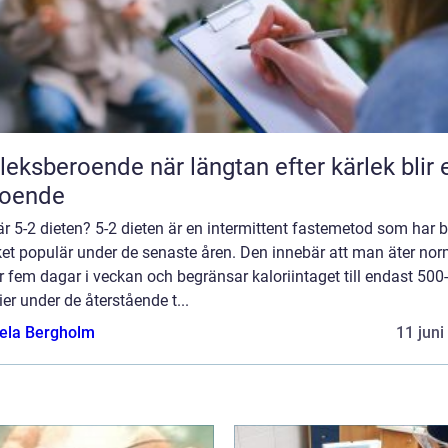
roende när längtan efter kärlek blir ett
roende
r 5-2 dieten? 5-2 dieten är en intermittent fastemetod som har bl
et populär under de senaste åren. Den innebär att man äter nor
 fem dagar i veckan och begränsar kaloriintaget till endast 500
ier under de återstående t...
ela Bergholm
11 juni