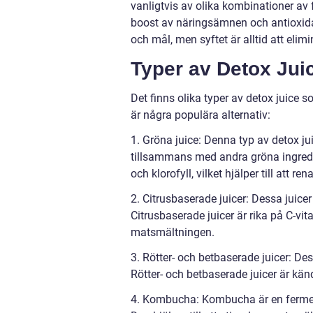
vanligtvis av olika kombinationer av f
boost av näringsämnen och antioxidan
och mål, men syftet är alltid att elimi
Typer av Detox Jui
Det finns olika typer av detox juice 
är några populära alternativ:
1. Gröna juice: Denna typ av detox j
tillsammans med andra gröna ingredie
och klorofyll, vilket hjälper till att 
2. Citrusbaserade juicer: Dessa juicer
Citrusbaserade juicer är rika på C-vi
matsmältningen.
3. Rötter- och betbaserade juicer: De
Rötter- och betbaserade juicer är kän
4. Kombucha: Kombucha är en fermen