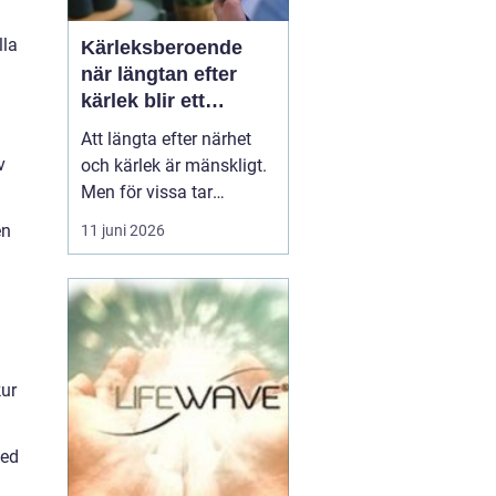
lla
Kärleksberoende
när längtan efter
kärlek blir ett
beroende
Att längta efter närhet
v
och kärlek är mänskligt.
Men för vissa tar
längtan över helt.
en
11 juni 2026
Relationer, förälskelser
och fantasier om den
rätta blir viktigare än
jobb, vänner, hälsa och
till och med den egna
säkerheten. Då handlar
kur
det inte längre bara om
s...
med