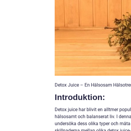
Detox Juice – En Hälsosam Hälsotre
Introduktion:
Detox juice har blivit en alltmer popu
hälsosamt och balanserat liv. I denna 
undersöka dess olika typer och mäta 
skillnaderna mellan olika detox juice