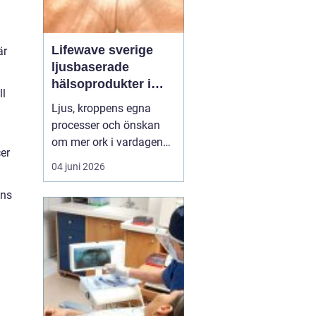
Lifewave sverige
är
ljusbaserade
hälsoprodukter i
ll
fokus
Ljus, kroppens egna
processer och önskan
om mer ork i vardagen
cer
möts i ett växande
04 juni 2026
intresse för fototerapi
och hälsopatchar. I
ens
Sverige söker många
efter skonsamma
metoder som kan stödja
återhämtning, energi och
allmänt välbefinnande
utan ingrepp eller...