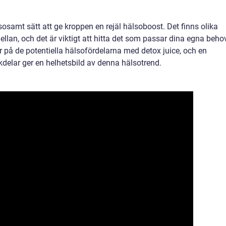
osamt sätt att ge kroppen en rejäl hälsoboost. Det finns olika
mellan, och det är viktigt att hitta det som passar dina egna beho
r på de potentiella hälsofördelarna med detox juice, och en
delar ger en helhetsbild av denna hälsotrend.