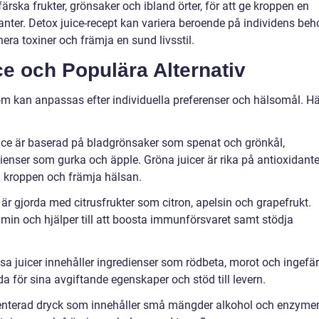
ärska frukter, grönsaker och ibland örter, för att ge kroppen en
ter. Detox juice-recept kan variera beroende på individens beh
nera toxiner och främja en sund livsstil.
ce och Populära Alternativ
som kan anpassas efter individuella preferenser och hälsomål. Hä
uice är baserad på bladgrönsaker som spenat och grönkål,
nser som gurka och äpple. Gröna juicer är rika på antioxidante
rena kroppen och främja hälsan.
 är gjorda med citrusfrukter som citron, apelsin och grapefrukt.
tamin och hjälper till att boosta immunförsvaret samt stödja
ssa juicer innehåller ingredienser som rödbeta, morot och ingefär
da för sina avgiftande egenskaper och stöd till levern.
terad dryck som innehåller små mängder alkohol och enzymer