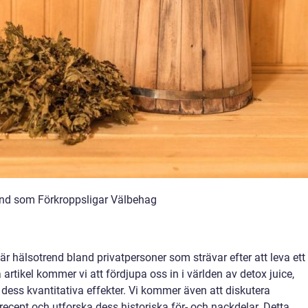
nd som Förkroppsligar Välbehag
lär hälsotrend bland privatpersoner som strävar efter att leva ett
artikel kommer vi att fördjupa oss in i världen av detox juice,
dess kvantitativa effekter. Vi kommer även att diskutera
-recept och utforska dess historiska för- och nackdelar. Detta