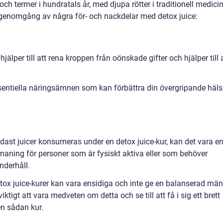
 och termer i hundratals år, med djupa rötter i traditionell medici
k genomgång av några för- och nackdelar med detox juice:
jälper till att rena kroppen från oönskade gifter och hjälper till 
essentiella näringsämnen som kan förbättra din övergripande häl
endast juicer konsumeras under en detox juice-kur, kan det vara e
tmaning för personer som är fysiskt aktiva eller som behöver
nderhåll.
detox juice-kurer kan vara ensidiga och inte ge en balanserad mä
ktigt att vara medveten om detta och se till att få i sig ett brett
n sådan kur.