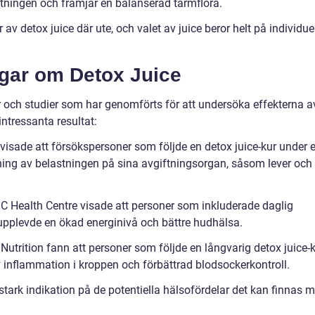
ltningen och främjar en balanserad tarmflora.
 av detox juice där ute, och valet av juice beror helt på individue
ngar om Detox Juice
ar och studier som har genomförts för att undersöka effekterna a
intressanta resultat:
 visade att försökspersoner som följde en detox juice-kur under 
ning av belastningen på sina avgiftningsorgan, såsom lever och
 Health Centre visade att personer som inkluderade daglig
 upplevde en ökad energinivå och bättre hudhälsa.
utrition fann att personer som följde en långvarig detox juice-
 inflammation i kroppen och förbättrad blodsockerkontroll.
tark indikation på de potentiella hälsofördelar det kan finnas 