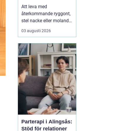
Att leva med
återkommande ryggont,
stel nacke eller molande
värk i axlar och höfter
03 augusti 2026
sliter på både ork och
humör. Många väntar
länge innan de söker
hjälp, fast problemen
ofta går att påverka. En
naprapat i Köping kan
hjälpa till att hitta
orsaken bak...
Parterapi i Alingsås:
Stöd för relationer