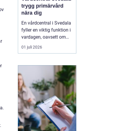
trygg primärvård
ov
nära dig
En vårdcentral i Svedala
fyller en viktig funktion i
vardagen, oavsett om
r
det handlar om akuta
01 juli 2026
infektioner, långvariga
sjukdomar eller frågor
kring barnhälsa och
r
graviditet. När vården
samlas under ett tak blir
vägen mellan olika
mottagningar kortare...
a.
.