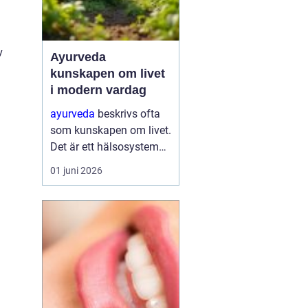
v
Ayurveda
kunskapen om livet
i modern vardag
ayurveda
beskrivs ofta
som kunskapen om livet.
Det är ett hälsosystem
som betonar balans,
01 juni 2026
helhet och samspelet
mellan kropp, sinne och
omgivning. I stället för
att bara fokusera på
symtom försöker
ayurve...