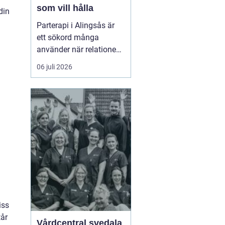
som vill hålla
din
Parterapi i Alingsås är
ett sökord många
använder när relationen
börjar skava och
06 juli 2026
vardagen känns mer
som kamp än
samarbete. När
konflikter upprepas,
tystnaden växer eller
avståndet kä...
iss
tår
Vårdcentral svedala