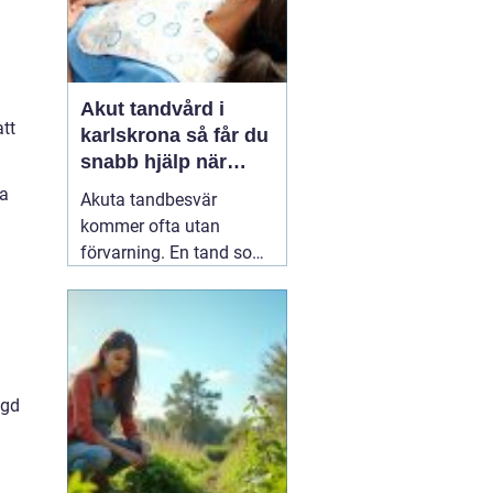
n
Akut tandvård i
att
karlskrona så får du
snabb hjälp när
tanden krisar
sa
Akuta tandbesvär
kommer ofta utan
förvarning. En tand som
har känts lite öm kan
plötsligt göra så ont att
n
du knappt kan sova. En
fyllning kan lossna
lagom till helgen, eller en
ngd
tand kan skadas vid en
olycka. I sådana lägen
söker många på
04 juni
2026