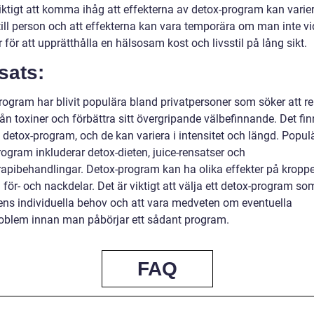
viktigt att komma ihåg att effekterna av detox-program kan varie
till person och att effekterna kan vara temporära om man inte vi
 för att upprätthålla en hälsosam kost och livsstil på lång sikt.
sats:
rogram har blivit populära bland privatpersoner som söker att r
ån toxiner och förbättra sitt övergripande välbefinnande. Det fin
 detox-program, och de kan variera i intensitet och längd. Popul
ogram inkluderar detox-dieten, juice-rensatser och
rapibehandlingar. Detox-program kan ha olika effekter på kropp
 för- och nackdelar. Det är viktigt att välja ett detox-program so
ens individuella behov och att vara medveten om eventuella
oblem innan man påbörjar ett sådant program.
FAQ