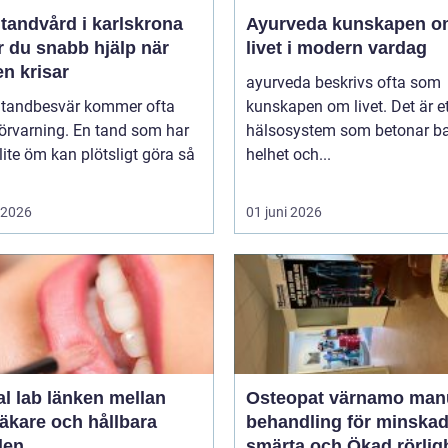
tandvård i karlskrona
Ayurveda kunskapen om
r du snabb hjälp när
livet i modern vardag
n krisar
ayurveda beskrivs ofta som
 tandbesvär kommer ofta
kunskapen om livet. Det är e
örvarning. En tand som har
hälsosystem som betonar ba
lite öm kan plötsligt göra så
helhet och...
i 2026
01 juni 2026
länken mellan
Osteopat värnamo manuell
äkare och hållbara
behandling för minska
den
smärta och Ökad rörlig