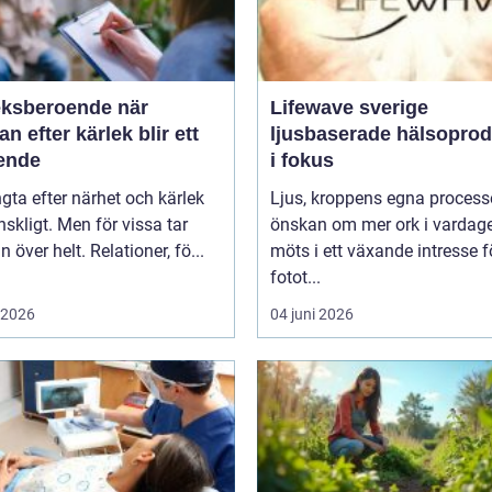
ksberoende när
Lifewave sverige
an efter kärlek blir ett
ljusbaserade hälsoprod
ende
i fokus
ngta efter närhet och kärlek
Ljus, kroppens egna process
skligt. Men för vissa tar
önskan om mer ork i vardag
n över helt. Relationer, fö...
möts i ett växande intresse f
fotot...
i 2026
04 juni 2026