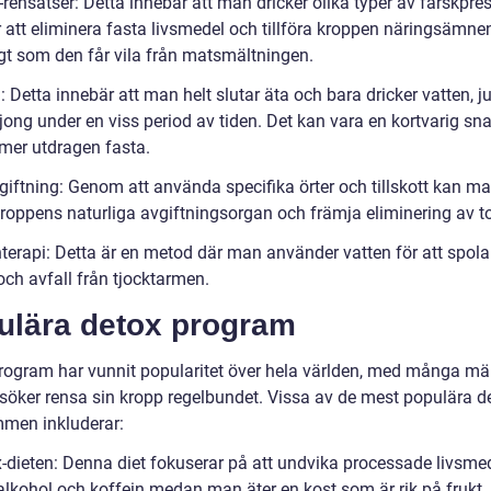
-rensatser: Detta innebär att man dricker olika typer av färskpr
r att eliminera fasta livsmedel och tillföra kroppen näringsämne
gt som den får vila från matsmältningen.
: Detta innebär att man helt slutar äta och bara dricker vatten, ju
ljong under en viss period av tiden. Det kan vara en kortvarig s
 mer utdragen fasta.
vgiftning: Genom att använda specifika örter och tillskott kan m
kroppens naturliga avgiftningsorgan och främja eliminering av to
nterapi: Detta är en metod där man använder vatten för att spola
och avfall från tjocktarmen.
ulära detox program
rogram har vunnit popularitet över hela världen, med många mä
söker rensa sin kropp regelbundet. Vissa av de mest populära d
men inkluderar:
x-dieten: Denna diet fokuserar på att undvika processade livsmed
 alkohol och koffein medan man äter en kost som är rik på frukt,