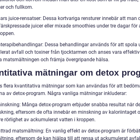
er och fullkorn.
ars juice-rensatser: Dessa kortvariga rensturer innebär att man d
färskpressade juicer eller mixade smoothies under tre dagar för 
roppen.
nterapibehandlingar: Dessa behandlingar används för att spola 
rat avfall och toxiner från tjocktarmen och anses vara effektiva
ra matsmältningen och främja övergripande hälsa.
ntitativa mätningar om detox pro
ns flera kvantitativa mätningar som kan användas för att bedöm
rna av detox-program. Några vanliga mätningar inkluderar:
minskning: Många detox-program erbjuder snabba resultat när det
skning, eftersom de ofta innebär en minskning av kaloriintaget 
e rörlighet av ackumulerat vatten i kroppen.
ättrad matsmältning: En vanlig effekt av detox-program är förbä
ning, eftersom de kan hjälpa till att rensa ut ackumulerat avfal