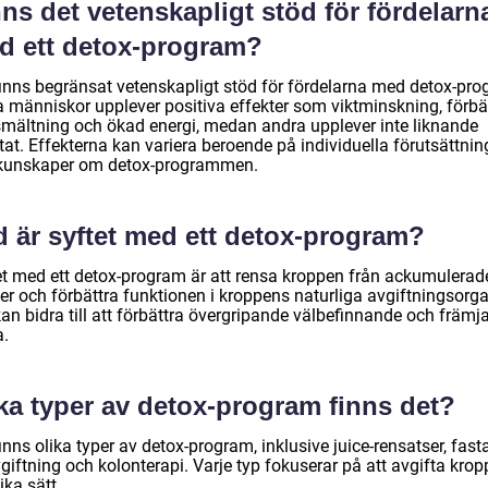
ns det vetenskapligt stöd för fördelarn
d ett detox-program?
finns begränsat vetenskapligt stöd för fördelarna med detox-pro
a människor upplever positiva effekter som viktminskning, förbä
mältning och ökad energi, medan andra upplever inte liknande
tat. Effekterna kan variera beroende på individuella förutsättnin
kunskaper om detox-programmen.
d är syftet med ett detox-program?
et med ett detox-program är att rensa kroppen från ackumulerad
er och förbättra funktionen i kroppens naturliga avgiftningsorga
an bidra till att förbättra övergripande välbefinnande och främj
a.
ka typer av detox-program finns det?
inns olika typer av detox-program, inklusive juice-rensatser, fasta
giftning och kolonterapi. Varje typ fokuserar på att avgifta kro
ika sätt.