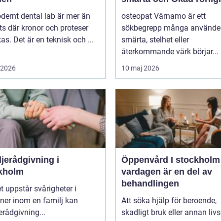
dernt dental lab är mer än
osteopat Värnamo är ett
ts där kronor och proteser
sökbegrepp många använder
rkas. Det är en teknisk och ...
smärta, stelhet eller
återkommande värk börjar...
i 2026
10 maj 2026
jerådgivning i
Öppenvård I stockholm nä
kholm
vardagen är en del av
behandlingen
t uppstår svårigheter i
oner inom en familj kan
Att söka hjälp för beroende,
erådgivning...
skadligt bruk eller annan livs