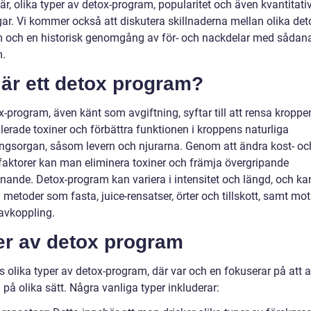
är, olika typer av detox-program, popularitet och även kvantitati
ar. Vi kommer också att diskutera skillnaderna mellan olika det
 och en historisk genomgång av för- och nackdelar med sådan
.
är ett detox program?
x-program, även känt som avgiftning, syftar till att rensa kroppe
erade toxiner och förbättra funktionen i kroppens naturliga
ingsorgan, såsom levern och njurarna. Genom att ändra kost- oc
lsfaktorer kan man eliminera toxiner och främja övergripande
nnande. Detox-program kan variera i intensitet och längd, och ka
metoder som fasta, juice-rensatser, örter och tillskott, samt mo
avkoppling.
er av detox program
s olika typer av detox-program, där var och en fokuserar på att a
på olika sätt. Några vanliga typer inkluderar: