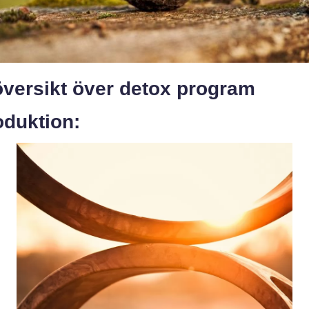
översikt över detox program
oduktion: