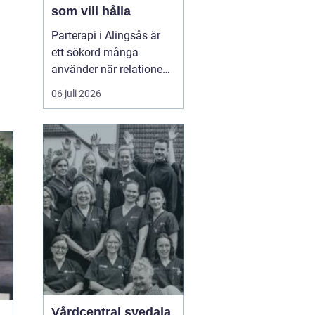
som vill hålla
Parterapi i Alingsås är
ett sökord många
använder när relationen
börjar skava och
06 juli 2026
vardagen känns mer
som kamp än
samarbete. När
konflikter upprepas,
tystnaden växer eller
avståndet kä...
Vårdcentral svedala