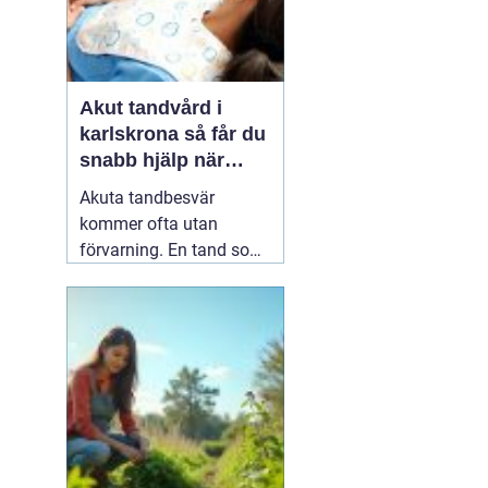
Akut tandvård i
karlskrona så får du
snabb hjälp när
tanden krisar
Akuta tandbesvär
kommer ofta utan
förvarning. En tand som
har känts lite öm kan
plötsligt göra så ont att
du knappt kan sova. En
fyllning kan lossna
lagom till helgen, eller en
tand kan skadas vid en
olycka. I sådana lägen
söker många på
04 juni
2026