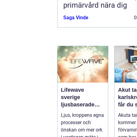
primärvård nära dig
Saga Vinde
0
Lifewave
Akut ta
sverige
karlskro
ljusbaserade
får du
hälsoprodukter i
hjälp n
Ljus, kroppens egna
Akuta ta
fokus
krisar
processer och
kommer 
önskan om mer ork
förvarni