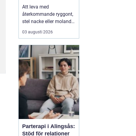
Att leva med
återkommande ryggont,
stel nacke eller molande
värk i axlar och höfter
03 augusti 2026
sliter på både ork och
humör. Många väntar
länge innan de söker
hjälp, fast problemen
ofta går att påverka. En
naprapat i Köping kan
hjälpa till att hitta
orsaken bak...
Parterapi i Alingsås:
Stöd för relationer