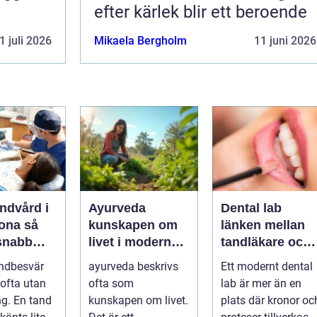
efter kärlek blir ett beroende
1 juli 2026
Mikaela Bergholm
11 juni 2026
ndvård i
Ayurveda
Dental lab
na så
kunskapen om
länken mellan
 snabb
livet i modern
tandläkare och
är tanden
vardag
hållbara leende
ndbesvär
ayurveda beskrivs
Ett modernt dental
ofta utan
ofta som
lab är mer än en
ng. En tand
kunskapen om livet.
plats där kronor oc