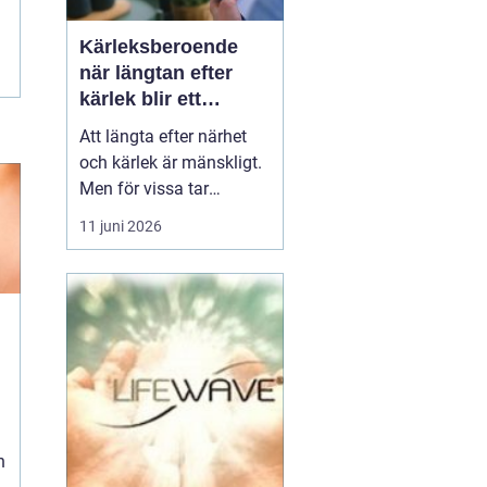
Kärleksberoende
när längtan efter
kärlek blir ett
beroende
Att längta efter närhet
och kärlek är mänskligt.
Men för vissa tar
längtan över helt.
11 juni 2026
Relationer, förälskelser
och fantasier om den
rätta blir viktigare än
jobb, vänner, hälsa och
till och med den egna
säkerheten. Då handlar
n
det inte längre bara om
s...
h