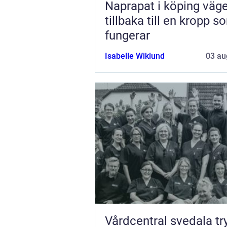
Naprapat i köping vägen
tillbaka till en kropp s
fungerar
Isabelle Wiklund
03 au
Vårdcentral svedala trygg