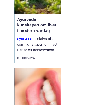
Ayurveda
kunskapen om livet
i modern vardag
ayurveda
beskrivs ofta
som kunskapen om livet.
Det är ett hälsosystem
som betonar balans,
01 juni 2026
helhet och samspelet
mellan kropp, sinne och
omgivning. I stället för
att bara fokusera på
symtom försöker
ayurve...