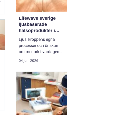
Lifewave sverige
ljusbaserade
hälsoprodukter i
fokus
Ljus, kroppens egna
processer och önskan
om mer ork i vardagen
möts i ett växande
04 juni 2026
intresse för fototerapi
e
och hälsopatchar. I
Sverige söker många
efter skonsamma
metoder som kan stödja
l
återhämtning, energi och
allmänt välbefinnande
utan ingrepp eller...