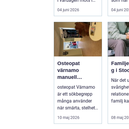
i vardagen möts i
som har 
ett växande intresse
öm kan p
04 juni 2026
04 juni 2
för fotot...
göra så o
Osteopat
Familj
värnamo
g i St
manuell
När det 
behandling för
osteopat Värnamo
svårighet
minskad smärta
är ett sökbegrepp
relation
och Ökad
många använder
familj k
rörlighet
när smärta, stelhet
familjerå
eller återkommande
10 maj 2026
08 maj 2
värk börjar...