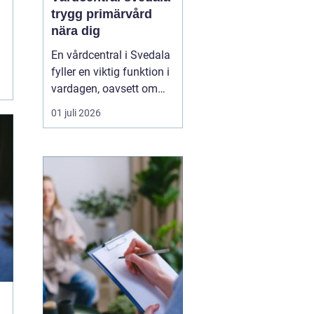
trygg primärvård
nära dig
En vårdcentral i Svedala
fyller en viktig funktion i
vardagen, oavsett om
det handlar om akuta
01 juli 2026
infektioner, långvariga
sjukdomar eller frågor
kring barnhälsa och
graviditet. När vården
samlas under ett tak blir
vägen mellan olika
mottagningar kortare...