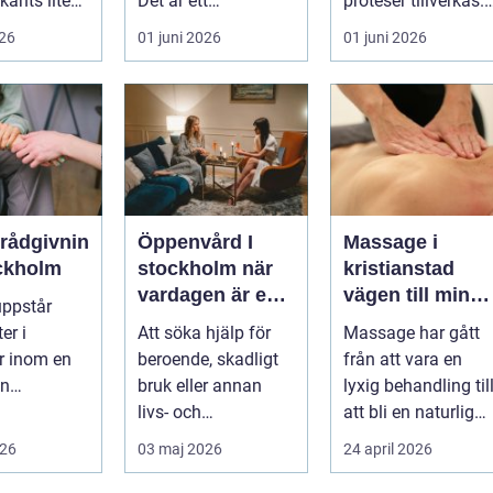
känts lite
Det är ett
proteser tillverkas.
lötsligt
hälsosystem som
Det är en teknisk
026
01 juni 2026
01 juni 2026
n...
betonar balans,
och ...
helhet och...
erådgivnin
Öppenvård I
Massage i
ockholm
stockholm när
kristianstad
vardagen är en
vägen till mindr
uppstår
del av
stress och mer
er i
Att söka hjälp för
Massage har gått
behandlingen
energi i
er inom en
beroende, skadligt
från att vara en
vardagen
an
bruk eller annan
lyxig behandling til
dgivning...
livs- och
att bli en naturlig
beteendeproblemati
del av en hållbar
026
03 maj 2026
24 april 2026
k är ett stort st...
livsst...