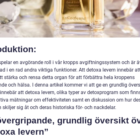
oduktion:
spelar en avgörande roll i vår kropps avgiftningssystem och är 
ad i en rad andra viktiga funktioner. Att detoxa levern innebär at
tt stärka och rensa detta organ för att förbättra hela kroppens
de och hälsa. I denna artikel kommer vi att ge en grundlig övers
innebär att detoxa levern, olika typer av detoxprogram som finns
ativa mätningar om effektiviteten samt en diskussion om hur de
skiljer sig åt och deras historiska för- och nackdelar.
vergripande, grundlig översikt ö
toxa levern”