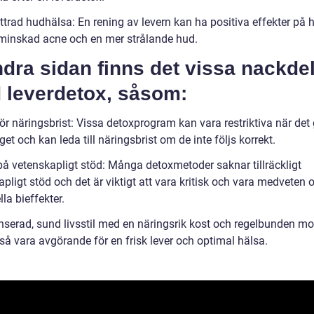
ttrad hudhälsa: En rening av levern kan ha positiva effekter på 
inskad acne och en mer strålande hud.
dra sidan finns det vissa nackde
 leverdetox, såsom:
ör näringsbrist: Vissa detoxprogram kan vara restriktiva när det 
et och kan leda till näringsbrist om de inte följs korrekt.
 på vetenskapligt stöd: Många detoxmetoder saknar tillräckligt
pligt stöd och det är viktigt att vara kritisk och vara medveten
lla bieffekter.
nserad, sund livsstil med en näringsrik kost och regelbunden mo
så vara avgörande för en frisk lever och optimal hälsa.