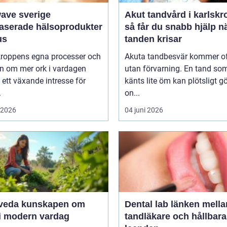
wave sverige
Akut tandvård i karlskr
baserade hälsoprodukter
så får du snabb hjälp n
us
tanden krisar
 kroppens egna processer och
Akuta tandbesvär kommer o
n om mer ork i vardagen
utan förvarning. En tand so
 ett växande intresse för
känts lite öm kan plötsligt g
.
on...
i 2026
04 juni 2026
unskapen om
Dental lab länken mellan
 i modern vardag
tandläkare och hållbara