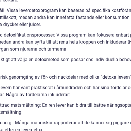
åll: Vissa leverdetoxprogram kan baseras på specifika kostförä
ttillskott, medan andra kan innefatta fastande eller konsumtion
a drycker eller juicer.
 detoxifikationsprocesser: Vissa program kan fokusera enbart
medan andra kan syfta till att rena hela kroppen och inkluderar 
rgan som njurarna och tarmarna.
viktigt att välja en detoxmetod som passar ens individuella beho
orisk genomgång av för- och nackdelar med olika ”detoxa levern
evern har varit praktiserat i århundraden och har sina fördelar 
ar. Några av fördelarna inkluderar:
trad matsmältning: En ren lever kan bidra till bättre näringsopt
smältning.
energi: Många människor rapporterar att de känner sig piggare
a efter en leverdetox.