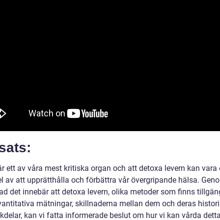
sats:
r ett av våra mest kritiska organ och att detoxa levern kan vara
el av att upprätthålla och förbättra vår övergripande hälsa. Gen
ad det innebär att detoxa levern, olika metoder som finns tillgän
vantitativa mätningar, skillnaderna mellan dem och deras histori
delar, kan vi fatta informerade beslut om hur vi kan vårda detta