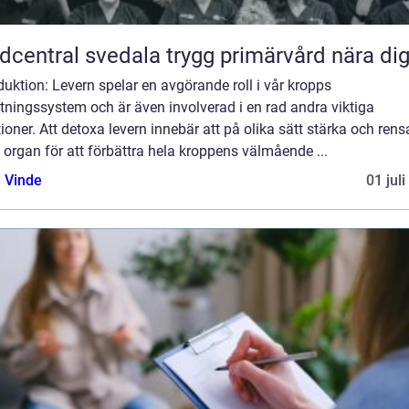
Vårdcentral svedala trygg primärvård nära di
duktion: Levern spelar en avgörande roll i vår kropps
tningssystem och är även involverad i en rad andra viktiga
ioner. Att detoxa levern innebär att på olika sätt stärka och rens
 organ för att förbättra hela kroppens välmående ...
 Vinde
01 jul