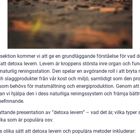
 sektion kommer vi att ge en grundläggande förståelse för vad d
att detoxa levern. Levern är kroppens största inre organ och fun
aturlig reningsstation. Den spelar en avgörande roll i att bryta
och slaggprodukter från vår kost och miljö, samtidigt som den pr
om behövs för matsmältning och energiproduktion. Genom att
kan vi hjälpa den i dess naturliga reningssystem och främja bätt
befinnande.
ttande presentation av ”detoxa levern” – vad det är, vilka typer
ilka som är populära osv.
s olika sätt att detoxa levern och populära metoder inkluderar: