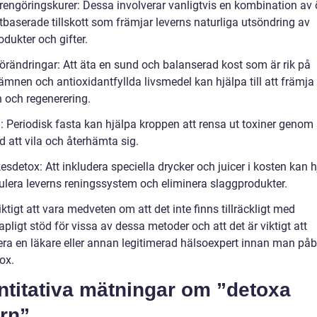
rrengöringskurer: Dessa involverar vanligtvis en kombination av 
tbaserade tillskott som främjar leverns naturliga utsöndring av
dukter och gifter.
förändringar: Att äta en sund och balanserad kost som är rik på
ämnen och antioxidantfyllda livsmedel kan hjälpa till att främja
n och regenerering.
: Periodisk fasta kan hjälpa kroppen att rensa ut toxiner genom 
id att vila och återhämta sig.
esdetox: Att inkludera speciella drycker och juicer i kosten kan hj
mulera leverns reningssystem och eliminera slaggprodukter.
iktigt att vara medveten om att det inte finns tillräckligt med
pligt stöd för vissa av dessa metoder och att det är viktigt att
era en läkare eller annan legitimerad hälsoexpert innan man påb
ox.
ntitativa mätningar om ”detoxa
rn”