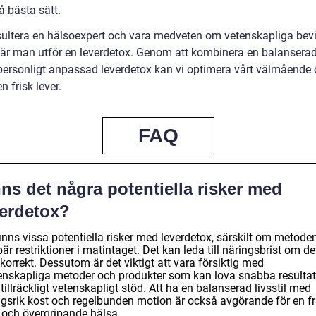
å bästa sätt.
sultera en hälsoexpert och vara medveten om vetenskapliga bevi
 när man utför en leverdetox. Genom att kombinera en balanserad 
personligt anpassad leverdetox kan vi optimera vårt välmående
n frisk lever.
FAQ
ns det några potentiella risker med
verdetox?
inns vissa potentiella risker med leverdetox, särskilt om metode
är restriktioner i matintaget. Det kan leda till näringsbrist om de
 korrekt. Dessutom är det viktigt att vara försiktig med
enskapliga metoder och produkter som kan lova snabba resultat
tillräckligt vetenskapligt stöd. Att ha en balanserad livsstil med
ngsrik kost och regelbunden motion är också avgörande för en fr
r och övergripande hälsa.