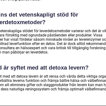
ns det vetenskapligt stöd för
verdetoxmetoder?
etenskapliga stödet för leverdetoxmetoder varierar och det är vik
vara försiktig med ogrundade påståenden eller produkter. Vissa
ier har visat fördelar såsom minskade nivåer av leverenzymer o
ttrad leverfunktion efter en detox. Det är dock alltid rekommend
onsultera en hälsoexpert och vara kritisk till tillgänglig forskning
n man påbörjar en leverdetox.
 är syftet med att detoxa levern?
t med att detoxa levern är att rensa och vårda detta viktiga orga
örbättra leverns funktion och främja bättre hälsa och välbefinna
m att eliminera gifter och slaggprodukter från levern kan man h
i dess naturliga reningssystem och främja optimalt välbefinnand