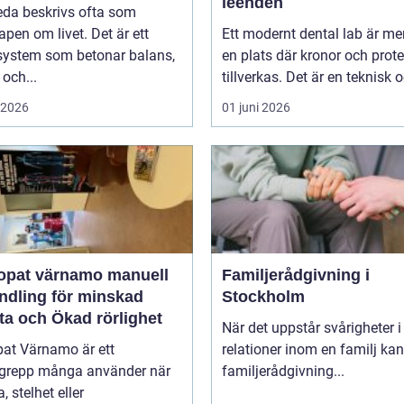
leenden
eda beskrivs ofta som
pen om livet. Det är ett
Ett modernt dental lab är me
system som betonar balans,
en plats där kronor och prot
 och...
tillverkas. Det är en teknisk o
i 2026
01 juni 2026
at värnamo manuell
Familjerådgivning i
ndling för minskad
Stockholm
ta och Ökad rörlighet
När det uppstår svårigheter i
pat Värnamo är ett
relationer inom en familj kan
grepp många använder när
familjerådgivning...
, stelhet eller