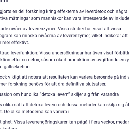
gjorts en del forskning kring effekterna av leverdetox och några
ativa mätningar som människor kan vara intresserade av inklude
ade nivåer av leverenzymer: Vissa studier har visat att vissa
ogram kan minska nivåerna av leverenzymer, vilket indikerar att 
 mer effektivt.
ttrad leverfunktion: Vissa undersökningar har även visat förbätt
nktion efter en detox, såsom ökad produktion av avgiftande enz
d gallsekretion.
ock viktigt att notera att resultaten kan variera beroende på indi
mer forskning behövs för att dra definitiva slutsatser.
ssion om hur olika ”detoxa levern” skiljer sig från varandra
s olika sätt att detoxa levern och dessa metoder kan skilja sig å
tt. De olika metoderna kan variera i:
tighet: Vissa leverrengöringskurer kan pågå i flera veckor, meda
 kortare.