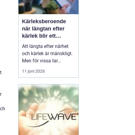
Kärleksberoende
när längtan efter
kärlek blir ett
beroende
Att längta efter närhet
och kärlek är mänskligt.
Men för vissa tar
längtan över helt.
11 juni 2026
t
Relationer, förälskelser
och fantasier om den
rätta blir viktigare än
r
jobb, vänner, hälsa och
till och med den egna
och
säkerheten. Då handlar
det inte längre bara om
s...