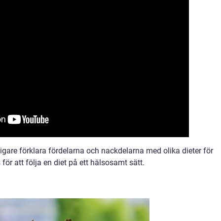
ligare förklara fördelarna och nackdelarna med olika dieter för
för att följa en diet på ett hälsosamt sätt.