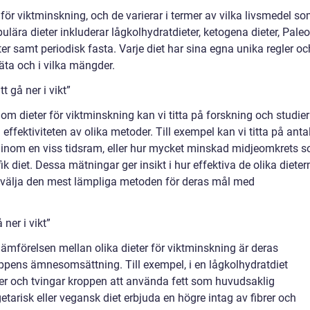
 för viktminskning, och de varierar i termer av vilka livsmedel s
pulära dieter inkluderar lågkolhydratdieter, ketogena dieter, Paleo
er samt periodisk fasta. Varje diet har sina egna unika regler oc
t äta och i vilka mängder.
t gå ner i vikt”
 om dieter för viktminskning kan vi titta på forskning och studier
ffektiviteten av olika metoder. Till exempel kan vi titta på anta
 inom en viss tidsram, eller hur mycket minskad midjeomkrets 
k diet. Dessa mätningar ger insikt i hur effektiva de olika dieter
t välja den mest lämpliga metoden för deras mål med
 ner i vikt”
d jämförelsen mellan olika dieter för viktminskning är deras
oppens ämnesomsättning. Till exempel, i en lågkolhydratdiet
er och tvingar kroppen att använda fett som huvudsaklig
etarisk eller vegansk diet erbjuda en högre intag av fibrer och