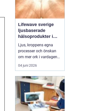
Lifewave sverige
ljusbaserade
hälsoprodukter i
fokus
Ljus, kroppens egna
processer och önskan
om mer ork i vardagen
möts i ett växande
04 juni 2026
intresse för fototerapi
och hälsopatchar. I
Sverige söker många
efter skonsamma
metoder som kan stödja
återhämtning, energi och
allmänt välbefinnande
utan ingrepp eller...