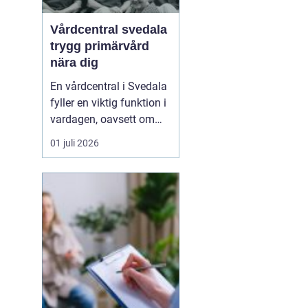
Vårdcentral svedala
trygg primärvård
nära dig
En vårdcentral i Svedala
fyller en viktig funktion i
vardagen, oavsett om
det handlar om akuta
01 juli 2026
infektioner, långvariga
sjukdomar eller frågor
kring barnhälsa och
graviditet. När vården
samlas under ett tak blir
vägen mellan olika
mottagningar kortare...