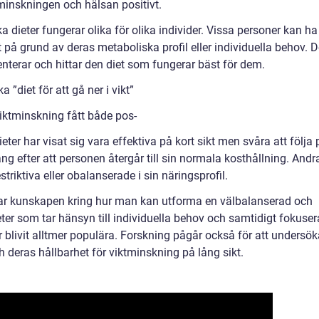
tminskningen och hälsan positivt.
ka dieter fungerar olika för olika individer. Vissa personer kan ha
t på grund av deras metaboliska profil eller individuella behov. D
menterar och hittar den diet som fungerar bäst för dem.
 ”diet för att gå ner i vikt”
viktminskning fått både pos-
ter har visat sig vara effektiva på kort sikt men svåra att följa 
gång efter att personen återgår till sin normala kosthållning. Andr
restriktiva eller obalanserade i sin näringsprofil.
r kunskapen kring hur man kan utforma en välbalanserad och
ieter som tar hänsyn till individuella behov och samtidigt fokuser
blivit alltmer populära. Forskning pågår också för att undersök
ch deras hållbarhet för viktminskning på lång sikt.