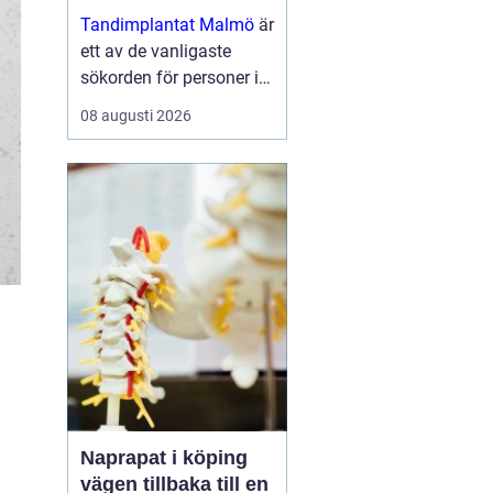
moderna skenor
Tandimplantat Malmö
är
ett av de vanligaste
sökorden för personer i
Skåne som vill få rakare
08 augusti 2026
tänder utan synlig
tandstäl...
Naprapat i köping
vägen tillbaka till en