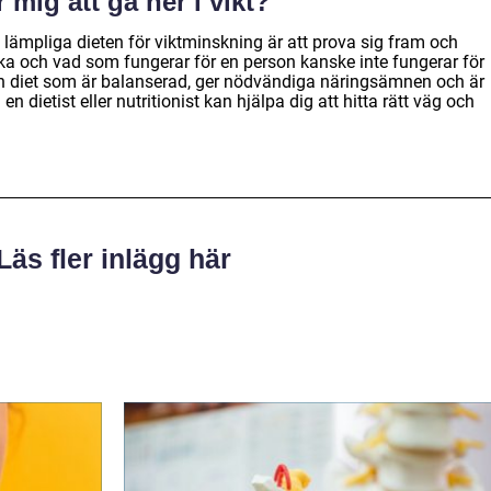
r mig att gå ner i vikt?
t lämpliga dieten för viktminskning är att prova sig fram och
ika och vad som fungerar för en person kanske inte fungerar för
a en diet som är balanserad, ger nödvändiga näringsämnen och är
en dietist eller nutritionist kan hjälpa dig att hitta rätt väg och
Läs fler inlägg här