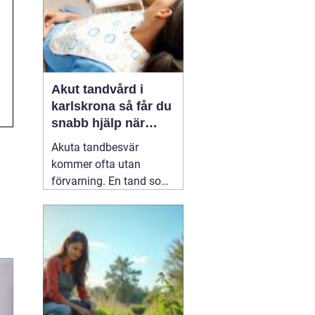
Akut tandvård i
karlskrona så får du
snabb hjälp när
tanden krisar
Akuta tandbesvär
kommer ofta utan
förvarning. En tand som
har känts lite öm kan
plötsligt göra så ont att
du knappt kan sova. En
fyllning kan lossna
lagom till helgen, eller en
tand kan skadas vid en
olycka. I sådana lägen