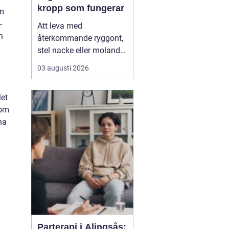
kropp som fungerar
om
-
Att leva med
h
återkommande ryggont,
stel nacke eller molande
värk i axlar och höfter
03 augusti 2026
sliter på både ork och
humör. Många väntar
let
länge innan de söker
som
hjälp, fast problemen
na
ofta går att påverka. En
naprapat i Köping kan
hjälpa till att hitta
orsaken bak...
Parterapi i Alingsås: