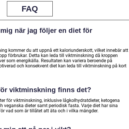
FAQ
mig när jag följer en diet för
ning kommer du att uppnå ett kaloriunderskott, vilket innebär att
ropp förbrukar. Detta kan leda till viktminskning då kroppen
ver som energikälla. Resultaten kan variera beroende på
otiverad och konsekvent diet kan leda till viktminskning på kort
 för viktminskning finns det?
ter för viktminskning, inklusive lågkolhydratdieter, ketogena
ch veganska dieter samt periodisk fasta. Varje diet har sina
för vad som är tillåtet att äta och i vilka mängder.