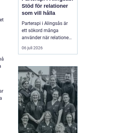
Stöd för relationer
som vill hålla
et
Parterapi i Alingsås är
ett sökord många
använder när relationen
börjar skava och
06 juli 2026
vardagen känns mer
på
som kamp än
a
samarbete. När
konflikter upprepas,
tystnaden växer eller
avståndet kä...
ar
a