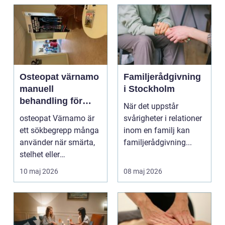
Osteopat värnamo
Familjerådgivning
manuell
i Stockholm
behandling för
När det uppstår
minskad smärta
osteopat Värnamo är
svårigheter i relationer
och Ökad rörlighet
ett sökbegrepp många
inom en familj kan
använder när smärta,
familjerådgivning...
stelhet eller
återkommande värk
10 maj 2026
08 maj 2026
börjar...