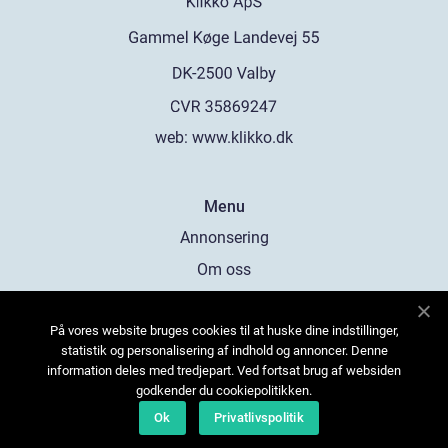
web:
www.klikko.dk
Menu
Annonsering
Om oss
Cookies
På vores website bruges cookies til at huske dine indstillinger,
Kontakta oss
statistik og personalisering af indhold og annoncer. Denne
Sitemap
information deles med tredjepart. Ved fortsat brug af websiden
godkender du cookiepolitikken.
Ok
Privatlivspolitik