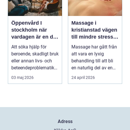
Öppenvård I
Massage i
stockholm när
kristianstad vägen
vardagen är en del
till mindre stress
av behandlingen
och mer energi i
Att söka hjälp för
Massage har gått från
vardagen
beroende, skadligt bruk
att vara en lyxig
eller annan livs- och
behandling till att bli
beteendeproblematik
en naturlig del av en
är ett stort st...
hållbar livsst...
03 maj 2026
24 april 2026
Adress