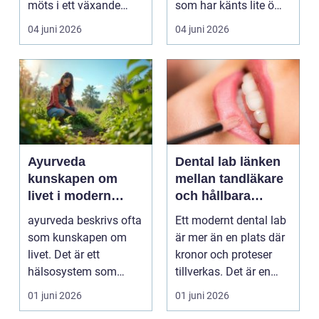
möts i ett växande
som har känts lite öm
intresse för fotot...
kan plötsligt göra så
04 juni 2026
04 juni 2026
on...
Ayurveda
Dental lab länken
kunskapen om
mellan tandläkare
livet i modern
och hållbara
vardag
leenden
ayurveda beskrivs ofta
Ett modernt dental lab
som kunskapen om
är mer än en plats där
livet. Det är ett
kronor och proteser
hälsosystem som
tillverkas. Det är en
betonar balans, helhet
teknisk och ...
01 juni 2026
01 juni 2026
och...