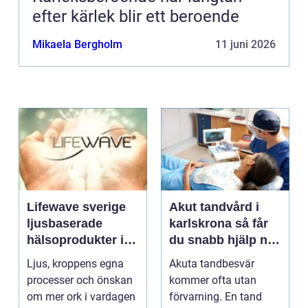
efter kärlek blir ett beroende
Mikaela Bergholm
11 juni 2026
Lifewave sverige
Akut tandvård i
ljusbaserade
karlskrona så får
hälsoprodukter i
du snabb hjälp när
fokus
tanden krisar
Ljus, kroppens egna
Akuta tandbesvär
processer och önskan
kommer ofta utan
om mer ork i vardagen
förvarning. En tand