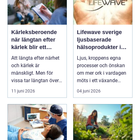
Kärleksberoende
Lifewave sverige
när längtan efter
ljusbaserade
kärlek blir ett
hälsoprodukter i
beroende
fokus
Att längta efter närhet
Ljus, kroppens egna
och kärlek är
processer och önskan
mänskligt. Men för
om mer ork i vardagen
vissa tar längtan över
möts i ett växande
helt. Relationer, fö...
intresse för fotot...
11 juni 2026
04 juni 2026