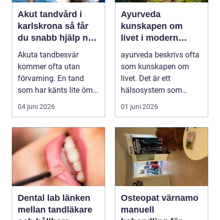
Akut tandvård i
Ayurveda
karlskrona så får
kunskapen om
du snabb hjälp när
livet i modern
tanden krisar
vardag
Akuta tandbesvär
ayurveda beskrivs ofta
kommer ofta utan
som kunskapen om
förvarning. En tand
livet. Det är ett
som har känts lite öm
hälsosystem som
kan plötsligt göra så
betonar balans, helhet
04 juni 2026
01 juni 2026
on...
och...
Dental lab länken
Osteopat värnamo
mellan tandläkare
manuell