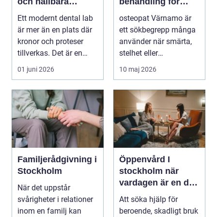
och hållbara
behandling för
leenden
minskad smärta
Ett modernt dental lab
osteopat Värnamo är
och Ökad rörlighet
är mer än en plats där
ett sökbegrepp många
kronor och proteser
använder när smärta,
tillverkas. Det är en
stelhet eller
teknisk och ...
återkommande värk
01 juni 2026
10 maj 2026
börjar...
Familjerådgivning i
Öppenvård I
Stockholm
stockholm när
vardagen är en del
När det uppstår
av behandlingen
svårigheter i relationer
Att söka hjälp för
inom en familj kan
beroende, skadligt bruk