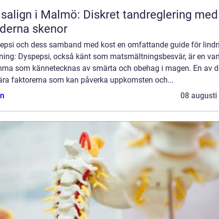
isalign i Malmö: Diskret tandreglering med
derna skenor
epsi och dess samband med kost en omfattande guide för lindr
dning: Dyspepsi, också känt som matsmältningsbesvär, är en van
ma som kännetecknas av smärta och obehag i magen. En av d
ära faktorerna som kan påverka uppkomsten och...
n
08 augusti