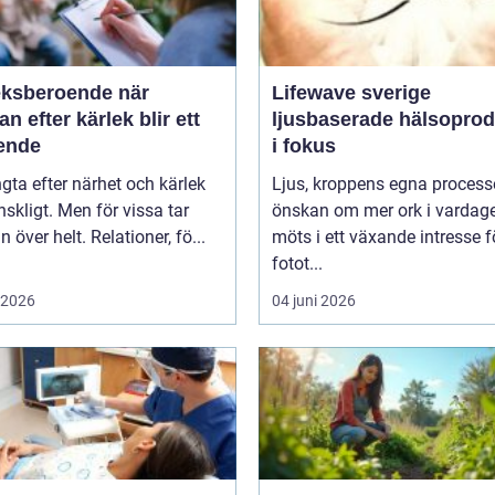
ksberoende när
Lifewave sverige
an efter kärlek blir ett
ljusbaserade hälsoprod
ende
i fokus
ngta efter närhet och kärlek
Ljus, kroppens egna process
skligt. Men för vissa tar
önskan om mer ork i vardag
n över helt. Relationer, fö...
möts i ett växande intresse f
fotot...
i 2026
04 juni 2026