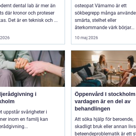
dernt dental lab är mer än
osteopat Värnamo är ett
ts där kronor och proteser
sökbegrepp många använder
rkas. Det är en teknisk och ...
smärta, stelhet eller
återkommande värk börjar...
i 2026
10 maj 2026
jerådgivning i
Öppenvård I stockholm nä
kholm
vardagen är en del av
behandlingen
t uppstår svårigheter i
oner inom en familj kan
Att söka hjälp för beroende,
erådgivning...
skadligt bruk eller annan livs
beteendeproblematik är ett s