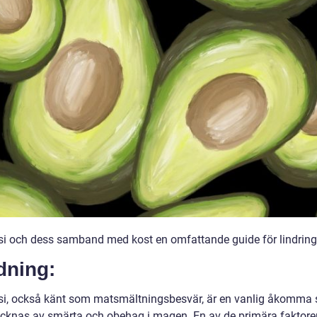
i och dess samband med kost en omfattande guide för lindring
dning:
i, också känt som matsmältningsbesvär, är en vanlig åkomma
cknas av smärta och obehag i magen. En av de primära faktor