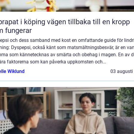
 i köping vägen tillbaka till en kropp
 fungerar
epsi och dess samband med kost en omfattande guide för lindr
dning: Dyspepsi, också känt som matsmältningsbesvär, är en van
ma som kännetecknas av smärta och obehag i magen. En av d
ära faktorerna som kan påverka uppkomsten och...
elle Wiklund
03 augusti