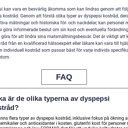
i kan vara en besvärlig åkomma som kan lindras genom att föl
a kostråd. Genom att förstå olika typer av dyspepsi kostråd, der
ativa mätningar och historiska för- och nackdelar, kan personer
i göra informerade beslut om sin kost och eventuella förändrin
 göra för att lindra sina matsmältningsbesvär. Det är viktigt at
 råd från en kvalificerad hälsoexpert eller läkare kan vara till hjäl
n individuell kostråd som passar bäst för varje individs specifi
mtom.
FAQ
ka är de olika typerna av dyspepsi
stråd?
inns flera typer av dyspepsi kostråd, inklusive fokus på ökning 
emikalier och antioxidanter i kosten, glutenfri kost för personer