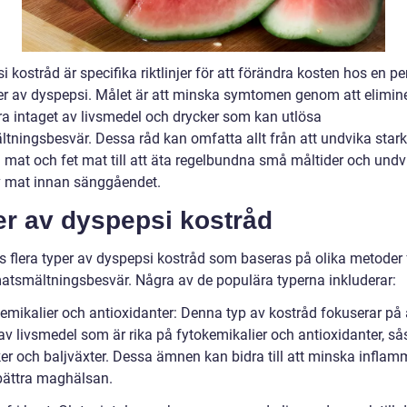
 kostråd är specifika riktlinjer för att förändra kosten hos en p
er av dyspepsi. Målet är att minska symtomen genom att elimine
a intaget av livsmedel och drycker som kan utlösa
tningsbesvär. Dessa råd kan omfatta allt från att undvika stark
 mat och fet mat till att äta regelbundna små måltider och undv
v mat innan sänggåendet.
er av dyspepsi kostråd
s flera typer av dyspepsi kostråd som baseras på olika metoder f
matsmältningsbesvär. Några av de populära typerna inkluderar:
kemikalier och antioxidanter: Denna typ av kostråd fokuserar på 
av livsmedel som är rika på fytokemikalier och antioxidanter, så
er och baljväxter. Dessa ämnen kan bidra till att minska inflam
bättra maghälsan.