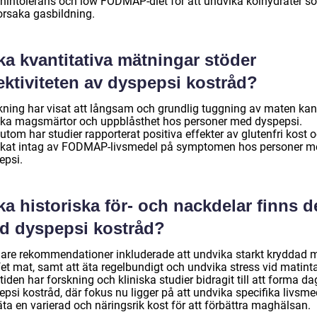
enintolerans och low FODMAP-diet för att undvika kolhydrater s
orsaka gasbildning.
ka kvantitativa mätningar stöder
ektiviteten av dyspepsi kostråd?
kning har visat att långsam och grundlig tuggning av maten kan
ka magsmärtor och uppblåsthet hos personer med dyspepsi.
tom har studier rapporterat positiva effekter av glutenfri kost 
kat intag av FODMAP-livsmedel på symptomen hos personer m
epsi.
ka historiska för- och nackdelar finns d
d dyspepsi kostråd?
gare rekommendationer inkluderade att undvika starkt kryddad 
fet mat, samt att äta regelbundigt och undvika stress vid matint
iden har forskning och kliniska studier bidragit till att forma d
psi kostråd, där fokus nu ligger på att undvika specifika livsme
ta en varierad och näringsrik kost för att förbättra maghälsan.