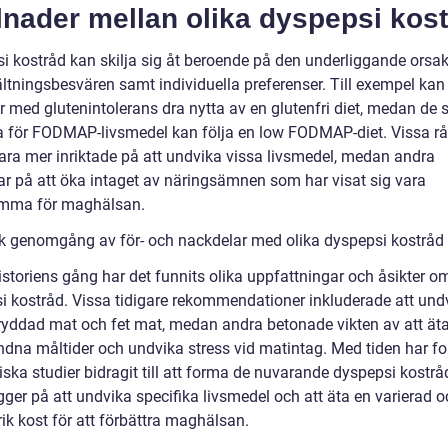
lnader mellan olika dyspepsi kos
i kostråd kan skilja sig åt beroende på den underliggande orsake
tningsbesvären samt individuella preferenser. Till exempel kan
r med glutenintolerans dra nytta av en glutenfri diet, medan de 
a för FODMAP-livsmedel kan följa en low FODMAP-diet. Vissa r
ara mer inriktade på att undvika vissa livsmedel, medan andra
ar på att öka intaget av näringsämnen som har visat sig vara
mma för maghälsan.
sk genomgång av för- och nackdelar med olika dyspepsi kostråd
istoriens gång har det funnits olika uppfattningar och åsikter o
i kostråd. Vissa tidigare rekommendationer inkluderade att und
kryddad mat och fet mat, medan andra betonade vikten av att ät
ndna måltider och undvika stress vid matintag. Med tiden har f
iska studier bidragit till att forma de nuvarande dyspepsi kostrå
gger på att undvika specifika livsmedel och att äta en varierad 
ik kost för att förbättra maghälsan.