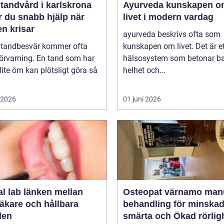
tandvård i karlskrona
Ayurveda kunskapen om
r du snabb hjälp när
livet i modern vardag
n krisar
ayurveda beskrivs ofta som
 tandbesvär kommer ofta
kunskapen om livet. Det är e
örvarning. En tand som har
hälsosystem som betonar ba
lite öm kan plötsligt göra så
helhet och...
i 2026
01 juni 2026
länken mellan
Osteopat värnamo manuell
äkare och hållbara
behandling för minska
den
smärta och Ökad rörlig