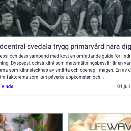
Vårdcentral svedala trygg primärvård nära di
epsi och dess samband med kost en omfattande guide för lindr
dning: Dyspepsi, också känt som matsmältningsbesvär, är en van
ma som kännetecknas av smärta och obehag i magen. En av d
ära faktorerna som kan påverka uppkomsten och...
 Vinde
01 jul