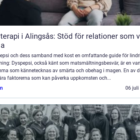
terapi i Alingsås: Stöd för relationer som vi
la
epsi och dess samband med kost en omfattande guide för lindr
dning: Dyspepsi, också känt som matsmältningsbesvär, är en van
ma som kännetecknas av smärta och obehag i magen. En av d
ära faktorerna som kan påverka uppkomsten och...
n
06 jul