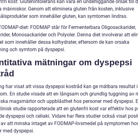
nfri kost: Glutenintolerans kan vara en underliggande orsak till 
sa människor. Genom att eliminera gluten från kosten, inklusive
lsprodukter som innehåller gluten, kan symtomen lindras.
FODMAP-diet: FODMAP står för Fermenterbara Oligosackarider,
rider, Monosackarider och Polyoler. Denna diet involverar att el
el som innehåller dessa kolhydrater, eftersom de kan orsaka
ning och symtom på dyspepsi.
ntitativa mätningar om dyspepsi
tråd
g har visat att vissa dyspepsi kostråd kan ge mätbara resultat i
om. En studie visade att en långsam och grundlig tuggning av 
ska magsmärtor och uppblåsthet hos personer med dyspepsi. 
inisk studie rapporterade att en glutenfri kost var effektiv hos 
 dyspepsi och celiaki. Vidare har flera studier också visat posi
r av att minska intaget av FODMAP-livsmedel på symptomen ho
r med dyspepsi.