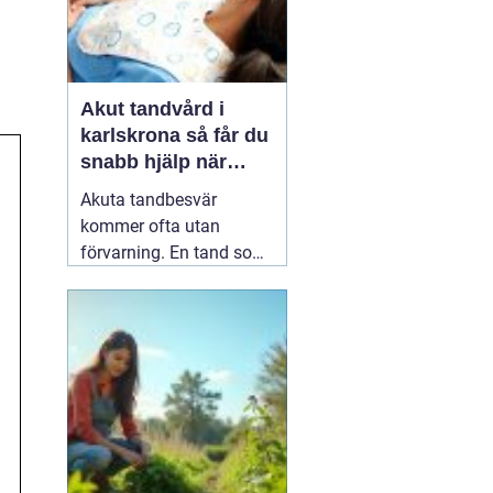
Akut tandvård i
karlskrona så får du
snabb hjälp när
tanden krisar
Akuta tandbesvär
kommer ofta utan
förvarning. En tand som
har känts lite öm kan
plötsligt göra så ont att
du knappt kan sova. En
fyllning kan lossna
lagom till helgen, eller en
tand kan skadas vid en
olycka. I sådana lägen
söker många på
04 juni
2026