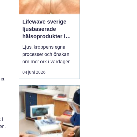
Lifewave sverige
ljusbaserade
hälsoprodukter i
fokus
Ljus, kroppens egna
processer och önskan
om mer ork i vardagen
möts i ett växande
04 juni 2026
intresse för fototerapi
er.
och hälsopatchar. I
Sverige söker många
efter skonsamma
metoder som kan stödja
återhämtning, energi och
 i
allmänt välbefinnande
en.
utan ingrepp eller...