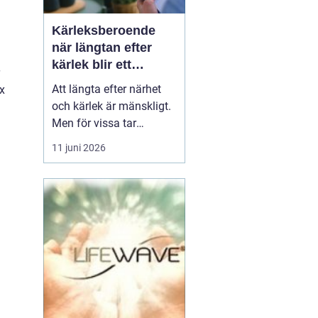
Kärleksberoende
när längtan efter
kärlek blir ett
beroende
Att längta efter närhet
ox
och kärlek är mänskligt.
Men för vissa tar
längtan över helt.
11 juni 2026
Relationer, förälskelser
och fantasier om den
rätta blir viktigare än
jobb, vänner, hälsa och
till och med den egna
säkerheten. Då handlar
det inte längre bara om
s...