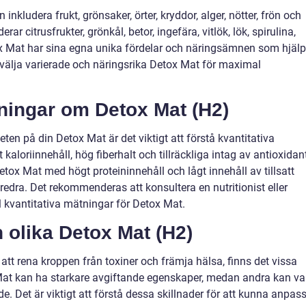
inkludera frukt, grönsaker, örter, kryddor, alger, nötter, frön och
 citrusfrukter, grönkål, betor, ingefära, vitlök, lök, spirulina,
ox Mat har sina egna unika fördelar och näringsämnen som hjälp
att välja varierade och näringsrika Detox Mat för maximal
tningar om Detox Mat (H2)
eten på din Detox Mat är det viktigt att förstå kvantitativa
 kaloriinnehåll, hög fiberhalt och tillräckliga intag av antioxidan
Detox Mat med högt proteininnehåll och lågt innehåll av tillsatt
öredra. Det rekommenderas att konsultera en nutritionist eller
ill kvantitativa mätningar för Detox Mat.
n olika Detox Mat (H2)
att rena kroppen från toxiner och främja hälsa, finns det vissa
Mat kan ha starkare avgiftande egenskaper, medan andra kan va
 Det är viktigt att förstå dessa skillnader för att kunna anpas