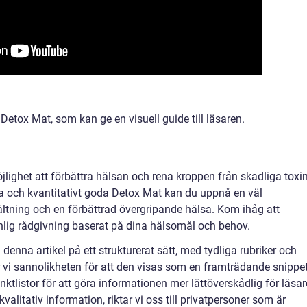
Detox Mat, som kan ge en visuell guide till läsaren.
ighet att förbättra hälsan och rena kroppen från skadliga toxin
ka och kvantitativt goda Detox Mat kan du uppnå en väl
ltning och en förbättrad övergripande hälsa. Kom ihåg att
onlig rådgivning baserat på dina hälsomål och behov.
denna artikel på ett strukturerat sätt, med tydliga rubriker och
vi sannolikheten för att den visas som en framträdande snippet
ktlistor för att göra informationen mer lättöverskådlig för läsar
litativ information, riktar vi oss till privatpersoner som är