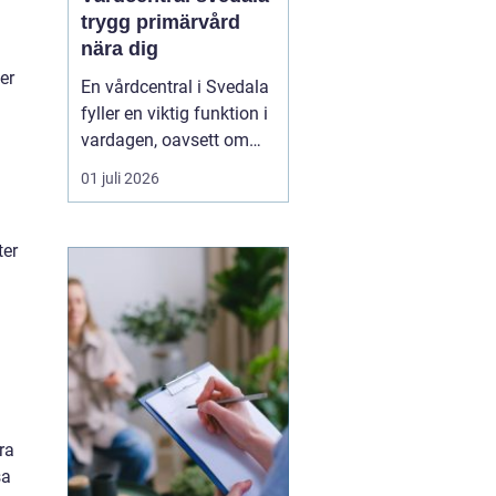
trygg primärvård
nära dig
er
En vårdcentral i Svedala
fyller en viktig funktion i
vardagen, oavsett om
det handlar om akuta
01 juli 2026
infektioner, långvariga
sjukdomar eller frågor
kring barnhälsa och
ter
graviditet. När vården
samlas under ett tak blir
vägen mellan olika
mottagningar kortare...
ra
sa