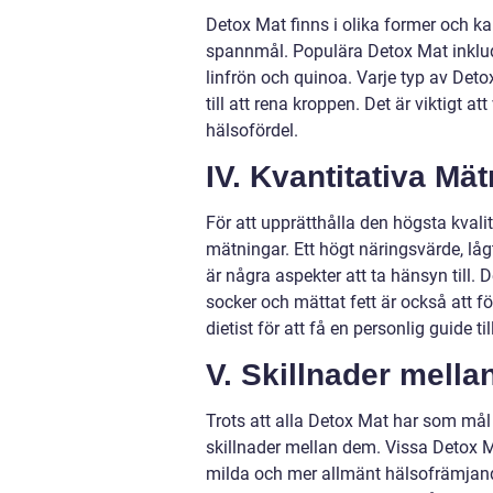
Detox Mat finns i olika former och kan 
spannmål. Populära Detox Mat inkluderar
linfrön och quinoa. Varje typ av Det
till att rena kroppen. Det är viktigt 
hälsofördel.
IV. Kvantitativa Mä
För att upprätthålla den högsta kvalit
mätningar. Ett högt näringsvärde, lågt
är några aspekter att ta hänsyn till. 
socker och mättat fett är också att f
dietist för att få en personlig guide t
V. Skillnader mella
Trots att alla Detox Mat har som mål 
skillnader mellan dem. Vissa Detox 
milda och mer allmänt hälsofrämjande.