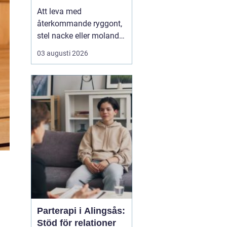
Att leva med
återkommande ryggont,
stel nacke eller molande
värk i axlar och höfter
03 augusti 2026
sliter på både ork och
humör. Många väntar
länge innan de söker
hjälp, fast problemen
ofta går att påverka. En
naprapat i Köping kan
hjälpa till att hitta
orsaken bak...
Parterapi i Alingsås:
Stöd för relationer