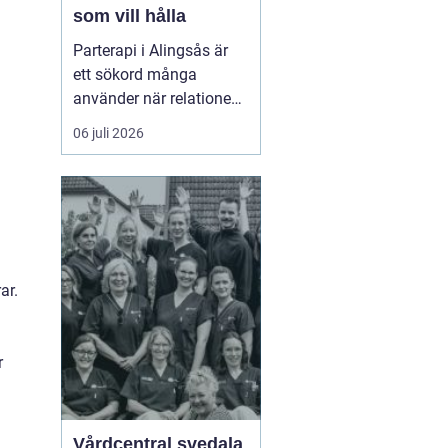
som vill hålla
Parterapi i Alingsås är
ett sökord många
använder när relationen
börjar skava och
06 juli 2026
vardagen känns mer
som kamp än
samarbete. När
konflikter upprepas,
tystnaden växer eller
avståndet kä...
ar.
r
Vårdcentral svedala