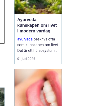
Ayurveda
kunskapen om livet
i modern vardag
ayurveda
beskrivs ofta
som kunskapen om livet.
Det är ett hälsosystem
som betonar balans,
01 juni 2026
helhet och samspelet
mellan kropp, sinne och
omgivning. I stället för
att bara fokusera på
symtom försöker
ayurve...