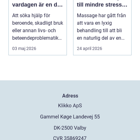
vardagen är en del
till mindre stress
av behandlingen
och mer energi i
Att söka hjälp för
Massage har gått från
vardagen
beroende, skadligt bruk
att vara en lyxig
eller annan livs- och
behandling till att bli
beteendeproblematik
en naturlig del av en
är ett stort st...
hållbar livsst...
03 maj 2026
24 april 2026
Adress