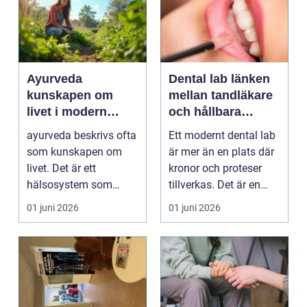
Ayurveda
Dental lab länken
kunskapen om
mellan tandläkare
livet i modern
och hållbara
vardag
leenden
ayurveda beskrivs ofta
Ett modernt dental lab
som kunskapen om
är mer än en plats där
livet. Det är ett
kronor och proteser
hälsosystem som
tillverkas. Det är en
betonar balans, helhet
teknisk och ...
01 juni 2026
01 juni 2026
och...