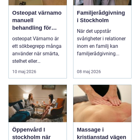
Osteopat värnamo
Familjerådgivning
manuell
i Stockholm
behandling för
När det uppstår
minskad smärta
osteopat Värnamo är
svårigheter i relationer
och Ökad rörlighet
ett sökbegrepp många
inom en familj kan
använder när smärta,
familjerådgivning...
stelhet eller
återkommande värk
10 maj 2026
08 maj 2026
börjar...
Öppenvård I
Massage i
stockholm när
kristianstad vägen