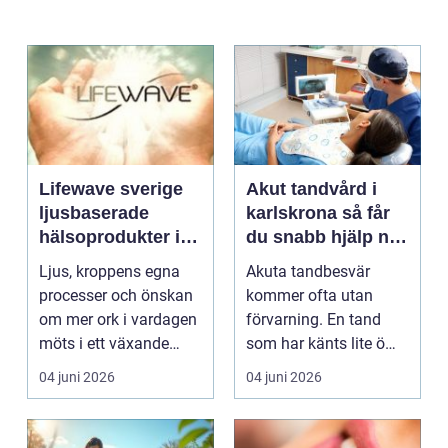
Lifewave sverige
Akut tandvård i
ljusbaserade
karlskrona så får
hälsoprodukter i
du snabb hjälp när
fokus
tanden krisar
Ljus, kroppens egna
Akuta tandbesvär
processer och önskan
kommer ofta utan
om mer ork i vardagen
förvarning. En tand
möts i ett växande
som har känts lite öm
intresse för fotot...
kan plötsligt göra så
04 juni 2026
04 juni 2026
on...