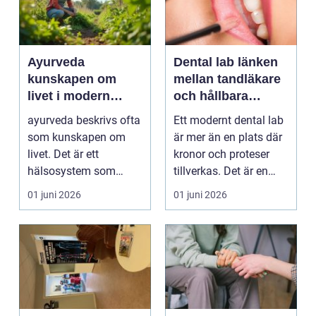
Ayurveda
Dental lab länken
kunskapen om
mellan tandläkare
livet i modern
och hållbara
vardag
leenden
ayurveda beskrivs ofta
Ett modernt dental lab
som kunskapen om
är mer än en plats där
livet. Det är ett
kronor och proteser
hälsosystem som
tillverkas. Det är en
betonar balans, helhet
teknisk och ...
01 juni 2026
01 juni 2026
och...