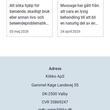
av behandlingen
och mer energi i
Att söka hjälp för
Massage har gått från
vardagen
beroende, skadligt bruk
att vara en lyxig
eller annan livs- och
behandling till att bli
beteendeproblematik
en naturlig del av en
är ett stort st...
hållbar livsst...
03 maj 2026
24 april 2026
Adress
web:
www.klikko.dk