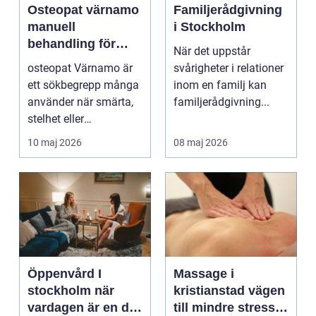
Osteopat värnamo
Familjerådgivning
manuell
i Stockholm
behandling för
När det uppstår
minskad smärta
osteopat Värnamo är
svårigheter i relationer
och Ökad rörlighet
ett sökbegrepp många
inom en familj kan
använder när smärta,
familjerådgivning...
stelhet eller
återkommande värk
10 maj 2026
08 maj 2026
börjar...
Öppenvård I
Massage i
stockholm när
kristianstad vägen
vardagen är en del
till mindre stress