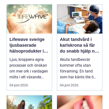
Lifewave sverige
Akut tandvård i
ljusbaserade
karlskrona så får
hälsoprodukter i
du snabb hjälp när
fokus
tanden krisar
Ljus, kroppens egna
Akuta tandbesvär
processer och önskan
kommer ofta utan
om mer ork i vardagen
förvarning. En tand
möts i ett växande
som har känts lite öm
intresse för fotot...
kan plötsligt göra så
04 juni 2026
04 juni 2026
on...