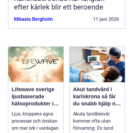
efter kärlek blir ett beroende
Mikaela Bergholm
11 juni 2026
Lifewave sverige
Akut tandvård i
ljusbaserade
karlskrona så får
hälsoprodukter i
du snabb hjälp när
fokus
tanden krisar
Ljus, kroppens egna
Akuta tandbesvär
processer och önskan
kommer ofta utan
om mer ork i vardagen
förvarning. En tand