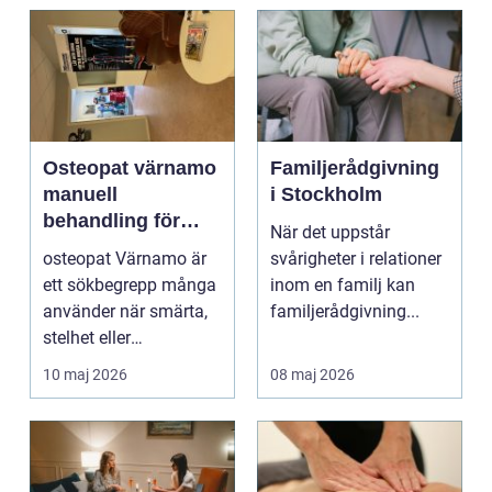
Osteopat värnamo
Familjerådgivning
manuell
i Stockholm
behandling för
När det uppstår
minskad smärta
osteopat Värnamo är
svårigheter i relationer
och Ökad rörlighet
ett sökbegrepp många
inom en familj kan
använder när smärta,
familjerådgivning...
stelhet eller
återkommande värk
10 maj 2026
08 maj 2026
börjar...