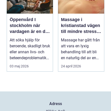
Öppenvård I
Massage i
stockholm när
kristianstad vägen
vardagen är en del
till mindre stress
av behandlingen
och mer energi i
Att söka hjälp för
Massage har gått från
vardagen
beroende, skadligt bruk
att vara en lyxig
eller annan livs- och
behandling till att bli
beteendeproblematik
en naturlig del av en
är ett stort st...
hållbar livsst...
03 maj 2026
24 april 2026
Adress