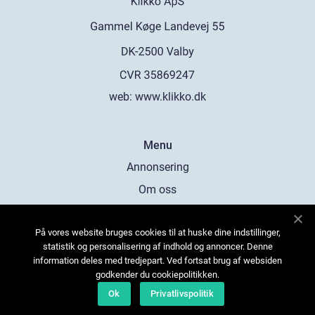
web:
www.klikko.dk
Menu
Annonsering
Om oss
Cookies
På vores website bruges cookies til at huske dine indstillinger,
Kontakta oss
statistik og personalisering af indhold og annoncer. Denne
Sitemap
information deles med tredjepart. Ved fortsat brug af websiden
godkender du cookiepolitikken.
Ok
Privatlivspolitik