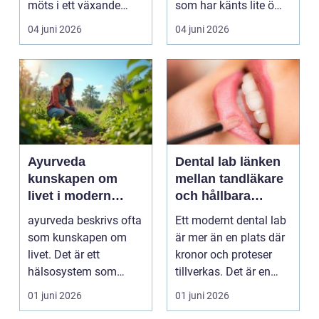
möts i ett växande
som har känts lite öm
intresse för fotot...
kan plötsligt göra så
04 juni 2026
04 juni 2026
on...
Ayurveda
Dental lab länken
kunskapen om
mellan tandläkare
livet i modern
och hållbara
vardag
leenden
ayurveda beskrivs ofta
Ett modernt dental lab
som kunskapen om
är mer än en plats där
livet. Det är ett
kronor och proteser
hälsosystem som
tillverkas. Det är en
betonar balans, helhet
teknisk och ...
01 juni 2026
01 juni 2026
och...