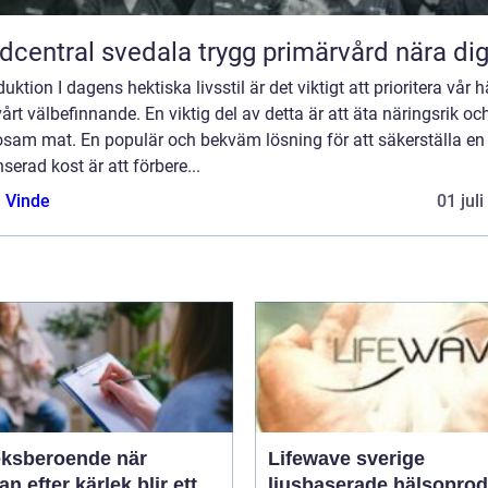
Vårdcentral svedala trygg primärvård nära di
duktion I dagens hektiska livsstil är det viktigt att prioritera vår 
årt välbefinnande. En viktig del av detta är att äta näringsrik oc
osam mat. En populär och bekväm lösning för att säkerställa en
serad kost är att förbere...
 Vinde
01 jul
ksberoende när
Lifewave sverige
an efter kärlek blir ett
ljusbaserade hälsoprod