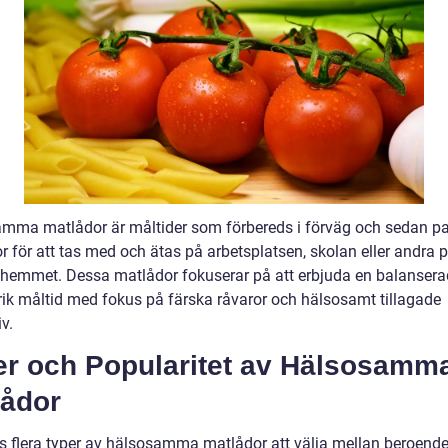
mma matlådor är måltider som förbereds i förväg och sedan pa
 för att tas med och ätas på arbetsplatsen, skolan eller andra p
 hemmet. Dessa matlådor fokuserar på att erbjuda en balansera
rik måltid med fokus på färska råvaror och hälsosamt tillagade
iv.
er och Popularitet av Hälsosamm
lådor
ns flera typer av hälsosamma matlådor att välja mellan beroend