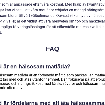
r som är anpassade efter våra kostmål. Med hjälp av kvantitativ
ar kan vi se till att våra matlådor erbjuder en mängd näringsä
 som bidrar till vårt välbefinnande. Oavsett vilken typ av hälso
 vi väljer, är det viktigt att vara medveten om för- och nackdela
ämpliga förvaringslösningar för att säkerställa matens kvalitet 
t.
FAQ
d är en hälsosam matlåda?
älsosam matlåda är en förberedd måltid som packas i en matlå
att tas med och ätas utanför hemmet. Den fokuserar på att erbju
nserad och näringsrik kost med färska råvaror och hälsosamma
gade alternativ.
d är fördelarna med att äta hälsosamma