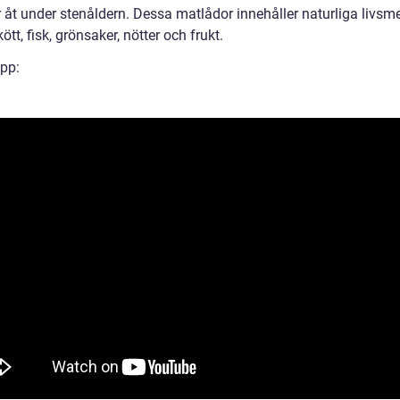
r åt under stenåldern. Dessa matlådor innehåller naturliga livsm
tt, fisk, grönsaker, nötter och frukt.
ipp: