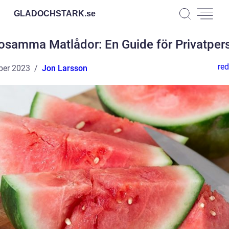
GLADOCHSTARK.
se
osamma Matlådor: En Guide för Privatper
red
ber 2023
Jon Larsson