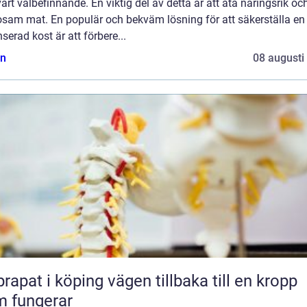
årt välbefinnande. En viktig del av detta är att äta näringsrik oc
osam mat. En populär och bekväm lösning för att säkerställa en
serad kost är att förbere...
n
08 augusti
 i köping vägen tillbaka till en kropp
 fungerar