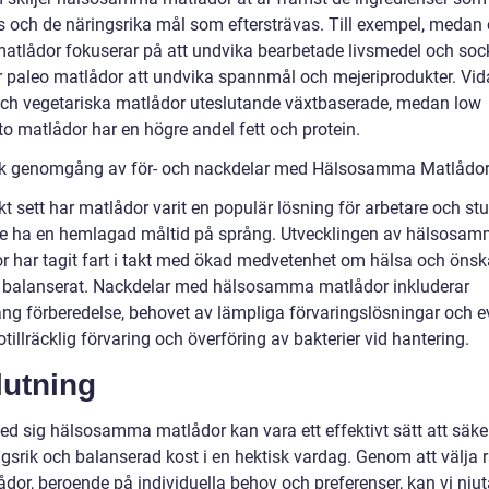
 och de näringsrika mål som eftersträvas. Till exempel, medan 
matlådor fokuserar på att undvika bearbetade livsmedel och sock
paleo matlådor att undvika spannmål och mejeriprodukter. Vida
ch vegetariska matlådor uteslutande växtbaserade, medan low
to matlådor har en högre andel fett och protein.
sk genomgång av för- och nackdelar med Hälsosamma Matlådo
kt sett har matlådor varit en populär lösning för arbetare och st
le ha en hemlagad måltid på språng. Utvecklingen av hälsosa
r har tagit fart i takt med ökad medvetenhet om hälsa och önsk
 balanserat. Nackdelar med hälsosamma matlådor inkluderar
ång förberedelse, behovet av lämpliga förvaringslösningar och e
 otillräcklig förvaring och överföring av bakterier vid hantering.
lutning
med sig hälsosamma matlådor kan vara ett effektivt sätt att säke
gsrik och balanserad kost i en hektisk vardag. Genom att välja r
dor, beroende på individuella behov och preferenser, kan vi njut