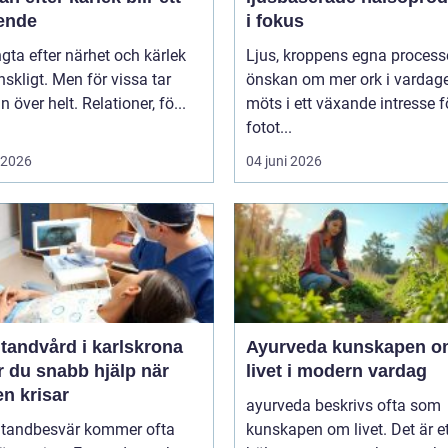
ende
i fokus
ngta efter närhet och kärlek
Ljus, kroppens egna process
skligt. Men för vissa tar
önskan om mer ork i vardag
n över helt. Relationer, fö...
möts i ett växande intresse f
fotot...
i 2026
04 juni 2026
tandvård i karlskrona
Ayurveda kunskapen om
r du snabb hjälp när
livet i modern vardag
n krisar
ayurveda beskrivs ofta som
 tandbesvär kommer ofta
kunskapen om livet. Det är e