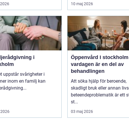
i 2026
10 maj 2026
jerådgivning i
Öppenvård I stockholm nä
kholm
vardagen är en del av
behandlingen
t uppstår svårigheter i
oner inom en familj kan
Att söka hjälp för beroende,
erådgivning...
skadligt bruk eller annan livs
beteendeproblematik är ett s
st...
 2026
03 maj 2026