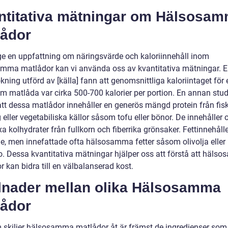
ntitativa mätningar om Hälsosa
lådor
 ge en uppfattning om näringsvärde och kaloriinnehåll inom
mma matlådor kan vi använda oss av kvantitativa mätningar. 
ning utförd av [källa] fann att genomsnittliga kaloriintaget för 
m matlåda var cirka 500-700 kalorier per portion. En annan stud
att dessa matlådor innehåller en generös mängd protein från fisk
 eller vegetabiliska källor såsom tofu eller bönor. De innehåller
 kolhydrater från fullkorn och fiberrika grönsaker. Fettinnehåll
de, men innefattade ofta hälsosamma fetter såsom olivolja eller
. Dessa kvantitativa mätningar hjälper oss att förstå att häls
 kan bidra till en välbalanserad kost.
llnader mellan olika Hälsosamma
lådor
 skiljer hälsosamma matlådor åt är främst de ingredienser som