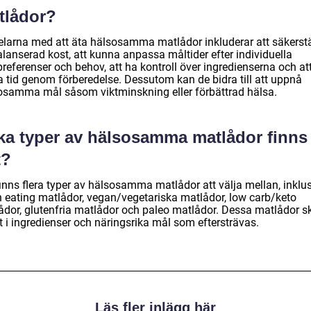
tlådor?
elarna med att äta hälsosamma matlådor inkluderar att säkerstä
alanserad kost, att kunna anpassa måltider efter individuella
referenser och behov, att ha kontroll över ingredienserna och at
a tid genom förberedelse. Dessutom kan de bidra till att uppnå
osamma mål såsom viktminskning eller förbättrad hälsa.
lka typer av hälsosamma matlådor finns
t?
finns flera typer av hälsosamma matlådor att välja mellan, inklu
n eating matlådor, vegan/vegetariska matlådor, low carb/keto
ådor, glutenfria matlådor och paleo matlådor. Dessa matlådor ski
t i ingredienser och näringsrika mål som eftersträvas.
Läs fler inlägg här