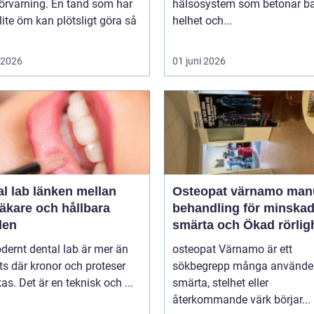
örvarning. En tand som har
hälsosystem som betonar ba
lite öm kan plötsligt göra så
helhet och...
i 2026
01 juni 2026
länken mellan
Osteopat värnamo manuell
äkare och hållbara
behandling för minska
den
smärta och Ökad rörlig
dernt dental lab är mer än
osteopat Värnamo är ett
ts där kronor och proteser
sökbegrepp många använder
rkas. Det är en teknisk och ...
smärta, stelhet eller
återkommande värk börjar...