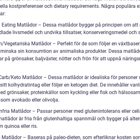
uella kostpreferenser och dietary requirements. Några populära 
ar:
n Eating Matlådor – Dessa matlådor bygger på principen om att 
lade livsmedel och undvika tillsatser, konserveringsmedel och s
n/Vegetariska Matlådor – Perfekt för de som följer en växtbase
ill minska sin konsumtion av animaliska produkter. Dessa matlåd
r på grönsaker, baljväxter, nötter och frön för att uppnå näring
Carb/Keto Matlådor – Dessa matlådor är idealiska för personer 
itt kolhydratintag eller följer en ketogen diet. De innehåller vanl
 med grönsaker, proteinkällor som kyckling eller fisk och hälsos
åsom avokado eller olivolja.
nfria Matlådor – Passar personer med glutenintolerans eller celi
atlådor är fria från glutenhaltiga spannmål och bygger på alter
 quinoa eller ris.
o Matlådor – Baseras på paleo-dieten, som efterliknar kosten so