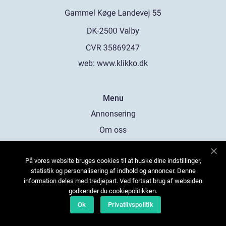
web:
www.klikko.dk
Menu
Annonsering
Om oss
Cookies
På vores website bruges cookies til at huske dine indstillinger,
Kontakta oss
statistik og personalisering af indhold og annoncer. Denne
Sitemap
information deles med tredjepart. Ved fortsat brug af websiden
godkender du cookiepolitikken.
Ok
Privatlivspolitik