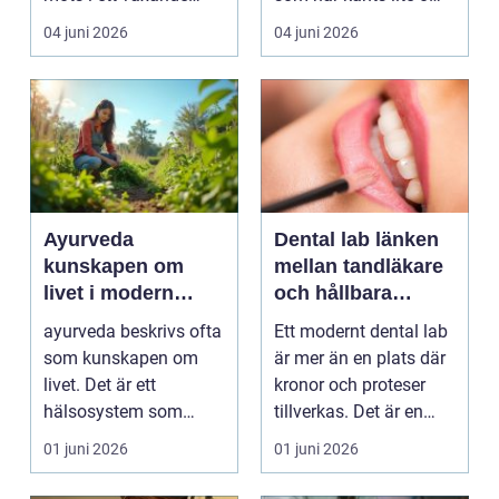
intresse för fotot...
kan plötsligt göra så
04 juni 2026
04 juni 2026
on...
Ayurveda
Dental lab länken
kunskapen om
mellan tandläkare
livet i modern
och hållbara
vardag
leenden
ayurveda beskrivs ofta
Ett modernt dental lab
som kunskapen om
är mer än en plats där
livet. Det är ett
kronor och proteser
hälsosystem som
tillverkas. Det är en
betonar balans, helhet
teknisk och ...
01 juni 2026
01 juni 2026
och...