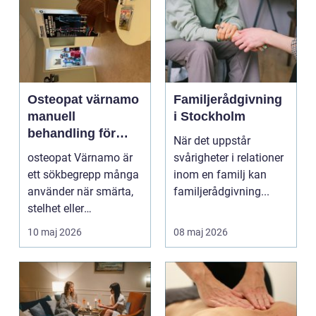
Osteopat värnamo
Familjerådgivning
manuell
i Stockholm
behandling för
När det uppstår
minskad smärta
osteopat Värnamo är
svårigheter i relationer
och Ökad rörlighet
ett sökbegrepp många
inom en familj kan
använder när smärta,
familjerådgivning...
stelhet eller
återkommande värk
10 maj 2026
08 maj 2026
börjar...