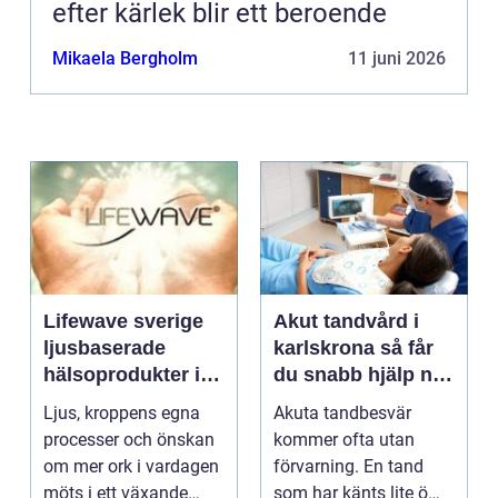
efter kärlek blir ett beroende
Mikaela Bergholm
11 juni 2026
Lifewave sverige
Akut tandvård i
ljusbaserade
karlskrona så får
hälsoprodukter i
du snabb hjälp när
fokus
tanden krisar
Ljus, kroppens egna
Akuta tandbesvär
processer och önskan
kommer ofta utan
om mer ork i vardagen
förvarning. En tand
möts i ett växande
som har känts lite öm