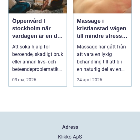
Öppenvård I
Massage i
stockholm när
kristianstad vägen
vardagen är en del
till mindre stress
av behandlingen
och mer energi i
Att söka hjälp för
Massage har gått från
vardagen
beroende, skadligt bruk
att vara en lyxig
eller annan livs- och
behandling till att bli
beteendeproblematik
en naturlig del av en
är ett stort st...
hållbar livsst...
03 maj 2026
24 april 2026
Adress