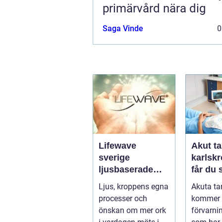
primärvård nära dig
Saga Vinde
0
Lifewave
Akut ta
sverige
karlskro
ljusbaserade
får du
hälsoprodukter i
hjälp n
Ljus, kroppens egna
Akuta ta
fokus
krisar
processer och
kommer 
önskan om mer ork
förvarni