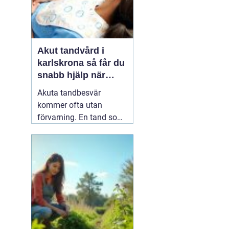
Akut tandvård i
karlskrona så får du
snabb hjälp när
tanden krisar
Akuta tandbesvär
kommer ofta utan
förvarning. En tand som
har känts lite öm kan
plötsligt göra så ont att
du knappt kan sova. En
fyllning kan lossna
lagom till helgen, eller en
tand kan skadas vid en
olycka. I sådana lägen
söker många på
04 juni
2026