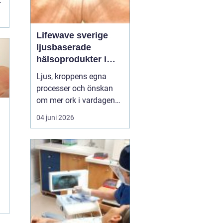
Lifewave sverige
ljusbaserade
hälsoprodukter i
fokus
Ljus, kroppens egna
processer och önskan
om mer ork i vardagen
möts i ett växande
04 juni 2026
intresse för fototerapi
e
och hälsopatchar. I
Sverige söker många
efter skonsamma
metoder som kan stödja
l
återhämtning, energi och
allmänt välbefinnande
utan ingrepp eller...