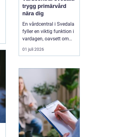
trygg primärvård
nära dig
En vårdcentral i Svedala
fyller en viktig funktion i
vardagen, oavsett om
det handlar om akuta
01 juli 2026
infektioner, långvariga
sjukdomar eller frågor
kring barnhälsa och
graviditet. När vården
samlas under ett tak blir
vägen mellan olika
mottagningar kortare...