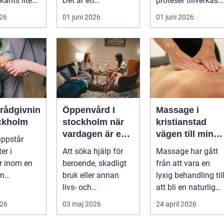
känts lite
Det är ett
proteser tillverkas.
lötsligt
hälsosystem som
Det är en teknisk
026
01 juni 2026
01 juni 2026
n...
betonar balans,
och ...
helhet och...
erådgivnin
Öppenvård I
Massage i
ockholm
stockholm när
kristianstad
vardagen är en
vägen till mindr
uppstår
del av
stress och mer
er i
Att söka hjälp för
Massage har gått
behandlingen
energi i
er inom en
beroende, skadligt
från att vara en
vardagen
an
bruk eller annan
lyxig behandling til
dgivning...
livs- och
att bli en naturlig
beteendeproblemati
del av en hållbar
026
03 maj 2026
24 april 2026
k är ett stort st...
livsst...