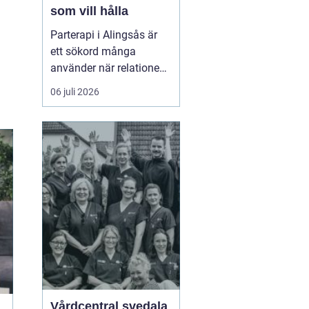
som vill hålla
Parterapi i Alingsås är
ett sökord många
använder när relationen
börjar skava och
06 juli 2026
vardagen känns mer
som kamp än
samarbete. När
konflikter upprepas,
tystnaden växer eller
avståndet kä...
Vårdcentral svedala