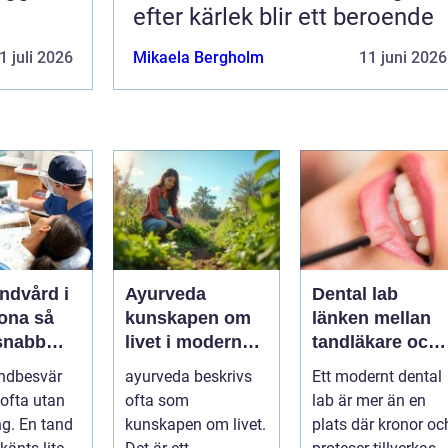
efter kärlek blir ett beroende
1 juli 2026
Mikaela Bergholm
11 juni 2026
ndvård i
Ayurveda
Dental lab
na så
kunskapen om
länken mellan
 snabb
livet i modern
tandläkare och
är tanden
vardag
hållbara leende
ndbesvär
ayurveda beskrivs
Ett modernt dental
ofta utan
ofta som
lab är mer än en
ng. En tand
kunskapen om livet.
plats där kronor oc