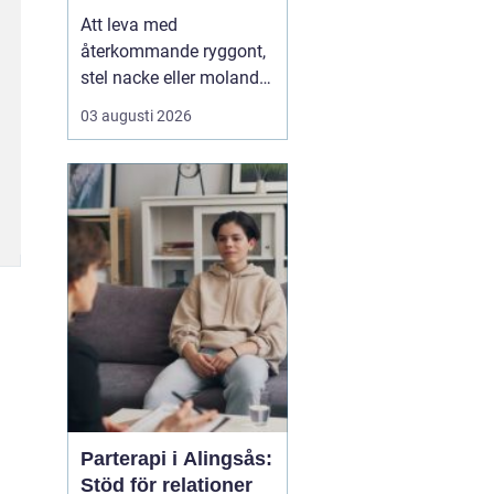
Att leva med
återkommande ryggont,
stel nacke eller molande
värk i axlar och höfter
03 augusti 2026
sliter på både ork och
humör. Många väntar
länge innan de söker
hjälp, fast problemen
ofta går att påverka. En
naprapat i Köping kan
hjälpa till att hitta
orsaken bak...
Parterapi i Alingsås:
Stöd för relationer