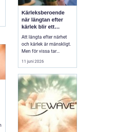
Kärleksberoende
när längtan efter
kärlek blir ett
beroende
Att längta efter närhet
och kärlek är mänskligt.
Men för vissa tar
längtan över helt.
11 juni 2026
Relationer, förälskelser
och fantasier om den
rätta blir viktigare än
jobb, vänner, hälsa och
till och med den egna
säkerheten. Då handlar
n
det inte längre bara om
s...
h