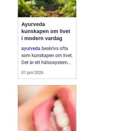
Ayurveda
kunskapen om livet
i modern vardag
ayurveda
beskrivs ofta
som kunskapen om livet.
Det är ett hälsosystem
som betonar balans,
01 juni 2026
helhet och samspelet
mellan kropp, sinne och
omgivning. I stället för
att bara fokusera på
symtom försöker
ayurve...