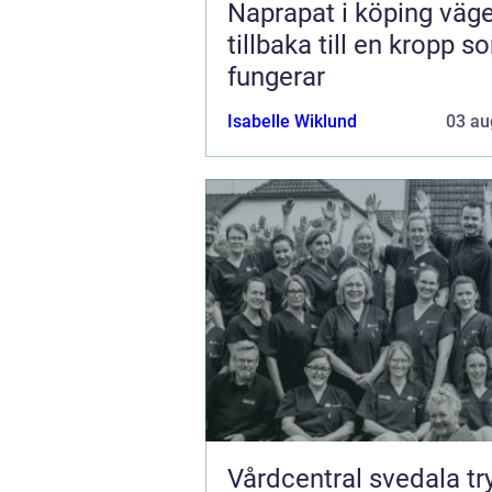
Naprapat i köping vägen
tillbaka till en kropp s
fungerar
Isabelle Wiklund
03 au
Vårdcentral svedala trygg