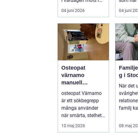
i vardagen möts i
som har 
ett växande intresse
öm kan p
04 juni 2026
04 juni 2
för fotot...
göra så o
Osteopat
Familj
värnamo
g i St
manuell
När det 
behandling för
osteopat Värnamo
svårighet
minskad smärta
är ett sökbegrepp
relation
och Ökad
många använder
familj k
rörlighet
när smärta, stelhet
familjerå
eller återkommande
10 maj 2026
08 maj 2
värk börjar...