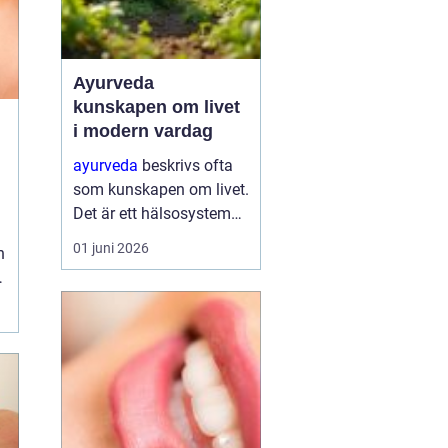
Ayurveda
kunskapen om livet
i modern vardag
ayurveda
beskrivs ofta
som kunskapen om livet.
n
Det är ett hälsosystem
som betonar balans,
01 juni 2026
h
helhet och samspelet
mellan kropp, sinne och
omgivning. I stället för
att bara fokusera på
symtom försöker
ayurve...