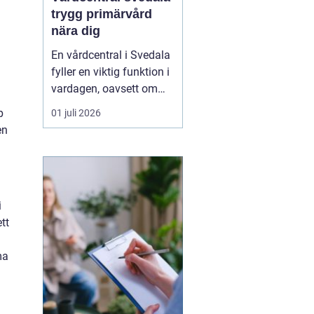
trygg primärvård
nära dig
En vårdcentral i Svedala
fyller en viktig funktion i
vardagen, oavsett om
det handlar om akuta
p
01 juli 2026
infektioner, långvariga
en
sjukdomar eller frågor
kring barnhälsa och
graviditet. När vården
samlas under ett tak blir
i
vägen mellan olika
tt
mottagningar kortare...
ma