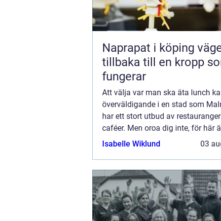
Naprapat i köping vägen
tillbaka till en kropp s
fungerar
Att välja var man ska äta lunch k
överväldigande i en stad som Ma
har ett stort utbud av restaurange
caféer. Men oroa dig inte, för här 
för att hjälpa dig...
Isabelle Wiklund
03 au