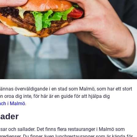
kännas överväldigande i en stad som Malmö, som har ett stort
oroa dig inte, för här är en guide för att hjälpa dig
unch i Malmö
.
lader
sar och sallader. Det finns flera restauranger i Malmö som
ngredienser. Du finner även lunchrestauranger som är kända för