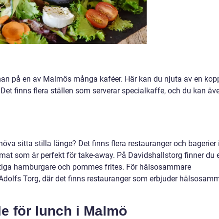
man på en av Malmös många kaféer. Här kan du njuta av en kop
Det finns flera ställen som serverar specialkaffe, och du kan äv
öva sitta stilla länge? Det finns flera restauranger och bagerier 
t som är perfekt för take-away. På Davidshallstorg finner du e
aftiga hamburgare och pommes frites. För hälsosammare
v Adolfs Torg, där det finns restauranger som erbjuder hälsosam
lle för lunch i Malmö