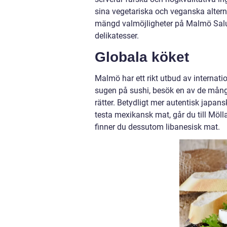
sina vegetariska och veganska alterna
mängd valmöjligheter på Malmö Saluh
delikatesser.
Globala köket
Malmö har ett rikt utbud av internati
sugen på sushi, besök en av de mång
rätter. Betydligt mer autentisk japans
testa mexikansk mat, går du till Möll
finner du dessutom libanesisk mat.