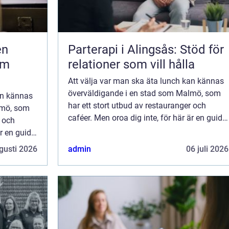
Parterapi i Alingsås: Stöd för
om
relationer som vill hålla
Att välja var man ska äta lunch kan kännas
överväldigande i en stad som Malmö, som
an kännas
har ett stort utbud av restauranger och
lmö, som
caféer. Men oroa dig inte, för här är en guide
r och
för att hjälpa dig...
är en guide
gusti 2026
admin
06 juli 2026