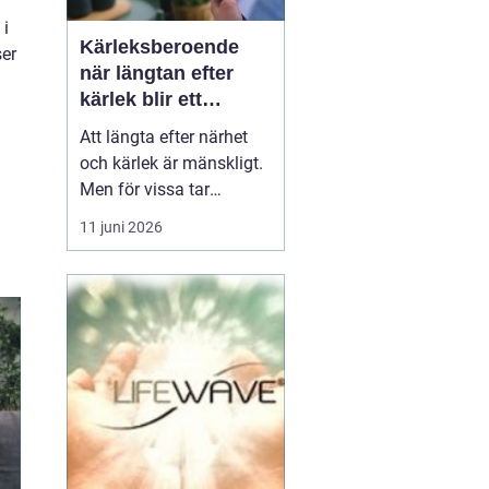
 i
Kärleksberoende
ser
när längtan efter
kärlek blir ett
beroende
Att längta efter närhet
och kärlek är mänskligt.
Men för vissa tar
längtan över helt.
11 juni 2026
Relationer, förälskelser
och fantasier om den
rätta blir viktigare än
jobb, vänner, hälsa och
till och med den egna
säkerheten. Då handlar
det inte längre bara om
s...