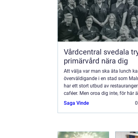
Vårdcentral svedala trygg
primärvård nära dig
Att välja var man ska äta lunch k
överväldigande i en stad som Ma
har ett stort utbud av restaurange
caféer. Men oroa dig inte, för här 
för att hjälpa dig...
Saga Vinde
0