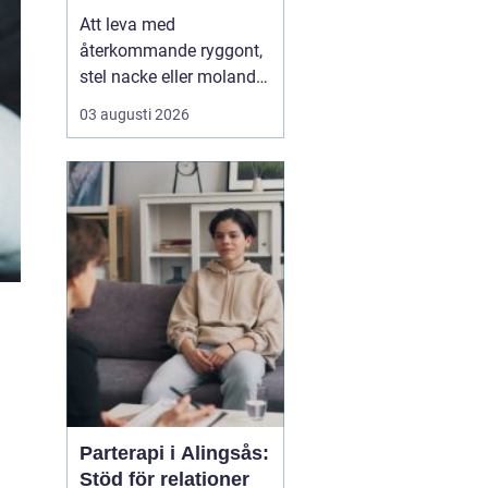
Att leva med
återkommande ryggont,
stel nacke eller molande
värk i axlar och höfter
03 augusti 2026
sliter på både ork och
humör. Många väntar
länge innan de söker
hjälp, fast problemen
ofta går att påverka. En
naprapat i Köping kan
hjälpa till att hitta
orsaken bak...
Parterapi i Alingsås:
Stöd för relationer