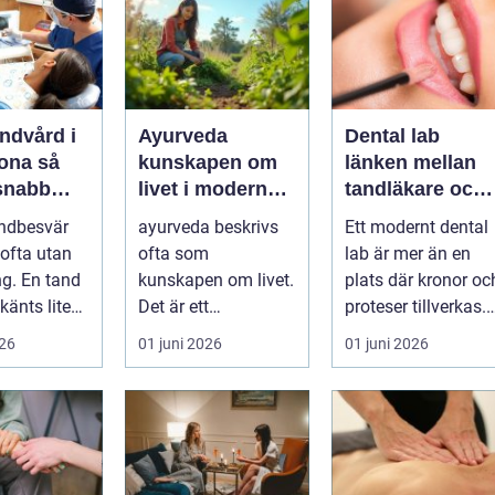
ndvård i
Ayurveda
Dental lab
na så
kunskapen om
länken mellan
 snabb
livet i modern
tandläkare och
är tanden
vardag
hållbara leende
ndbesvär
ayurveda beskrivs
Ett modernt dental
ofta utan
ofta som
lab är mer än en
ng. En tand
kunskapen om livet.
plats där kronor oc
känts lite
Det är ett
proteser tillverkas.
lötsligt
hälsosystem som
Det är en teknisk
026
01 juni 2026
01 juni 2026
n...
betonar balans,
och ...
helhet och...