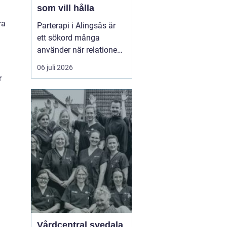
som vill hålla
ra
Parterapi i Alingsås är
ett sökord många
använder när relationen
börjar skava och
06 juli 2026
vardagen känns mer
r
som kamp än
samarbete. När
konflikter upprepas,
g
tystnaden växer eller
avståndet kä...
Vårdcentral svedala