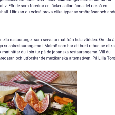
tiv. För de som föredrar en läcker sallad finns det också en
all. Här kan du också prova olika typer av smörgåsar och and
onella restauranger som serverar mat från hela världen. Om du ä
a sushirestaurangerna i Malmö som har ett brett utbud av olika
k mat hittar du i sin tur på de japanska restaurangerna. Vill du
aregatan och utforskar de mexikanska alternativen. På Lilla Tor