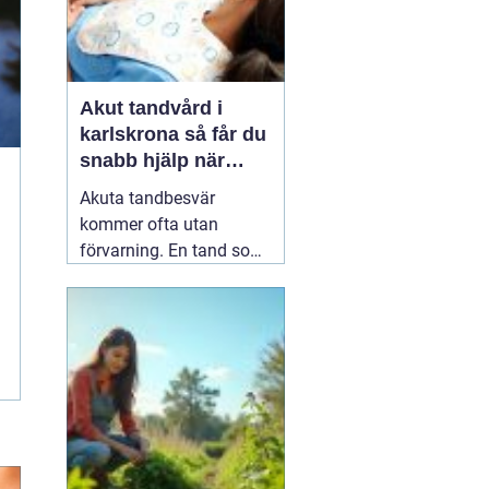
Akut tandvård i
karlskrona så får du
snabb hjälp när
tanden krisar
Akuta tandbesvär
kommer ofta utan
förvarning. En tand som
har känts lite öm kan
plötsligt göra så ont att
du knappt kan sova. En
fyllning kan lossna
lagom till helgen, eller en
tand kan skadas vid en
olycka. I sådana lägen
söker många på
04 juni
2026