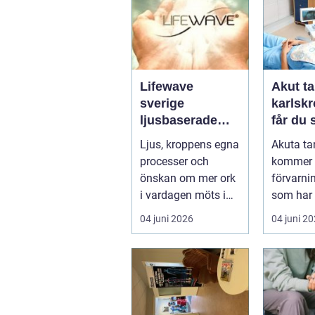
Lifewave
Akut ta
sverige
karlskro
ljusbaserade
får du
hälsoprodukter i
hjälp n
Ljus, kroppens egna
Akuta ta
fokus
krisar
processer och
kommer 
önskan om mer ork
förvarni
i vardagen möts i
som har 
ett växande intresse
öm kan p
04 juni 2026
04 juni 2
för fotot...
göra så o