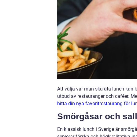
Att välja var man ska äta lunch kan 
utbud av restauranger och caféer. Men 
hitta din nya favoritrestaurang för l
Smörgåsar och sal
En klassisk lunch i Sverige är smörgå
serverar färska och högkvalitativa i