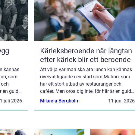
Kärleksberoende när längtan
efter kärlek blir ett beroende
an kännas
Att välja var man ska äta lunch kan kännas
lmö, som
överväldigande i en stad som Malmö, som
r och
har ett stort utbud av restauranger och
är en guide
caféer. Men oroa dig inte, för här är en guide
för att hjälpa dig...
1 juli 2026
Mikaela Bergholm
11 juni 2026