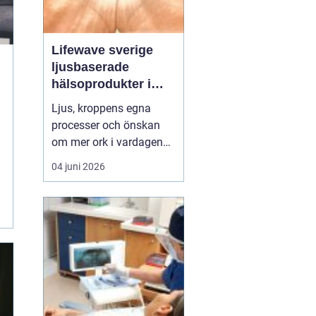
Lifewave sverige
ljusbaserade
hälsoprodukter i
fokus
Ljus, kroppens egna
processer och önskan
om mer ork i vardagen
möts i ett växande
04 juni 2026
intresse för fototerapi
och hälsopatchar. I
Sverige söker många
efter skonsamma
metoder som kan stödja
återhämtning, energi och
allmänt välbefinnande
utan ingrepp eller...