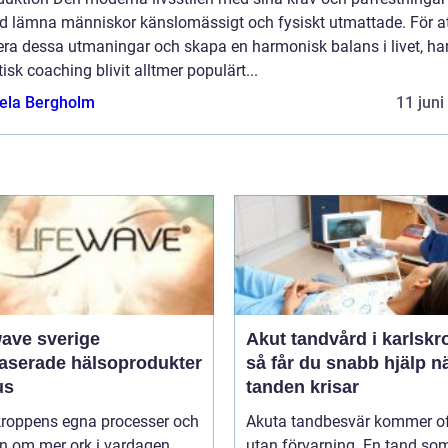
nd lämna människor känslomässigt och fysiskt utmattade. För a
era dessa utmaningar och skapa en harmonisk balans i livet, ha
tisk coaching blivit alltmer populärt...
ela Bergholm
11 juni
wave sverige
Akut tandvård i karlskr
baserade hälsoprodukter
så får du snabb hjälp n
us
tanden krisar
 kroppens egna processer och
Akuta tandbesvär kommer o
n om mer ork i vardagen
utan förvarning. En tand so