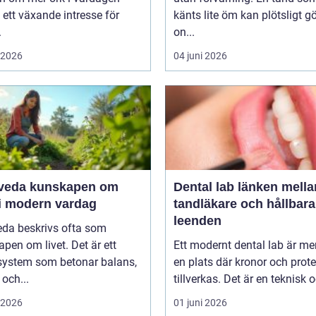
 ett växande intresse för
känts lite öm kan plötsligt g
.
on...
i 2026
04 juni 2026
unskapen om
Dental lab länken mellan
 i modern vardag
tandläkare och hållbara
leenden
eda beskrivs ofta som
pen om livet. Det är ett
Ett modernt dental lab är me
system som betonar balans,
en plats där kronor och prot
 och...
tillverkas. Det är en teknisk o
i 2026
01 juni 2026