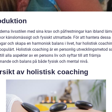
oduktion
erna livsstilen med sina krav och påfrestningar kan ibland lä
or känslomässigt och fysiskt utmattade. För att hantera dessa
ar och skapa en harmonisk balans i livet, har holistisk coaching
 populärt. Holistisk coaching är en personlig utvecklingsmetod s
ill alla aspekter av en persons liv och syftar till att främja
nnande och balans på både fysisk och mental nivå.
sikt av holistisk coaching