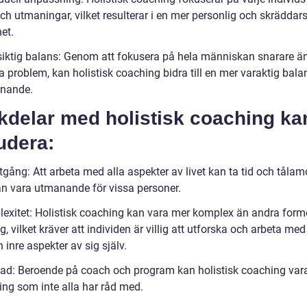
ch utmaningar, vilket resulterar i en mer personlig och skräddar
et.
iktig balans: Genom att fokusera på hela människan snarare ä
a problem, kan holistisk coaching bidra till en mer varaktig bal
nnande.
kdelar med holistisk coaching ka
udera:
gång: Att arbeta med alla aspekter av livet kan ta tid och tålam
kan vara utmanande för vissa personer.
exitet: Holistisk coaching kan vara mer komplex än andra form
, vilket kräver att individen är villig att utforska och arbeta me
h inre aspekter av sig själv.
ad: Beroende på coach och program kan holistisk coaching var
ing som inte alla har råd med.