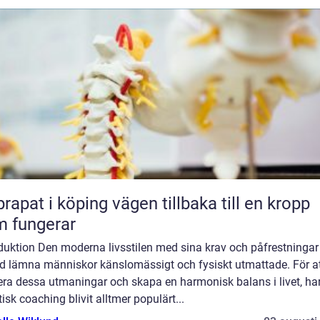
 i köping vägen tillbaka till en kropp
 fungerar
oduktion Den moderna livsstilen med sina krav och påfrestningar
nd lämna människor känslomässigt och fysiskt utmattade. För a
era dessa utmaningar och skapa en harmonisk balans i livet, ha
tisk coaching blivit alltmer populärt...