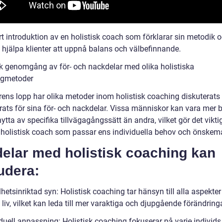
rt introduktion av en holistisk coach som förklarar sin metodik 
 hjälpa klienter att uppnå balans och välbefinnande.
sk genomgång av för- och nackdelar med olika holistiska
ngmetoder
rens lopp har olika metoder inom holistisk coaching diskuterats
rats för sina för- och nackdelar. Vissa människor kan vara mer
nytta av specifika tillvägagångssätt än andra, vilket gör det viktig
n holistisk coach som passar ens individuella behov och önskemå
delar med holistisk coaching kan
udera:
hetsinriktad syn: Holistisk coaching tar hänsyn till alla aspekter
liv, vilket kan leda till mer varaktiga och djupgående förändringa
duell anpassning: Holistisk coaching fokuserar på varje individs