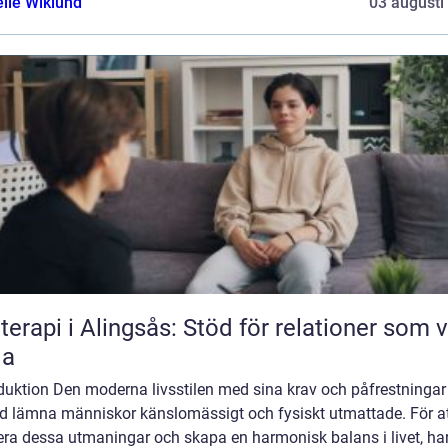
elle Wiklund
03 augusti
terapi i Alingsås: Stöd för relationer som vi
la
oduktion Den moderna livsstilen med sina krav och påfrestningar
nd lämna människor känslomässigt och fysiskt utmattade. För a
era dessa utmaningar och skapa en harmonisk balans i livet, ha