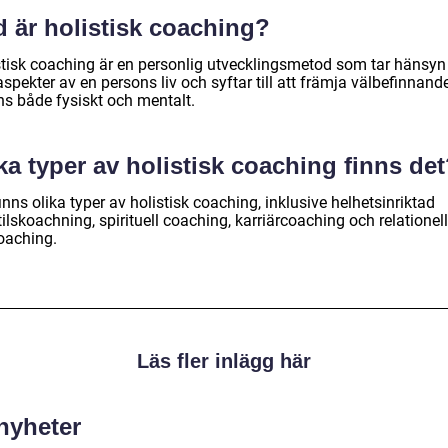
d är holistisk coaching?
stisk coaching är en personlig utvecklingsmetod som tar hänsyn t
aspekter av en persons liv och syftar till att främja välbefinnand
ns både fysiskt och mentalt.
ka typer av holistisk coaching finns de
inns olika typer av holistisk coaching, inklusive helhetsinriktad
tilskoachning, spirituell coaching, karriärcoaching och relationell 
oaching.
Läs fler inlägg här
 nyheter