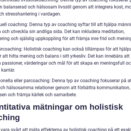
n balanserad och hälsosam livsstil genom att integrera kost, mo
h stresshantering i vardagen.
tuell coaching: Denna typ av coaching syftar till att hjälpa männi
 och utveckla sin andliga sida. Det kan inkludera meditation,
ering och själslig uppkoppling för att främja inre frid och menin
ärcoaching: Holistisk coaching kan också tillämpas för att hjälp
r att hitta mening och balans i sitt yrkesliv. Det kan innebära att
a passioner, värderingar och mål för att skapa en meningsfull o
karriär.
tionella eller parcoaching: Denna typ av coaching fokuserar på a
och hälsosamma relationer genom att förbättra kommunikation,
lsen och främja kärlek och samarbete.
titativa mätningar om holistisk
ching
vara svårt att mäta effekterna av holistisk coaching på ett exakt