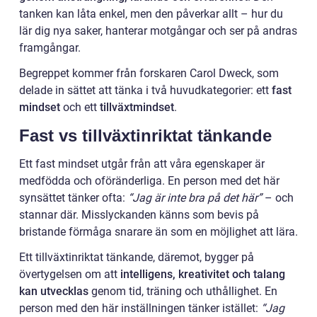
tanken kan låta enkel, men den påverkar allt – hur du
lär dig nya saker, hanterar motgångar och ser på andras
framgångar.
Begreppet kommer från forskaren Carol Dweck, som
delade in sättet att tänka i två huvudkategorier: ett
fast
mindset
och ett
tillväxtmindset
.
Fast vs tillväxtinriktat tänkande
Ett fast mindset utgår från att våra egenskaper är
medfödda och oföränderliga. En person med det här
synsättet tänker ofta:
“Jag är inte bra på det här”
– och
stannar där. Misslyckanden känns som bevis på
bristande förmåga snarare än som en möjlighet att lära.
Ett tillväxtinriktat tänkande, däremot, bygger på
övertygelsen om att
intelligens, kreativitet och talang
kan utvecklas
genom tid, träning och uthållighet. En
person med den här inställningen tänker istället:
“Jag