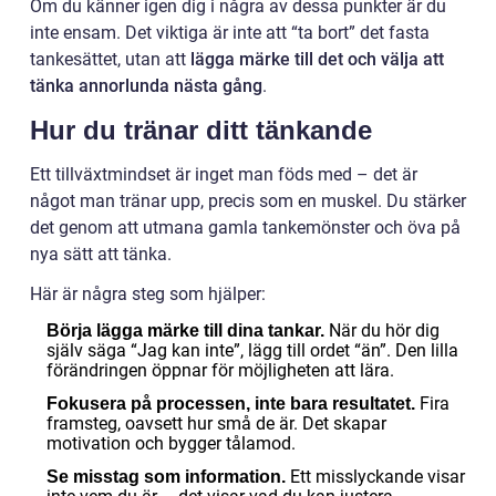
Om du känner igen dig i några av dessa punkter är du
inte ensam. Det viktiga är inte att “ta bort” det fasta
tankesättet, utan att
lägga märke till det och välja att
tänka annorlunda nästa gång
.
Hur du tränar ditt tänkande
Ett tillväxtmindset är inget man föds med – det är
något man tränar upp, precis som en muskel. Du stärker
det genom att utmana gamla tankemönster och öva på
nya sätt att tänka.
Här är några steg som hjälper:
När du hör dig
Börja lägga märke till dina tankar.
själv säga “Jag kan inte”, lägg till ordet “än”. Den lilla
förändringen öppnar för möjligheten att lära.
Fira
Fokusera på processen, inte bara resultatet.
framsteg, oavsett hur små de är. Det skapar
motivation och bygger tålamod.
Ett misslyckande visar
Se misstag som information.