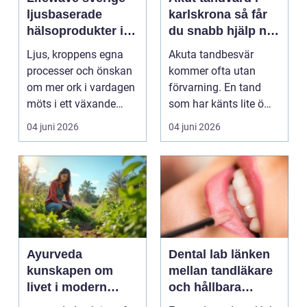
ljusbaserade
karlskrona så får
hälsoprodukter i
du snabb hjälp när
fokus
tanden krisar
Ljus, kroppens egna
Akuta tandbesvär
processer och önskan
kommer ofta utan
om mer ork i vardagen
förvarning. En tand
möts i ett växande
som har känts lite öm
intresse för fotot...
kan plötsligt göra så
04 juni 2026
04 juni 2026
on...
Ayurveda
Dental lab länken
kunskapen om
mellan tandläkare
livet i modern
och hållbara
vardag
leenden