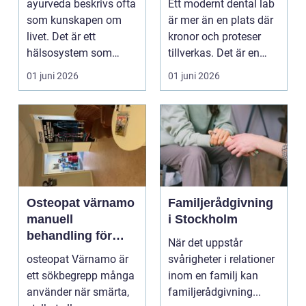
ayurveda beskrivs ofta
Ett modernt dental lab
som kunskapen om
är mer än en plats där
livet. Det är ett
kronor och proteser
hälsosystem som
tillverkas. Det är en
betonar balans, helhet
teknisk och ...
01 juni 2026
01 juni 2026
och...
Osteopat värnamo
Familjerådgivning
manuell
i Stockholm
behandling för
När det uppstår
minskad smärta
osteopat Värnamo är
svårigheter i relationer
och Ökad rörlighet
ett sökbegrepp många
inom en familj kan
använder när smärta,
familjerådgivning...