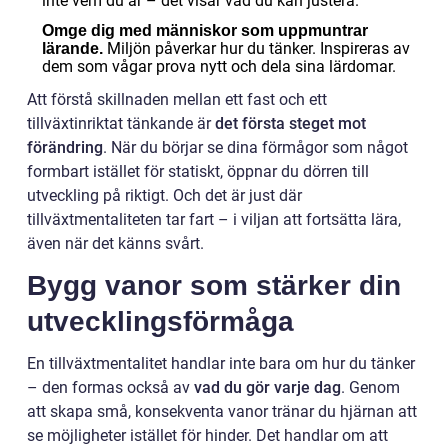
inte vem du är – det visar vad du kan justera.
Omge dig med människor som uppmuntrar
Miljön påverkar hur du tänker. Inspireras av
lärande.
dem som vågar prova nytt och dela sina lärdomar.
Att förstå skillnaden mellan ett fast och ett
tillväxtinriktat tänkande är
det första steget mot
förändring
. När du börjar se dina förmågor som något
formbart istället för statiskt, öppnar du dörren till
utveckling på riktigt. Och det är just där
tillväxtmentaliteten tar fart – i viljan att fortsätta lära,
även när det känns svårt.
Bygg vanor som stärker din
utvecklingsförmåga
En tillväxtmentalitet handlar inte bara om hur du tänker
– den formas också av
vad du gör varje dag
. Genom
att skapa små, konsekventa vanor tränar du hjärnan att
se möjligheter istället för hinder. Det handlar om att