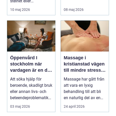
stelhet eller
återkommande värk
10 maj 2026
08 maj 2026
börjar...
Öppenvård I
Massage i
stockholm när
kristianstad vägen
vardagen är en del
till mindre stress
av behandlingen
och mer energi i
Att söka hjälp för
Massage har gått från
vardagen
beroende, skadligt bruk
att vara en lyxig
eller annan livs- och
behandling till att bli
beteendeproblematik
en naturlig del av en
är ett stort st...
hållbar livsst...
03 maj 2026
24 april 2026